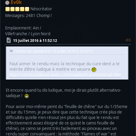
Ev0k
Néocréator
Messages: 2481
Chomp !
Emplacement: Ain /
Villefranche / Lyon Nord
#8
15 Juillet 2016 à 11:52:12
Citation de: pandera le 15 Juillet 2016 à 10:53:51
Faut aimer le rendu mais la technique du cure-dent a le
mérite d'être ludique à mettre en oeuvre
http://stonecoldlead.webs.com/oakleafcamotutorial.htm
Et encore quand tu dis ludique, moi je dirais plutôt alternativo-
sadique !
Pour avoir moi-même peint du "feuille de chêne" sur du 1/35eme
et sur du 15mm, je peux dire que cette technique crée plus de
difficultés qu'elle n'en résout (en plus du fait que le rendu est
effectivement assez éloigné de ce qu'est le camo feuille de
chêne), ce camo se peint très facilement au pinceau avec un
rendu super convainquant : la méthode "Flames of war" est