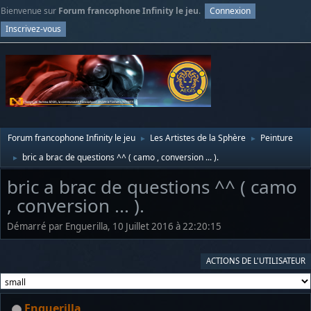
Bienvenue sur
Forum francophone Infinity le jeu
.
Connexion
Inscrivez-vous
Forum francophone Infinity le jeu
Les Artistes de la Sphère
Peinture
►
►
bric a brac de questions ^^ ( camo , conversion ... ).
►
bric a brac de questions ^^ ( camo
, conversion ... ).
Démarré par Enguerilla, 10 Juillet 2016 à 22:20:15
ACTIONS DE L'UTILISATEUR
Enguerilla