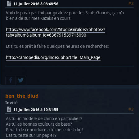
#2
11 Juillet 2016 à 08:48:56
Voilà le pas à pas fait par giraldez pour les Scots Guards, ça m'a
bien aidé sur mes Kazaks en cours:
https://www.facebook.com/StudioGiraldez/photos/?
tab=album&album_id=636791539715090
Et si tu es prêt à faire quelques heures de recherches:
http://camopedia.org/index.php?title=Main_Page
ben_the_diud
Invité
#3
11 Juillet 2016 à 10:31:55
As tu un modèle de camo en particulier?
As tu les bonnes couleurs de base?
Peut tu le reproduire a l'échelle de la fig?
L'as tu testé sur un papier?