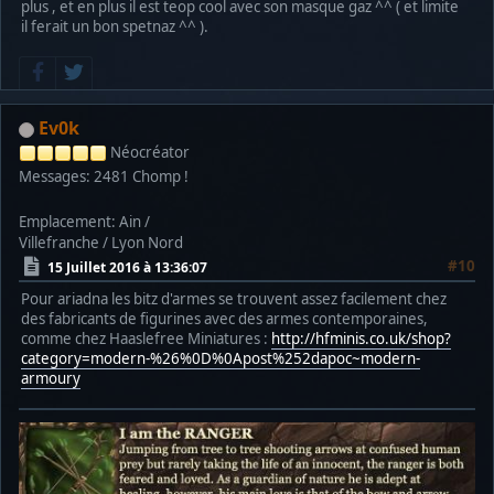
plus , et en plus il est teop cool avec son masque gaz ^^ ( et limite
il ferait un bon spetnaz ^^ ).
Ev0k
Néocréator
Messages: 2481
Chomp !
Emplacement: Ain /
Villefranche / Lyon Nord
#10
15 Juillet 2016 à 13:36:07
Pour ariadna les bitz d'armes se trouvent assez facilement chez
des fabricants de figurines avec des armes contemporaines,
comme chez Haaslefree Miniatures :
http://hfminis.co.uk/shop?
category=modern-%26%0D%0Apost%252dapoc~modern-
armoury