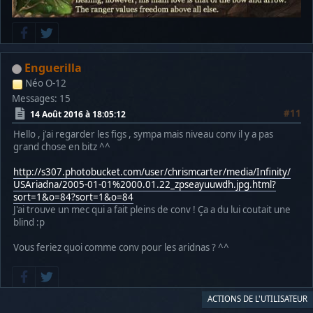
Enguerilla
Néo O-12
Messages: 15
#11
14 Août 2016 à 18:05:12
Hello , j'ai regarder les figs , sympa mais niveau conv il y a pas
grand chose en bitz ^^
http://s307.photobucket.com/user/chrismcarter/media/Infinity/
USAriadna/2005-01-01%2000.01.22_zpseayuuwdh.jpg.html?
sort=1&o=84?sort=1&o=84
J'ai trouve un mec qui a fait pleins de conv ! Ça a du lui coutait une
blind :p
Vous feriez quoi comme conv pour les aridnas ? ^^
ACTIONS DE L'UTILISATEUR