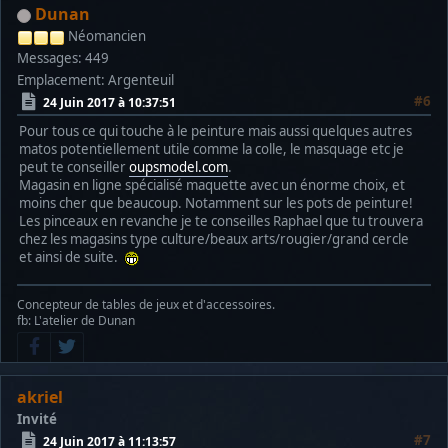
Dunan
Néomancien
Messages: 449
Emplacement: Argenteuil
#6
24 Juin 2017 à 10:37:51
Pour tous ce qui touche à le peinture mais aussi quelques autres
matos potentiellement utile comme la colle, le masquage etc je
peut te conseiller
oupsmodel.com
.
Magasin en ligne spécialisé maquette avec un énorme choix, et
moins cher que beaucoup. Notamment sur les pots de peinture!
Les pinceaux en revanche je te conseilles Raphael que tu trouvera
chez les magasins type culture/beaux arts/rougier/grand cercle
et ainsi de suite.
Concepteur de tables de jeux et d'accessoires.
fb: L'atelier de Dunan
akriel
Invité
#7
24 Juin 2017 à 11:13:57