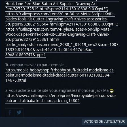
Hook-Line-Pen-Blue-Baton-Art-Supplies-Drawing-Art-
Pen/32720152519.html?spm=2114.13010608.0.0.OqvtFQ
https://fr.aliexpress.com/item/20-or-30-pc-Metal-Scalpel-Knife-
blades-Tools-Kit-Cutter-Engraving-Craft-Knives-accessories-
Sculpture/32802193664.html?spm=2114.13010608.0.0.OqvtFQ
https://fr.aliexpress.com/item/4-Tyles-Blades-Non-Slip-Metal-
Wood-Scalpel-Knife-Tools-Kit-Cutter-Engraving-Craft-Knives-
Sculpture/32739155361.html?
traffic_analysisId=recommend_2088_1_81019_new2&scm=1007.
13339.81019.0&pvid=44e13c1e-0f44-467d-b8ac-
89d8b1869747&tpp=1
Tu compares avec ça par exemple...
http://mobile.hobbyshop.fr/hobby-stuff/citadel-modelisme-et-
peinture/modelisme-citadel/citadel-cutter-5011921082384-
14676.html
Si vous acheté sur ce site vous engraissez monsieur Jack Ma
https://www.challenges.fr/entreprise/l-incroyable-parcours-du-
patron-d-ali-baba-le-chinois-jack-ma_14802
ACTIONS DE L'UTILISATEUR