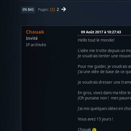
2
Pages
EN BAS
1
Chouak
09 Août 2017 à 10:27:43
Invité
Hello tout le monde!
IP archivée
L'idée me trotte depuis un m
Je voudrais tenter une nouve
Pour me guider, je voudrais av
J'ai une idée de base de ce que
Je voudrais dresser une trame 
En gros, vivez dans ma tête le
(Oh punaise non ! mes pauvres 
J'ai mis quelques idées en cho
Vous avez 15 jours !
Chouak