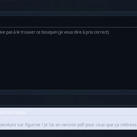
rive pas à le trouver ce bouquin (je veux dire à prix correct)
 2017 à 07:28:26
peinture sur figurine ! Je l'ai en version pdf pour ceux que ça intéress