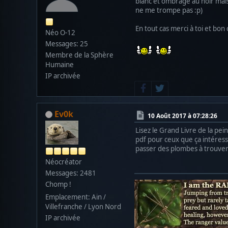
blanc et ombrage au noir mais 
ne me trompe pas :p)
En tout cas merci à toi et bo
Néo O-12
Messages: 25
Membre de la Sphère
Humaine
IP archivée
Ev0k
10 Août 2017 à 07:28:26
Lisez le Grand Livre de la pein
pdf pour ceux que ça intéress
passer des plombes à trouver l
Néocréator
Messages: 2481
Chomp !
Emplacement: Ain /
Villefranche / Lyon Nord
IP archivée