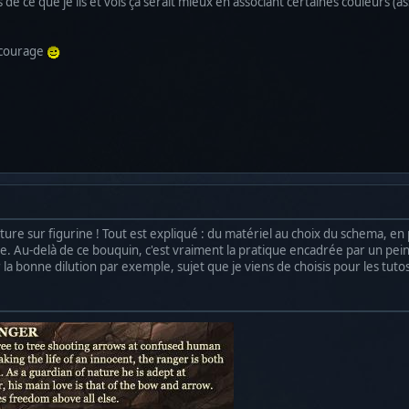
de ce que je lis et vois ça serait mieux en associant certaines couleurs (
n courage
ture sur figurine ! Tout est expliqué : du matériel au choix du schema, en p
e. Au-delà de ce bouquin, c'est vraiment la pratique encadrée par un pein
a bonne dilution par exemple, sujet que je viens de choisis pour les tutos.