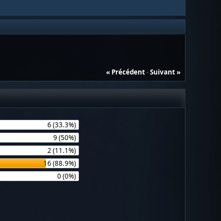
« Précédent
-
Suivant »
6 (33.3%)
9 (50%)
2 (11.1%)
16 (88.9%)
0 (0%)