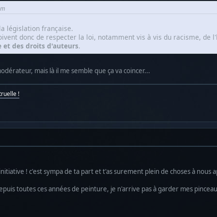
rum
a législation française.
 doivent donc de respecter la loi, notamment vis à vis du racisme, de
e et des droits d'auteurs
.
modérateur, mais là il me semble que ça va coincer...
ruelle !
nitiative ! c'est sympa de ta part et t'as surement plein de choses à nous 
 depuis toutes ces années de peinture, je n'arrive pas à garder mes pinceaux