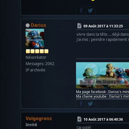
Darius
09 Août 2017 à 11:33:25
vivre dans ta tête....déjà dans
J'ai mis : peindre rapidement
Néocréator
Messages: 2062
IP archivée
Ma page facebook : Darius's min
Ma chaine youtube : Darius's min
Volgogronz
10 Août 2017 à 06:40:36
Invité
J'ai voté!