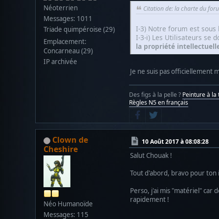
Néoterrien
Citation de: la charte du fo
Messages: 1011
I-3) Notre forum est sous l
Triade quimpéroise (29)
I-3-i) Les Utilisateurs se
Emplacement:
la propriété intellectuell
Concarneau (29)
IP archivée
Je ne suis pas officiellement 
Des figs à la pelle ?
Peinture à la t
Règles N5 en français
Clown de
10 Août 2017 à 08:08:28
Cheshire
Salut Chouak !
Tout d'abord, bravo pour ton i
Perso, j'ai mis "matériel" car
rapidement !
Néo Humanoïde
Messages: 115