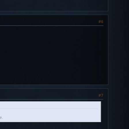
#6
#7
e.