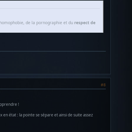
 l'homophobie, de la pornographie et du
respect de
#8
apprendre !
 en état : la pointe se sépare et ainsi de suite assez