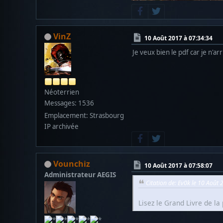
VinZ
10 Août 2017 à 07:34:34
Je veux bien le pdf car je n'ar
Néoterrien
Messages: 1536
Emplacement: Strasbourg
IP archivée
Vounchiz
10 Août 2017 à 07:58:07
Administrateur AEGIS
Citation de: Ev0k le 10 Août
Lisez le Grand Livre de la 