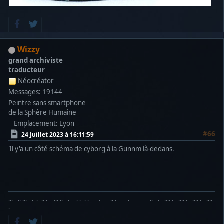
Wizzy
grand archiviste
traducteur
Néocréator
Messages: 19144
Peintre sans smartphone
de la Sphère Humaine
Emplacement: Lyon
#66
24 Juillet 2023 à 16:11:59
Il y'a un côté schéma de cyborg à la Gunnm là-dedans.
···− ·· ···− · ·−·· ·− ··· ··− ·−−· ·−· · −− ·− − ·· · −− ·−− −−− ··− ·− ···· ·− ···· ·− ···· ·− ····
·−