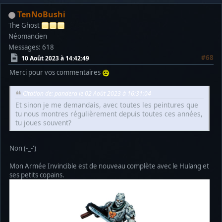
TenNoBushi
The Ghost
Néomancien
Messages: 618
#68
10 Août 2023 à 14:42:49
Merci pour vos commentaires
Citation de: pandera le 02 Août 2023 à 16:31:04
Et sinon je me demandais, avec toutes les peintures que
tu nous montres régulièrement depuis toutes ces années,
tu joues souvent?
Non (-_-')
Mon Armée Invincible est de nouveau complète avec le Hulang et
ses petits copains.