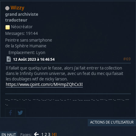
Wizzy
grand archiviste
traducteur
Néocréator
Messages: 19144
Peintre sans smartphone
de la Sphère Humaine
Emplacement: Lyon
#69
12 Août 2023 à 16:46:54
Il fallait que quelqu'un le fasse, alors j'ai fait entrer ta collection
dans le Infinity Gunnm universe, avec un feat du mec qui faisait
les doublages wtf de nicky larson.
https://www.cjoint.com/c/MHmpZQhCx3I
···− ·· ···− · ·−·· ·− ··· ··− ·−−· ·−· · −− ·− − ·· · −− ·−− −−− ··− ·− ···· ·− ···· ·− ···· ·− ····
·−
ACTIONS DE L'UTILISATEUR
1
2
3
Pages
EN HAUT
4