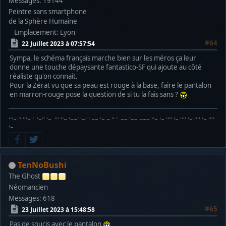
Messages: 19144
Peintre sans smartphone
de la Sphère Humaine
Emplacement: Lyon
#64
22 Juillet 2023 à 07:57:54
Sympa, le schéma français marche bien sur les méros ça leur
donne une touche dépaysante fantastico-SF qui ajoute au côté
réaliste qu'on connait.
Pour la Zérat vu que sa peau est rouge à la base, faire le pantalon
en marron-rouge pose la question de si tu la fais sans ?
···− ·· ···− · ·−·· ·− ··· ··− ·−−· ·−· · −− ·− − ·· · −− ·−− −−− ··− ·− ···· ·− ···· ·− ···· ·− ····
·−
TenNoBushi
The Ghost
Néomancien
Messages: 618
#65
23 Juillet 2023 à 15:48:58
Pas de soucis avec le pantalon