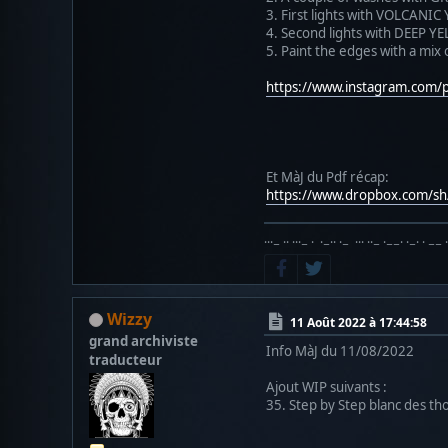
3. First lights with VOLCANIC
4. Second lights with DEEP Y
5. Paint the edges with a mi
https://www.instagram.com/
Et MàJ du Pdf récap:
https://www.dropbox.com/
···− ·· ···− · ·−·· ·− ··· ··− ·−−· ·−· · −− 
Wizzy
11 Août 2022 à 17:44:58
grand archiviste
Info MàJ du 11/08/2022
traducteur
Ajout WIP suivants :
35. Step by Step blanc des th