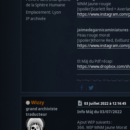
MNM Jaune-rougie
de la Sphère Humaine
[spoiler]Scarlett Red + Averl
Emplacement: Lyon
https://www.instagram.com
IP archivée
jaimedegarnicaminiatures 
Peau rouge morat
[spoiler]Khorne Red, EvilSunz
https://www.instagram.com/
Et MàJ du Pdf récap:
https://www.dropbox.com/
···− ·· ···− · ·−·· ·− ··· ··− ·−−· ·−· · −− 
Wizzy
03 Juillet 2022 à 12:16:45
grand archiviste
Info MàJ du 03/07/2022
traducteur
Ajout WIP suivants :
366. WIP MNM Jaune Morat