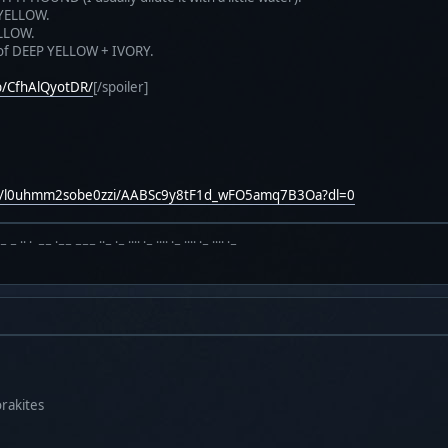
 YELLOW.
ELLOW.
x of DEEP YELLOW + IVORY.
p/CfhAlQyotDR/
[/spoiler]
sh/l0uhmm2sobe0zzi/AABSc9y8tF1d_wFO5amq7B3Oa?dl=0
·− − ·· · −− ·−− −−− ··− ·− ···· ·− ···· ·− ···· ·− ···· ·−
orakites