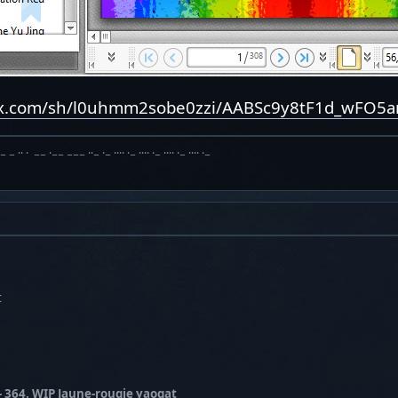
ox.com/sh/l0uhmm2sobe0zzi/AABSc9y8tF1d_wFO5
·− − ·· · −− ·−− −−− ··− ·− ···· ·− ···· ·− ···· ·− ···· ·−
t
 364. WIP Jaune-rougie yaogat