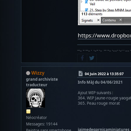
https://www.dropb
···− ·· ···− · ·−·· ·− ··· ··− ·−−· ·−· · −− 
Wizzy
04 Juin 2022 à 13:35:07
grand archiviste
Info MàJ du 04/06/2021
traducteur
Ajout WIP suivants :
364. WIP Jaune-rougie yaoga
365. Peau rouge morat
Néocréator
Messages: 19144
jaimedegarnicaminiatures -
Peintre sans smartphone