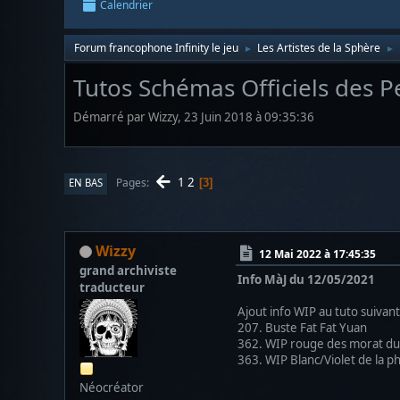
Calendrier
Forum francophone Infinity le jeu
Les Artistes de la Sphère
►
►
Tutos Schémas Officiels des Pe
Démarré par Wizzy, 23 Juin 2018 à 09:35:36
1
2
Pages
EN BAS
3
Wizzy
12 Mai 2022 à 17:45:35
grand archiviste
Info MàJ du 12/05/2021
traducteur
Ajout info WIP au tuto suivant
207. Buste Fat Fat Yuan
362. WIP rouge des morat d
363. WIP Blanc/Violet de la p
Néocréator