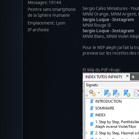
Messages: 19144
Sergio Calvo Miniatures - Yo
Peintre sans smartphone
MNM Orange, MNM Argent, Cui
de la Sphère Humaine
Sergio Luque - Instagram 
Emplacement: Lyon
MNM Rouge IE
IP archivée
Sergio Luque - Instagram 3
MNM Blanc, MNM Violet Alep
Pour le WIP aleph j'ai fait la 
preview sur les recettes des n
Et MàJ du Pdf récap: