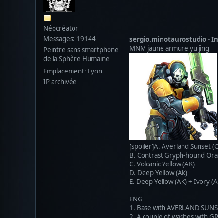
Néocréator
Messages: 19144
sergio.minotaurostudio -
MNM jaune armure yu jing
Peintre sans smartphone
de la Sphère Humaine
Emplacement: Lyon
IP archivée
[spoiler]A. Averland Sunset 
B. Contrast Gryph-hound Or
C. Volcanic Yellow (AK)
D. Deep Yellow (Ak)
E. Deep Yellow (AK) + Ivory (A
ENG
1. Base with AVERLAND SUNS
2. A couple of washes with GRY