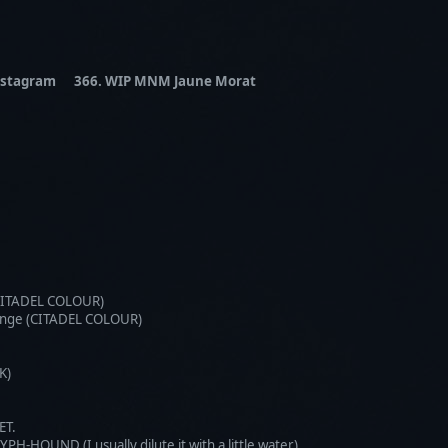
 Instagram 366. WIP MNM Jaune Morat
(CITADEL COLOUR)
ange (CITADEL COLOUR)
K)
ET.
PH-HOUND (I usually dilute it with a little water).