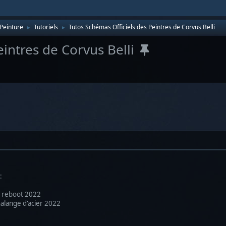
Peinture
Tutoriels
Tutos Schémas Officiels des Peintres de Corvus Belli
►
►
intres de Corvus Belli
:
u reboot 2022
halange d'acier 2022