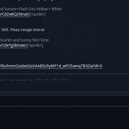
and Sunset+Flash Gitz Yellow + White
/p/Cd2wkQ2NnaS/
[/spoiler]
- 365. Peau rouge morat
 Scarlet and Sunny Skin Tone
p/CdxYgSbtowc/
[/spoiler]
sh/l0uhmm2sobe0zzi/AABSc9y8tF1d_wFO5amq7B3Oa?dl=0
·− − ·· · −− ·−− −−− ··− ·− ···· ·− ···· ·− ···· ·− ···· ·−