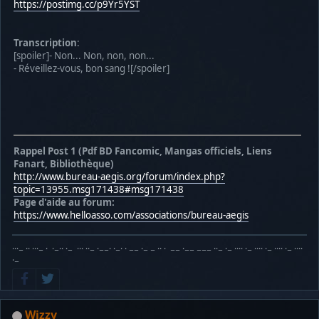
https://postimg.cc/p9Yr5YST
Transcription
:
[spoiler]- Non... Non, non, non...
- Réveillez-vous, bon sang ![/spoiler]
Rappel Post 1 (Pdf BD Fancomic, Mangas officiels, Liens
Fanart, Bibliothèque)
http://www.bureau-aegis.org/forum/index.php?
topic=13955.msg171438#msg171438
Page d'aide au forum:
https://www.helloasso.com/associations/bureau-aegis
···− ·· ···− · ·−·· ·− ··· ··− ·−−· ·−· · −− ·− − ·· · −− ·−− −−− ··− ·− ···· ·− ···· ·− ···· ·− ····
·−
Wizzy