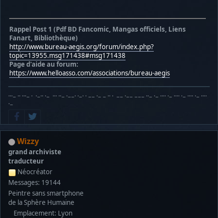
Rappel Post 1 (Pdf BD Fancomic, Mangas officiels, Liens
Fanart, Bibliothèque)
http://www.bureau-aegis.org/forum/index.php?
topic=13955.msg171438#msg171438
Page d'aide au forum:
https://www.helloasso.com/associations/bureau-aegis
···− ·· ···− · ·−·· ·− ··· ··− ·−−· ·−· · −− ·− − ·· · −− ·−− −−− ··− ·− ···· ·− ···· ·− ···· ·− ····
·−
Wizzy
grand archiviste
traducteur
Néocréator
Messages: 19144
Peintre sans smartphone
de la Sphère Humaine
Emplacement: Lyon