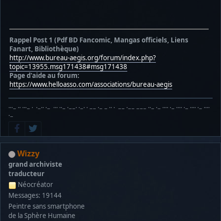
Rappel Post 1 (Pdf BD Fancomic, Mangas officiels, Liens
Fanart, Bibliothèque)
http://www.bureau-aegis.org/forum/index.php?
topic=13955.msg171438#msg171438
Page d'aide au forum:
https://www.helloasso.com/associations/bureau-aegis
···− ·· ···− · ·−·· ·− ··· ··− ·−−· ·−· · −− ·− − ·· · −− ·−− −−− ··− ·− ···· ·− ···· ·− ···· ·− ····
·−
Wizzy
grand archiviste
traducteur
Néocréator
Messages: 19144
Peintre sans smartphone
de la Sphère Humaine