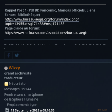
Rappel Post 1 (Pdf BD Fancomic, Mangas officiels, Liens
Fanart, Bibliothèque)
http://www.bureau-aegis.org/forum/index.php?
topic=13955.msg171438#msg171438
Page d'aide au forum:
https://www.helloasso.com/associations/bureau-aegis
···− ·· ···− · ·−·· ·− ··· ··− ·−−· ·−· · −− ·− − ·· · −− ·−− −−− ··− ·− ···· ·− ···· ·− ···· ·− ····
·−
Wizzy
grand archiviste
traducteur
Néocréator
Messages: 19144
Peintre sans smartphone
de la Sphère Humaine
Emplacement: Lyon
#1601
13 Septembre 2025 à 08:16:35