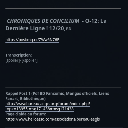
CHRONIQUES DE CONCILIUM
- O-12: La
Dernière Ligne ! 12/20
, BD
https://postimg.cc/ZWw6N76F
Transcription
:
[spoiler]- [/spoiler]
Rappel Post 1 (Pdf BD Fancomic, Mangas officiels, Liens
Fanart, Bibliothèque)
http://www.bureau-aegis.org/forum/index.php?
topic=13955.msg171438#msg171438
Page d'aide au forum:
https://www.helloasso.com/associations/bureau-aegis