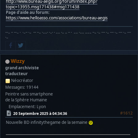
http://www.bureau-aegis.org/forum/index.php?
topic=13955.msg171438#msg171438
Page d'aide au forum:
https://www.helloasso.com/associations/bureau-aegis
···− ·· ···− · ·−·· ·− ··· ··− ·−−· ·−· · −− ·− − ·· · −− ·−− −−− ··− ·− ···· ·− ···· ·− ···· ·− ····
·−
Wizzy
grand archiviste
traducteur
Néocréator
Messages: 19144
Peintre sans smartphone
de la Sphère Humaine
Emplacement: Lyon
#1612
20 Septembre 2025 à 04:34:36
Nouvelle BD infinitythegame de la semaine