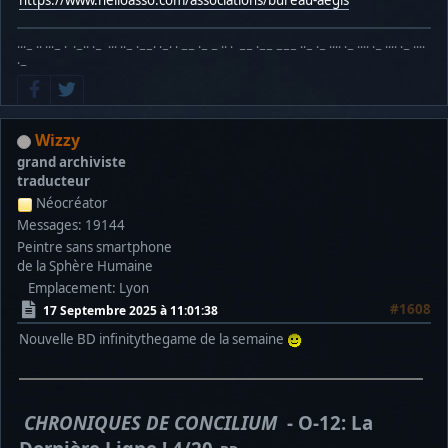
https://www.helloasso.com/associations/bureau-aegis
···− ·· ···− · ·−·· ·− ··· ··− ·−−· ·−· · −− ·− − ·· · −− ·−− −−− ··− ·− ···· ·− ···· ·− ···· ·− ····
·−
Wizzy
grand archiviste
traducteur
Néocréator
Messages: 19144
Peintre sans smartphone
de la Sphère Humaine
Emplacement: Lyon
#1608
17 Septembre 2025 à 11:01:38
Nouvelle BD infinitythegame de la semaine
CHRONIQUES DE CONCILIUM
- O-12: La