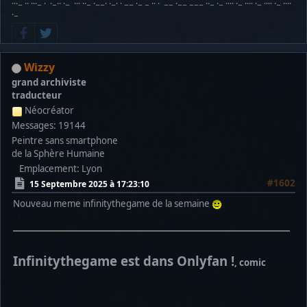
···− ·· ···− · ·−·· ·− ··· ··− ·−−· ·−· · −− ·− − ·· · −− ·−− −−− ··− ·− ···· ·− ···· ·− ···· ·− ····
·−
Wizzy
grand archiviste
traducteur
Néocréator
Messages: 19144
Peintre sans smartphone
de la Sphère Humaine
Emplacement: Lyon
#1602
15 Septembre 2025 à 17:23:10
Nouveau meme infinitythegame de la semaine
Infinitythegame est dans Onlyfan !
, comic