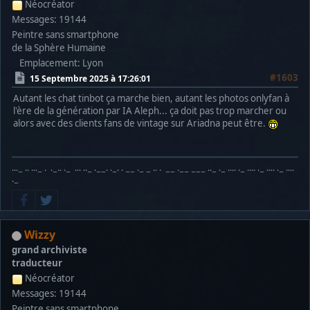
Néocréator
Messages: 19144
Peintre sans smartphone
de la Sphère Humaine
Emplacement: Lyon
#1603
15 Septembre 2025 à 17:26:01
Autant les chat tinbot ça marche bien, autant les photos onlyfan à
l'ère de la génération par IA Aleph... ça doit pas trop marcher ou
alors avec des clients fans de vintage sur Ariadna peut être.
···− ·· ···− · ·−·· ·− ··· ··− ·−−· ·−· · −− ·− − ·· · −− ·−− −−− ··− ·− ···· ·− ···· ·− ···· ·− ····
·−
Wizzy
grand archiviste
traducteur
Néocréator
Messages: 19144
Peintre sans smartphone