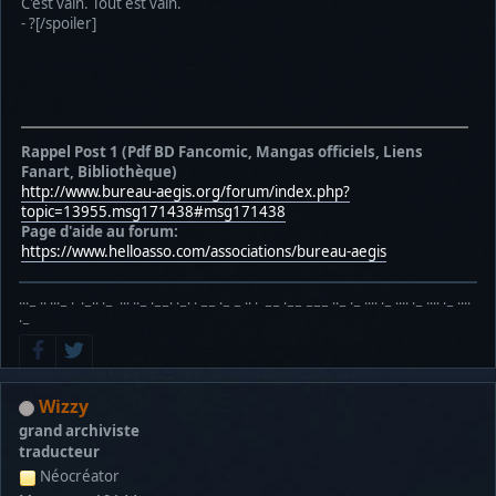
C'est vain. Tout est vain.
- ?[/spoiler]
Rappel Post 1 (Pdf BD Fancomic, Mangas officiels, Liens
Fanart, Bibliothèque)
http://www.bureau-aegis.org/forum/index.php?
topic=13955.msg171438#msg171438
Page d'aide au forum:
https://www.helloasso.com/associations/bureau-aegis
···− ·· ···− · ·−·· ·− ··· ··− ·−−· ·−· · −− ·− − ·· · −− ·−− −−− ··− ·− ···· ·− ···· ·− ···· ·− ····
·−
Wizzy
grand archiviste
traducteur
Néocréator