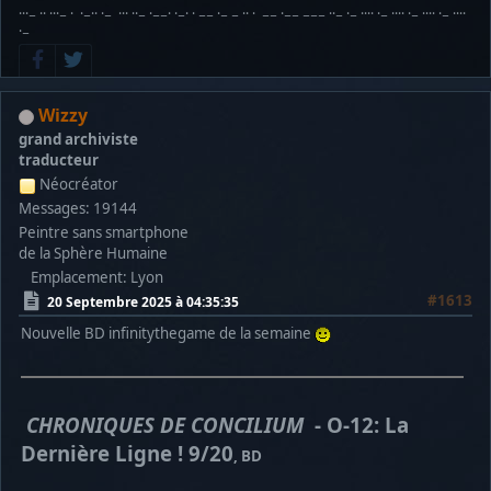
···− ·· ···− · ·−·· ·− ··· ··− ·−−· ·−· · −− ·− − ·· · −− ·−− −−− ··− ·− ···· ·− ···· ·− ···· ·− ····
·−
Wizzy
grand archiviste
traducteur
Néocréator
Messages: 19144
Peintre sans smartphone
de la Sphère Humaine
Emplacement: Lyon
#1613
20 Septembre 2025 à 04:35:35
Nouvelle BD infinitythegame de la semaine
CHRONIQUES DE CONCILIUM
- O-12: La
Dernière Ligne ! 9/20
, BD