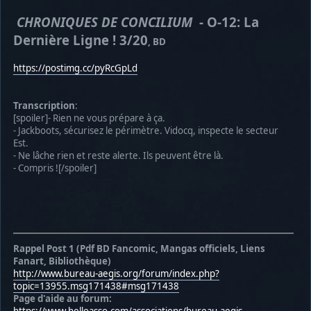
CHRONIQUES DE CONCILIUM
- O-12: La
Dernière Ligne ! 3/20
, BD
https://postimg.cc/pyRcGpLd
Transcription
:
[spoiler]- Rien ne vous prépare à ça.
- Jackboots, sécurisez le périmètre. Vidocq, inspecte le secteur
Est.
- Ne lâche rien et reste alerte. Ils peuvent être là.
- Compris ![/spoiler]
Rappel Post 1 (Pdf BD Fancomic, Mangas officiels, Liens
Fanart, Bibliothèque)
http://www.bureau-aegis.org/forum/index.php?
topic=13955.msg171438#msg171438
Page d'aide au forum: