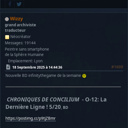
Wizzy
grand archiviste
traducteur
Néocréator
Messages: 19144
Peintre sans smartphone
de la Sphère Humaine
Emplacement: Lyon
#1609
18 Septembre 2025 à 14:44:36
Nouvelle BD infinitythegame de la semaine
CHRONIQUES DE CONCILIUM
- O-12: La
Dernière Ligne ! 5/20
, BD
https://postimg.cc/p9tjZBmr