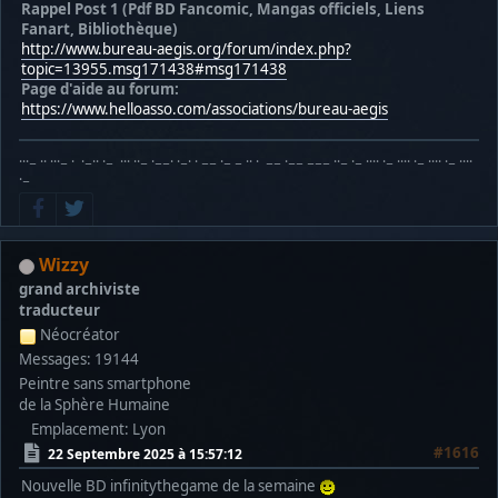
Rappel Post 1 (Pdf BD Fancomic, Mangas officiels, Liens
Fanart, Bibliothèque)
http://www.bureau-aegis.org/forum/index.php?
topic=13955.msg171438#msg171438
Page d'aide au forum:
https://www.helloasso.com/associations/bureau-aegis
···− ·· ···− · ·−·· ·− ··· ··− ·−−· ·−· · −− ·− − ·· · −− ·−− −−− ··− ·− ···· ·− ···· ·− ···· ·− ····
·−
Wizzy
grand archiviste
traducteur
Néocréator
Messages: 19144
Peintre sans smartphone
de la Sphère Humaine
Emplacement: Lyon
#1616
22 Septembre 2025 à 15:57:12
Nouvelle BD infinitythegame de la semaine