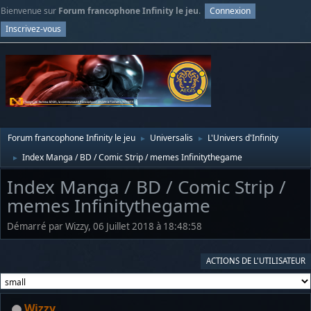
Bienvenue sur
Forum francophone Infinity le jeu
.
Connexion
Inscrivez-vous
Forum francophone Infinity le jeu
Universalis
L'Univers d'Infinity
►
►
Index Manga / BD / Comic Strip / memes Infinitythegame
►
Index Manga / BD / Comic Strip /
memes Infinitythegame
Démarré par Wizzy, 06 Juillet 2018 à 18:48:58
ACTIONS DE L'UTILISATEUR
Wizzy