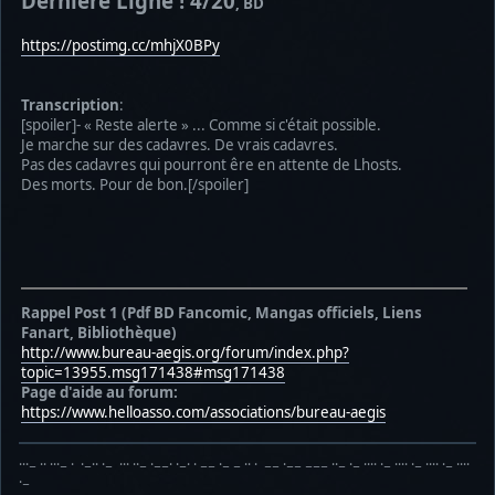
Dernière Ligne ! 4/20
, BD
https://postimg.cc/mhjX0BPy
Transcription
:
[spoiler]- « Reste alerte » ... Comme si c'était possible.
Je marche sur des cadavres. De vrais cadavres.
Pas des cadavres qui pourront êre en attente de Lhosts.
Des morts. Pour de bon.[/spoiler]
Rappel Post 1 (Pdf BD Fancomic, Mangas officiels, Liens
Fanart, Bibliothèque)
http://www.bureau-aegis.org/forum/index.php?
topic=13955.msg171438#msg171438
Page d'aide au forum:
https://www.helloasso.com/associations/bureau-aegis
···− ·· ···− · ·−·· ·− ··· ··− ·−−· ·−· · −− ·− − ·· · −− ·−− −−− ··− ·− ···· ·− ···· ·− ···· ·− ····
·−