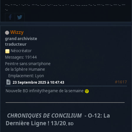
···− ·· ···− · ·−·· ·− ··· ··− ·−−· ·−· · −− ·− − ·· · −− ·−− −−− ··− ·− ···· ·− ···· ·− ···· ·− ····
·−
Wizzy
grand archiviste
traducteur
Néocréator
Messages: 19144
Peintre sans smartphone
de la Sphère Humaine
Emplacement: Lyon
#1617
23 Septembre 2025 à 10:47:43
Nouvelle BD infinitythegame de la semaine
CHRONIQUES DE CONCILIUM
- O-12: La
Dernière Ligne ! 13/20
, BD