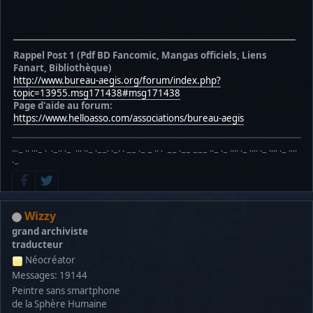
Rappel Post 1 (Pdf BD Fancomic, Mangas officiels, Liens
Fanart, Bibliothèque)
http://www.bureau-aegis.org/forum/index.php?
topic=13955.msg171438#msg171438
Page d'aide au forum:
https://www.helloasso.com/associations/bureau-aegis
···− ·· ···− · ·−·· ·− ··· ··− ·−−· ·−· · −− ·− − ·· · −− ·−− −−− ··− ·− ···· ·− ···· ·− ···· ·− ····
·−
Wizzy
grand archiviste
traducteur
Néocréator
Messages: 19144
Peintre sans smartphone
de la Sphère Humaine