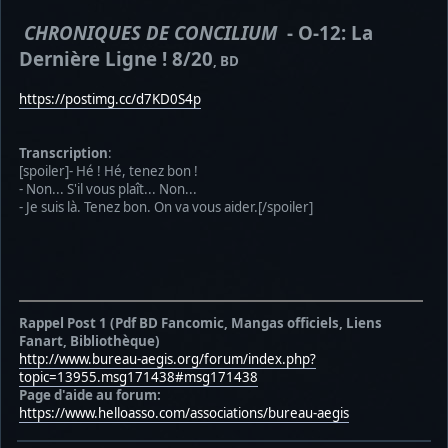
CHRONIQUES DE CONCILIUM
- O-12: La
Dernière Ligne ! 8/20
, BD
https://postimg.cc/d7KD0S4p
Transcription
:
[spoiler]- Hé ! Hé, tenez bon !
- Non... S'il vous plaît... Non...
- Je suis là. Tenez bon. On va vous aider.[/spoiler]
Rappel Post 1 (Pdf BD Fancomic, Mangas officiels, Liens
Fanart, Bibliothèque)
http://www.bureau-aegis.org/forum/index.php?
topic=13955.msg171438#msg171438
Page d'aide au forum:
https://www.helloasso.com/associations/bureau-aegis