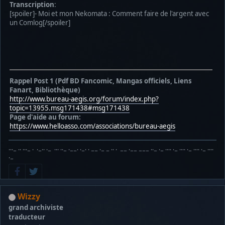
Transcription
:
[spoiler]- Moi et mon Nekomata : Comment faire de l'argent avec
un Comlog[/spoiler]
Rappel Post 1 (Pdf BD Fancomic, Mangas officiels, Liens
Fanart, Bibliothèque)
http://www.bureau-aegis.org/forum/index.php?
topic=13955.msg171438#msg171438
Page d'aide au forum:
https://www.helloasso.com/associations/bureau-aegis
···− ·· ···− · ·−·· ·− ··· ··− ·−−· ·−· · −− ·− − ·· · −− ·−− −−− ··− ·− ···· ·− ···· ·− ···· ·− ····
·−
Wizzy
grand archiviste
traducteur