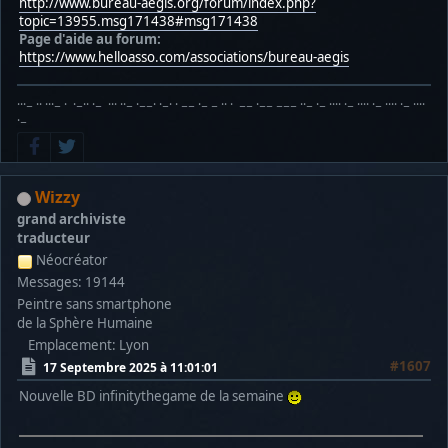
http://www.bureau-aegis.org/forum/index.php?
topic=13955.msg171438#msg171438
Page d'aide au forum:
https://www.helloasso.com/associations/bureau-aegis
···− ·· ···− · ·−·· ·− ··· ··− ·−−· ·−· · −− ·− − ·· · −− ·−− −−− ··− ·− ···· ·− ···· ·− ···· ·− ····
·−
Wizzy
grand archiviste
traducteur
Néocréator
Messages: 19144
Peintre sans smartphone
de la Sphère Humaine
Emplacement: Lyon
#1607
17 Septembre 2025 à 11:01:01
Nouvelle BD infinitythegame de la semaine