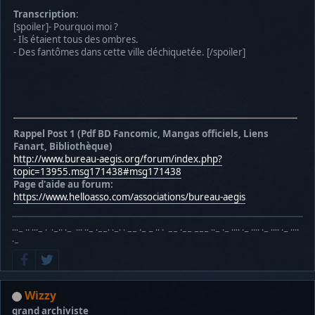
Transcription
:
[spoiler]- Pourquoi moi ?
- Ils étaient tous des ombres.
- Des fantômes dans cette ville déchiquetée. [/spoiler]
Rappel Post 1 (Pdf BD Fancomic, Mangas officiels, Liens
Fanart, Bibliothèque)
http://www.bureau-aegis.org/forum/index.php?
topic=13955.msg171438#msg171438
Page d'aide au forum:
https://www.helloasso.com/associations/bureau-aegis
···− ·· ···− · ·−·· ·− ··· ··− ·−−· ·−· · −− ·− − ·· · −− ·−− −−− ··− ·− ···· ·− ···· ·− ···· ·− ····
·−
Wizzy
grand archiviste