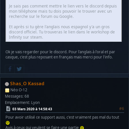
Je sais pas comment mettre le lien vers le discord depuis
mon téléphone mais tu dois pouvoir le trouver avec un
recherche sur le forum ou Google.
Et après si tu gère l'anglais nous espagnol y'a un gros
discord officiel. Tu trouveras le lien dans le workshop de
Infinity sur steam.
Ok je vais regarder pour le discord. Pour l'anglais à l'oral et par
casque, c'est plus reposant en français mais merci pour l'info.
Shas_O Kassad
Néo O-12
Messages: 68
Emplacement: Lyon
#6
03 Mars 2020 à 14:58:43
Pour avoir utilisé ce support aussi, c'est vraiment pas mal du tout
Avis à ceux qui veulent se faire une partie