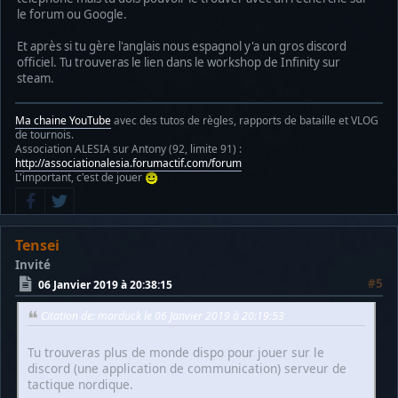
le forum ou Google.
Et après si tu gère l'anglais nous espagnol y'a un gros discord
officiel. Tu trouveras le lien dans le workshop de Infinity sur
steam.
Ma chaine YouTube
avec des tutos de règles, rapports de bataille et VLOG
de tournois.
Association ALESIA sur Antony (92, limite 91) :
http://associationalesia.forumactif.com/forum
L'important, c'est de jouer
Tensei
Invité
#5
06 Janvier 2019 à 20:38:15
Citation de: marduck le 06 Janvier 2019 à 20:19:53
Tu trouveras plus de monde dispo pour jouer sur le
discord (une application de communication) serveur de
tactique nordique.