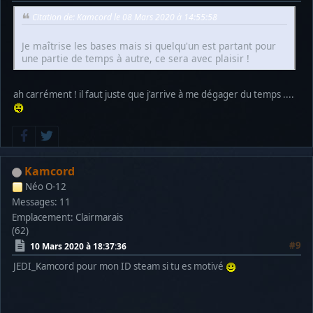
Citation de: Kamcord le 08 Mars 2020 à 14:55:58
Je maîtrise les bases mais si quelqu'un est partant pour
une partie de temps à autre, ce sera avec plaisir !
ah carrément ! il faut juste que j'arrive à me dégager du temps ....
Kamcord
Néo O-12
Messages: 11
Emplacement: Clairmarais
(62)
#9
10 Mars 2020 à 18:37:36
JEDI_Kamcord pour mon ID steam si tu es motivé