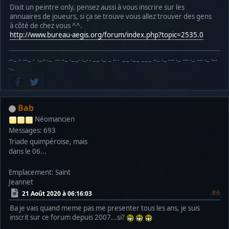
Dixit un peintre only, pensez aussi à vous inscrire sur les
annuaires de joueurs, si ça se trouve vous allez trouver des gens
à côté de chez vous ^^.
http://www.bureau-aegis.org/forum/index.php?topic=2535.0
···− ·· ···− · ·−·· ·− ··· ··− ·−−· ·−· · −− ·− − ·· · −− ·−− −−− ··− ·− ···· ·− ···· ·− ···· ·− ····
·−
Bab
Néomancien
Messages: 693
Triade quimpéroise, mais
dans le 06...
Emplacement: Saint
Jeannet
#6
21 Août 2020 à 06:16:03
Ba je vais quand meme pas me presenter tous les ans, je suis
inscrit sur ce forum depuis 2007...si?