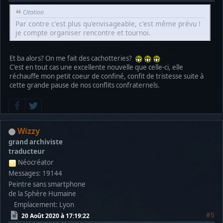
Citation
Par contre c'est plus qu'envisageable, c'est même prévu !
je compte organiser rencontre et tournoi.
Et ba alors? On me fait des cachotteries?
C'est en tout cas une excellente nouvelle que celle-ci, elle
réchauffe mon petit coeur de confiné, confit de tristesse suite à
cette grande pause de nos conflits confraternels.
Wizzy
grand archiviste
traducteur
Néocréator
Messages: 19144
Peintre sans smartphone
de la Sphère Humaine
Emplacement: Lyon
#5
20 Août 2020 à 17:19:22