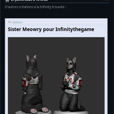
D'autres créations à la Infinity trouvée :
Citation
Sister Meowry pour Infinitythegame