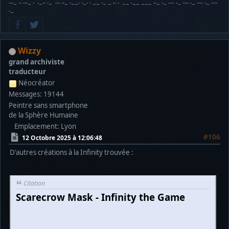
···− ·· ···− · ·−·· ·− ··· ··− ·−−· ·−· · −− ·− − ·· · −− ·−− −−− ··− ·− ···· ·− ···· ·− ···· ·− ····
·−
Wizzy
grand archiviste
traducteur
Néocréator
Messages: 19144
Peintre sans smartphone
de la Sphère Humaine
Emplacement: Lyon
#106
12 Octobre 2025 à 12:06:48
D'autres créations à la Infinity trouvée :
Citation
Scarecrow Mask - Infinity the Game