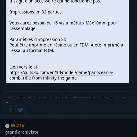
Il s'agit d'un accessoire qui ne fonctionne pas.
Impressions en 32 parties.
Vous aurez besoin de 16 vis à métaux M3x10mm pour
l'assemblage.
Paramètres d'impression 3D
Peut être imprimé en résine ou en FDM. A été imprimé à
l'essai au format FDM.
Lien vers le stl:
https://cults3d.com/en/3d-model/game/panoceania-
combi-rifle-from-infinity-the-game
···− ·· ···− · ·−·· ·− ··· ··− ·−−· ·−· · −− ·− − ·· · −− ·−− −−− ··− ·− ···· ·− ···· ·− ···· ·− ····
·−
Wizzy
grand archiviste