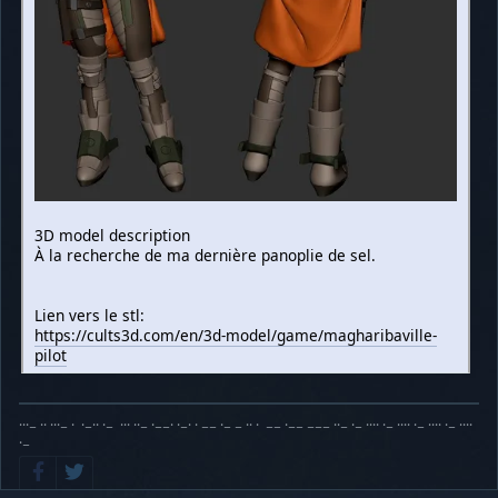
3D model description
À la recherche de ma dernière panoplie de sel.
Lien vers le stl:
https://cults3d.com/en/3d-model/game/magharibaville-
pilot
···− ·· ···− · ·−·· ·− ··· ··− ·−−· ·−· · −− ·− − ·· · −− ·−− −−− ··− ·− ···· ·− ···· ·− ···· ·− ····
·−