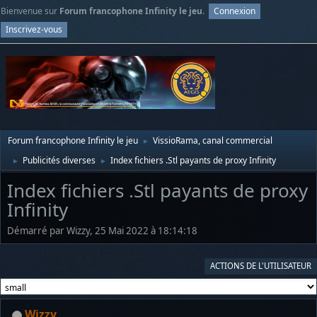
Bienvenue sur
Forum francophone Infinity le jeu
.
Connexion
Inscrivez-vous
Forum francophone Infinity le jeu
VissioRama, canal commercial
►
Publicités diverses
Index fichiers .Stl payants de proxy Infinity
►
►
Index fichiers .Stl payants de proxy
Infinity
Démarré par Wizzy, 25 Mai 2022 à 18:14:18
ACTIONS DE L'UTILISATEUR
Wizzy