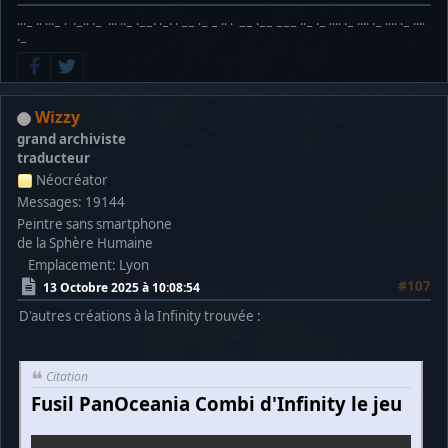
···− ·· ···− · ·−·· ·− ··· ··− ·−−· ·−· · −− ·− − ·· · −− ·−− −−− ··− ·− ···· ·− ···· ·− ···· ·− ····
·−
Wizzy
grand archiviste
traducteur
Néocréator
Messages: 19144
Peintre sans smartphone
de la Sphère Humaine
Emplacement: Lyon
#107
13 Octobre 2025 à 10:08:54
D'autres créations à la Infinity trouvée :
Citation
Fusil PanOceania Combi d'Infinity le jeu