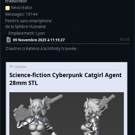
traducteur
Néocréator
Messages: 19144
Peintre sans smartphone
de la Sphère Humaine
Emplacement: Lyon
#108
09 Novembre 2025 à 11:15:27
D'autres créations à la Infinity trouvée :
Citation
Science-fiction Cyberpunk Catgirl Agent
28mm STL