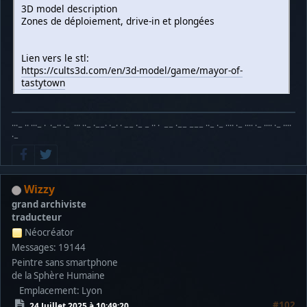
3D model description
Zones de déploiement, drive-in et plongées
Lien vers le stl:
https://cults3d.com/en/3d-model/game/mayor-of-
tastytown
···− ·· ···− · ·−·· ·− ··· ··− ·−−· ·−· · −− ·− − ·· · −− ·−− −−− ··− ·− ···· ·− ···· ·− ···· ·− ····
·−
Wizzy
grand archiviste
traducteur
Néocréator
Messages: 19144
Peintre sans smartphone
de la Sphère Humaine
Emplacement: Lyon
#102
24 Juillet 2025 à 10:49:20