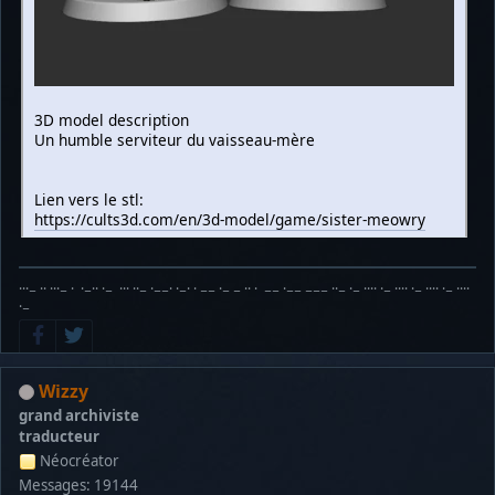
3D model description
Un humble serviteur du vaisseau-mère
Lien vers le stl:
https://cults3d.com/en/3d-model/game/sister-meowry
···− ·· ···− · ·−·· ·− ··· ··− ·−−· ·−· · −− ·− − ·· · −− ·−− −−− ··− ·− ···· ·− ···· ·− ···· ·− ····
·−
Wizzy
grand archiviste
traducteur
Néocréator
Messages: 19144