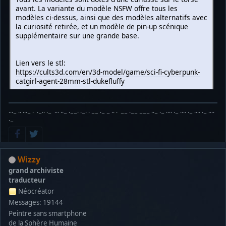
avant. La variante du modèle NSFW offre tous les
modèles ci-dessus, ainsi que des modèles alternatifs avec
la curiosité retirée, et un modèle de pin-up scénique
supplémentaire sur une grande base.
Lien vers le stl:
https://cults3d.com/en/3d-model/game/sci-fi-cyberpunk-
catgirl-agent-28mm-stl-dukefluffy
···− ·· ···− · ·−·· ·− ··· ··− ·−−· ·−· · −− ·− − ·· · −− ·−− −−− ··− ·− ···· ·− ···· ·− ···· ·− ····
·−
Wizzy
grand archiviste
traducteur
Néocréator
Messages: 19144
Peintre sans smartphone
de la Sphère Humaine