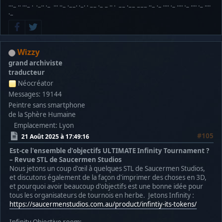
···− ·· ···− · ·−·· ·− ··· ··− ·−−· ·−· · −− ·− − ·· · −− ·−− −−− ··− ·− ···· ·− ···· ·− ···· ·− ····
·−
Wizzy
grand archiviste
traducteur
Néocréator
Messages: 19144
Peintre sans smartphone
de la Sphère Humaine
Emplacement: Lyon
#105
21 Août 2025 à 17:49:16
Est-ce l'ensemble d'objectifs ULTIMATE Infinity Tournament ?
– Revue STL de Saucermen Studios
Nous jetons un coup d'œil à quelques STL de Saucermen Studios,
et discutons également de la façon d'imprimer des choses en 3D,
et pourquoi avoir beaucoup d'objectifs est une bonne idée pour
tous les organisateurs de tournois en herbe. Jetons Infinity :
https://saucermenstudios.com.au/product/infintiy-its-tokens/