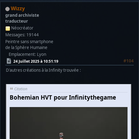
Wizzy
grand archiviste
traducteur
Néocréator
Messages: 19144
Peintre sans smartphone
de la Sphère Humaine
Emplacement: Lyon
#104
24 Juillet 2025 à 10:51:19
D'autres créations à la Infinity trouvée :
Citation
Bohemian HVT pour Infinitythegame