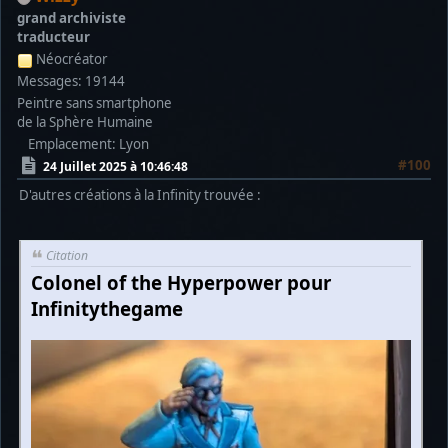
grand archiviste
traducteur
Néocréator
Messages: 19144
Peintre sans smartphone
de la Sphère Humaine
Emplacement: Lyon
#100
24 Juillet 2025 à 10:46:48
D'autres créations à la Infinity trouvée :
Citation
Colonel of the Hyperpower pour
Infinitythegame