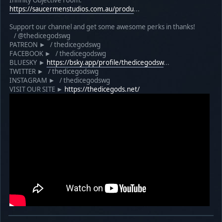
Infinity Objective room:
https://saucermenstudios.com.au/produ
...
Support our channel and get some awesome perks in thanks!
/ @thedicegodswg
PATREON ► / thedicegodswg
FACEBOOK ► / thedicegodswg
BLUESKY ►
https://bsky.app/profile/thedicegodsw
...
TWITTER ► / thedicegodswg
INSTAGRAM ► / thedicegodswg
VISIT OUR SITE ►
https://thedicegods.net/