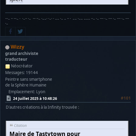
···− ·· ···− · ·−·· ·− ··· ··− ·−−· ·−· · −− ·− − ·· · −− ·−− −−− ··− ·− ···· ·− ···· ·− ···· ·− ····
·−
Wizzy
grand archiviste
traducteur
Néocréator
Messages: 19144
Peintre sans smartphone
de la Sphère Humaine
Emplacement: Lyon
#101
24 Juillet 2025 à 10:48:26
D'autres créations à la Infinity trouvée :
Citation
Maire de Tastytown pour