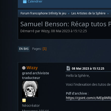
Calendrier
Forum francophone Infinity le jeu
Les Artistes de la Sphère
►
►
Samuel Benson: Récap tutos 
Démarré par Wizzy, 08 Mai 2023 à 15:12:25
Pages
EN BAS
1
Wizzy
08 Mai 2023 à 15:12:25
grand archiviste
Hello la Sphère,
traducteur
Voici l'indexation des tutos d
Pdf d'archive
:
https://cjoint.com/c/MEiplW
Néocréator
Messages: 19144