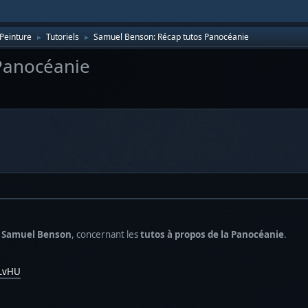
Peinture
Tutoriels
Samuel Benson: Récap tutos Panocéanie
►
►
Panocéanie
e
Samuel Benson
, concernant les
tutos à propos de la Panocéanie
.
RLvHU