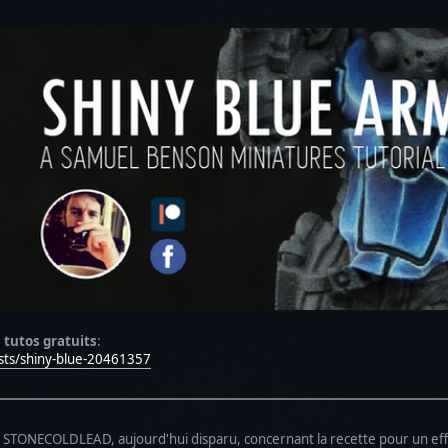
 tutos gratuits
:
sts/shiny-blue-20461357
og STONECOLDLEAD, aujourd'hui disparu, concernant la recette pour un effe