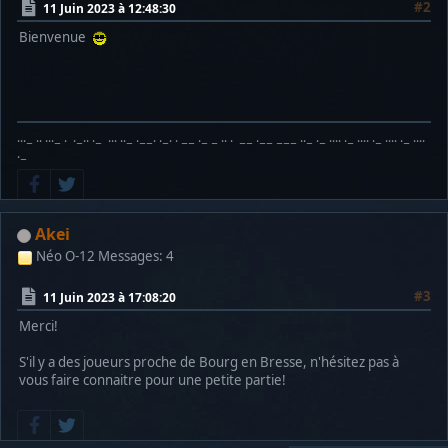
#2
11 Juin 2023 à 12:48:30
Bienvenue
···− ·· ···− · ·−·· ·− ··· ··− ·−−· ·−· · −− ·− − ·· · −− ·−− −−− ··− ·− ···· ·− ···· ·− ···· ·− ····
·−
Akei
Néo O-12
Messages: 4
#3
11 Juin 2023 à 17:08:20
Merci!
S'il y a des joueurs proche de Bourg en Bresse, n'hésitez pas à
vous faire connaitre pour une petite partie!