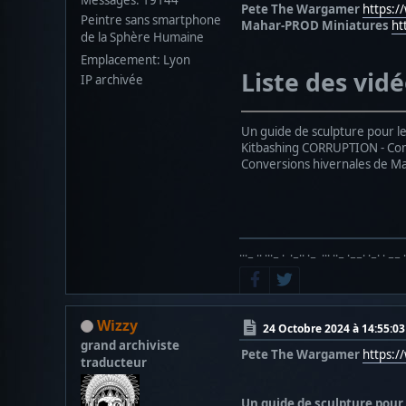
Pete The Wargamer
https:
Peintre sans smartphone
Mahar-PROD Miniatures
ht
de la Sphère Humaine
Emplacement: Lyon
Liste des vid
IP archivée
Un guide de sculpture pour le
Kitbashing CORRUPTION - Com
Conversions hivernales de M
···− ·· ···− · ·−·· ·− ··· ··− ·−−· ·−· · −− 
Wizzy
24 Octobre 2024 à 14:55:03
grand archiviste
Pete The Wargamer
https:
traducteur
Un guide de sculpture pour 