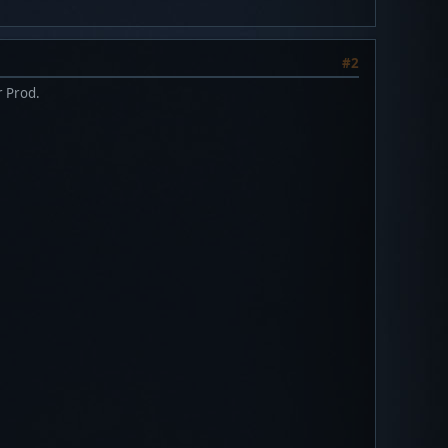
#2
r Prod.