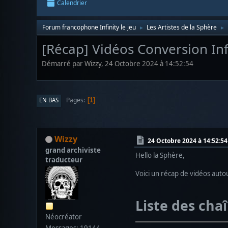
Calendrier
Forum francophone Infinity le jeu
Les Artistes de la Sphère
►
►
[Récap] Vidéos Conversion In
Démarré par Wizzy, 24 Octobre 2024 à 14:52:54
Pages
EN BAS
1
Wizzy
24 Octobre 2024 à 14:52:54
grand archiviste
Hello la Sphère,
traducteur
Voici un récap de vidéos autou
Liste des cha
Néocréator
Messages: 19144