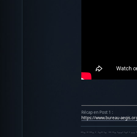
Récap en Post 1 :
https://www.bureau-aegis.o
···− ·· ···− · ·−·· ·− ··· ··− ·−−· ·−· · −− 