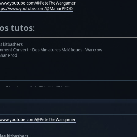
//www.youtube.com/@PeteTheWargamer
tps://www.youtube.com/@MaharPROD
éos tutos
:
s kitbashers
ment Convertir Des Miniatures Maléfiques - Warcrow
ahar Prod
·− − ·· · −− ·−− −−− ··− ·− ···· ·− ···· ·− ···· ·− ···· ·−
//www.youtube.com/@PeteTheWargamer
les kitbashers