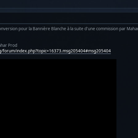
e conversion pour la Bannière Blanche à la suite d'une commission par Maha
ahar Prod
org/forum/index.php?topic=16373.msg205404#msg205404