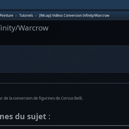
Peinture
Tutoriels
[Récap] Vidéos Conversion Infinity/Warcrow
►
►
finity/Warcrow
r de la conversion de figurines de Corvus Belli.
înes du sujet
: