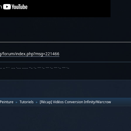
rg/forum/index.php?msg=221466
·− − ·· · −− ·−− −−− ··− ·− ···· ·− ···· ·− ···· ·− ···· ·−
Peinture
Tutoriels
[Récap] Vidéos Conversion Infinity/Warcrow
►
►