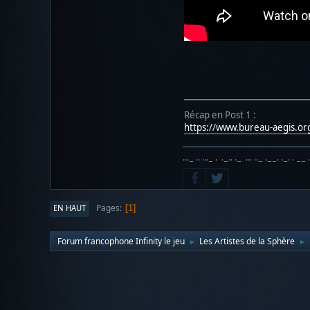
Récap en Post 1 :
https://www.bureau-aegis.o
···− ·· ···− · ·−·· ·− ··· ··− ·−−· ·−· · −− 
Pages
EN HAUT
1
Forum francophone Infinity le jeu
Les Artistes de la Sphère
►
►