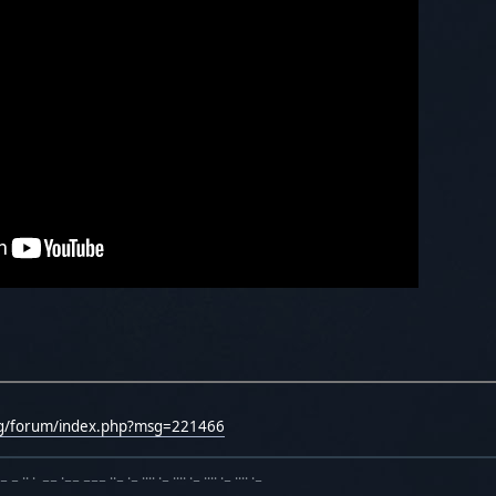
rg/forum/index.php?msg=221466
·− − ·· · −− ·−− −−− ··− ·− ···· ·− ···· ·− ···· ·− ···· ·−