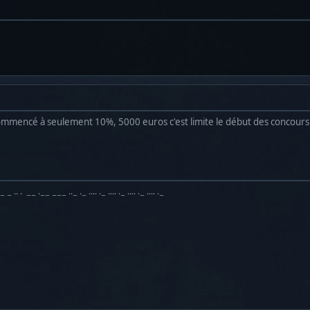
 commencé à seulement 10%, 5000 euros c'est limite le début des concours 
·− − ·· · −− ·−− −−− ··− ·− ···· ·− ···· ·− ···· ·− ···· ·−