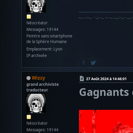
···− ·· ···− · ·−·· ·− ··· ··− ·−−· ·−· · −− 
Néocréator
Messages: 19144
Peintre sans smartphone
de la Sphère Humaine
Emplacement: Lyon
IP archivée
Wizzy
27 Août 2024 à 14:46:01
grand archiviste
Gagnants d
traducteur
Néocréator
Messages: 19144