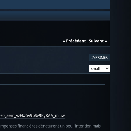
« Précédent
-
Suivant »
IMPRIMER
zo_aem_yzEkz5y9bSv9RyKAA_mjuw
écompenses financières dénaturent un peu l'intention mais