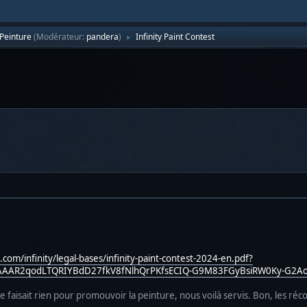
Peinture
(Modérateur:
pandera
)
Infinity Paint Contest
►
.com/infinity/legal-bases/infinity-paint-contest-2024-en.pdf?
AAAR2qodLTQRIYBdD27fkV8fNlhQrPKfsECIQ-G9M83FGyBsiRW0Ky-G2Ao
e faisait rien pour promouvoir la peinture, nous voilà servis. Bon, les r