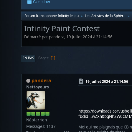
Calendrier
Forum francophone Infinity le jeu
Les Artistes de la Sphère
►
►
Infinity Paint Contest
Démarré par pandera, 19 Juillet 2024 à 21:14:56
Pages
EN BAS
1
pandera
19 Juillet 2024 à 21:14:56
Nettoyeurs
https://downloads.corvusbelli
fbclid=IwZXh0bgNhZW0CMT
Néoterrien
Messages: 1137
Moi qui me plaignais que CB n