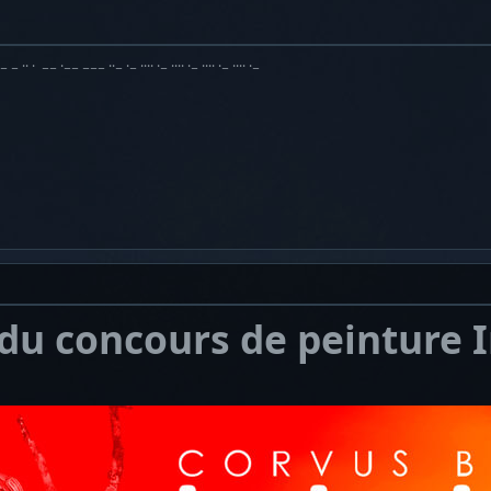
·− − ·· · −− ·−− −−− ··− ·− ···· ·− ···· ·− ···· ·− ···· ·−
u concours de peinture I