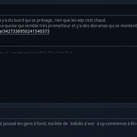
ta y'a du lourd qui se présage, rien que les wip c'est chaud.
urquoise qui semble très prometteur et y'a des dioramas qui se montent
dia/3427336950241540373
·− − ·· · −− ·−− −−− ··− ·− ···· ·− ···· ·− ···· ·− ···· ·−
t poussé les gens à fond, ma liste de
bidules à voir
à up commence à être i