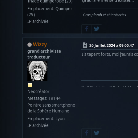
ça aura le mérite d'exister...
Triade quimpéroise (29)
Emplacement: Quimper
(29)
Gros plomb et chinoiseries
IP archivée
Wizzy
20 Juillet 2024 à 09:00:47
grand archiviste
Ils tapent forts, moi j'aurais
traducteur
···− ·· ···− · ·−·· ·− ··· ··− ·−−· ·−· · −− 
Néocréator
Messages: 19144
Peintre sans smartphone
de la Sphère Humaine
Emplacement: Lyon
IP archivée