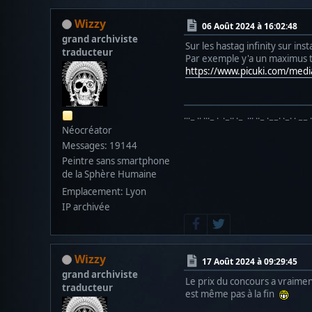
Wizzy
06 Août 2024 à 16:02:48
grand archiviste
Sur les hastag infinity sur ins
traducteur
Par exemple y'a un maximus t
https://www.picuki.com/me
···− ·· ···− · ·−·· ·− ··· ··− ·−−· ·−· · −− 
Néocréator
Messages: 19144
Peintre sans smartphone
de la Sphère Humaine
Emplacement: Lyon
IP archivée
Wizzy
17 Août 2024 à 09:29:45
grand archiviste
Le prix du concours a vraimen
traducteur
est même pas à la fin