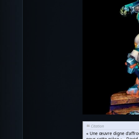
Citation
« Une œuvre digne d'affron
pour cette pièce » - David