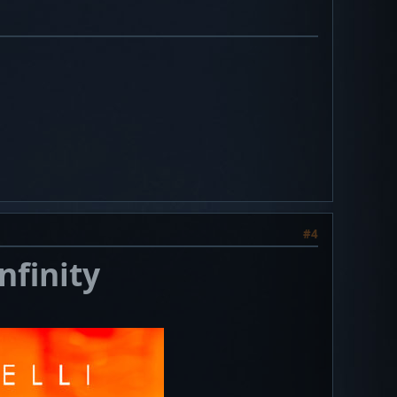
#4
nfinity