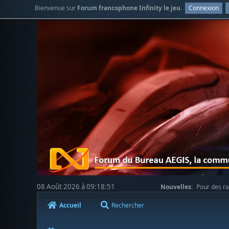
Bienvenue sur
Forum francophone Infinity le jeu
.
Connexion
08 Août 2026 à 09:18:51
Nouvelles:
Pour des ra
votre compréhension.
Accueil
Rechercher