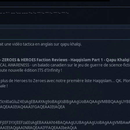
·− − ·· · −− ·−− −−− ··− ·− ···· ·− ···· ·− ···· ·− ···· ·−
it une vidéo tactica en anglais sur qapu khalqi.
 - ZEROES & HEROES Faction Reviews - Haqqislam Part 1 - Qapu Khalqi
L AWARENESS - un balado canadien sur le jeu de guerre de science-fictio
te nouvelle édition ITS d'Infinity !
lus de Heroes to Zeroes avec notre première liste Haqqislam... QK. Plong
nale !
Zlcnl0aGluZ4EsAgEBAAYAg9oBAgXsBBgAAgUoBAQAAgVMBBQAAgUYB
AQEAAIEtAQ4AAIFGAQEAAIEtAQEA
GFjIEF3YXJlIEFzaIEsAgEBAAkAht4BAQAAgUUBAgAAgUoBAgAAgVM
AAIEtAQgAAINRAQEAAIFFAQEAAIbeAQcA