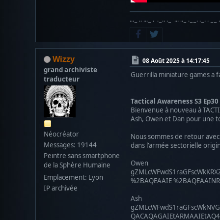
···− ·· ···− · ·−·· ·− ··· ··− ·−−· ·−· · −− 
Wizzy
08 Août 2025 à 14:17:45
grand archiviste
Guerrilla miniature games a fa
traducteur
Tactical Awareness S3 Ep30
Bienvenue à nouveau à TACTICA
Ash, Owen et Dan pour une tou
Néocréator
Nous sommes de retour avec p
Messages: 19144
dans l'armée sectorielle origi
Peintre sans smartphone
Owen
de la Sphère Humaine
gZMLcWFwdS1raGFscWkKRX
Emplacement: Lyon
%2BAQEAAIE %2BAQEAAINR
IP archivée
Ash
gZMLcWFwdS1raGFscWkNV
QACAQAGAIEtARMAAIEtAQ4