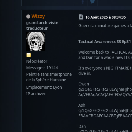
Wizzy
16 Août 2025 à 08:34:35
grand archiviste
Guerrilla miniature games a f
traducteur
Tactical Awareness S3 Ep31
Welcome back to TACTICAL AWA
and Dan for a whole new ITS Ed
Néocréator
Messages: 19144
It's everyone's NIGHTMARE thi
dive in.
Peintre sans smartphone
de la Sphère Humaine
Owen
Emplacement: Lyon
gZIQaGFzc2Fzc2luLWJhaH
IP archivée
AgVEBAgACAQAFAIFDAQYA
Ash
gZIQaGFzc2Fzc2luLWJhaH
EBAACBOAECAACBTgEBAAC
Dan
gZIQaGFzc2Fzc2luLWJha