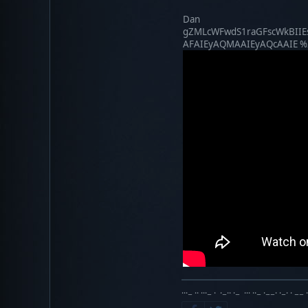
Dan
gZMLcWFwdS1raGFscWkBI
AFAIEyAQMAAIEyAQcAAIE 
···− ·· ···− · ·−·· ·− ··· ··− ·−−· ·−· · −− 