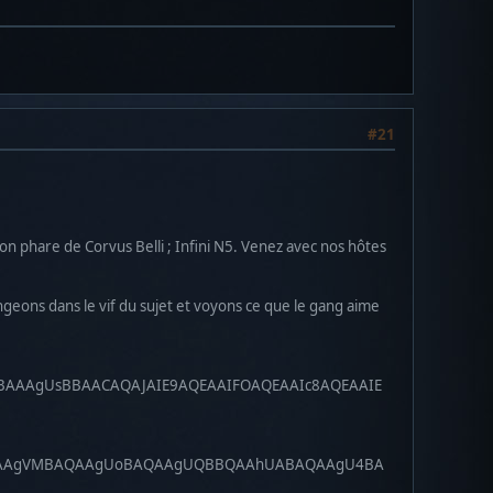
#21
n phare de Corvus Belli ; Infini N5. Venez avec nos hôtes
eons dans le vif du sujet et voyons ce que le gang aime
BAAAgUsBBAACAQAJAIE9AQEAAIFOAQEAAIc8AQEAAIE
BAwAAgVMBAQAAgUoBAQAAgUQBBQAAhUABAQAAgU4BA