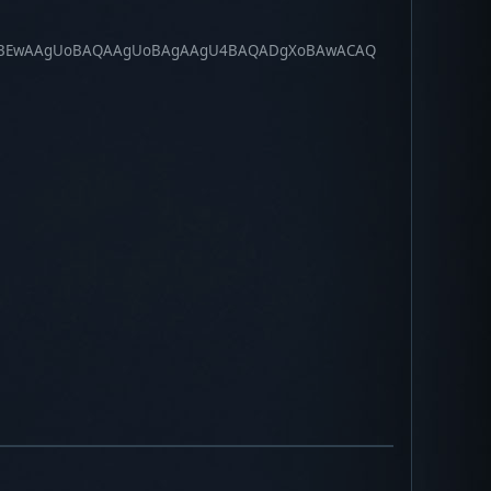
S0BEwAAgUoBAQAAgUoBAgAAgU4BAQADgXoBAwACAQ