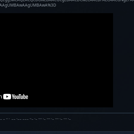
QAAgUMBAwAAgUMBAwA%3D
·− − ·· · −− ·−− −−− ··− ·− ···· ·− ···· ·− ···· ·− ···· ·−