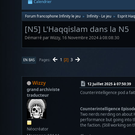
Calendrier
Forum francophone Infinity le jeu
Infinity - Le jeu
Esprit Ha
►
►
[N5] L'Haqqislam dans la N5
Démarré par Wizzy, 16 Novembre 2024 à 08:08:30
1
3
Pages
EN BAS
2
Wizzy
12 Juillet 2025 à 07:50:39
grand archiviste
Counterintelligence pod a fait
traducteur
Counterintelligence Episod
Two nerds nerding on about Ha
performance but going into the
the faction. (Still working on 
Néocréator