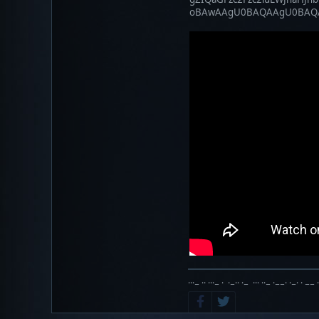
oBAwAAgU0BAQAAgU0BA
···− ·· ···− · ·−·· ·− ··· ··− ·−−· ·−· · −− 