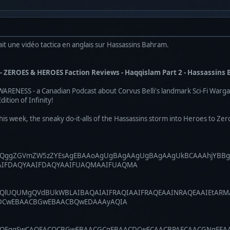
ait une vidéo tactica en anglais sur Hassassins Bahram.
 - ZEROES & HEROES Faction Reviews - Haqqislam Part 2 - Hassassins
RENESS - a Canadian Podcast about Corvus Belli's landmark Sci-Fi Warga
ition of Infinity!
s week, the sneaky do-it-alls of the Hassassins storm into Heroes to Zer
JhbQggZGVmZW5zZYEsAgEBAAoAgUgBAgAAgUgBAgAAgUkBCAAAhjYB
AIFDAQYAAIFDAQYAAIFUAQMAAIFUAQMA
JhbQlUQUMgQVdBUkWBLAIBAQAIAIFRAQIAAIFRAQEAAINRAQEAAIEtAR
DCwEBAACBGwEBAACBQwEDAAAyAQIA
HJhbQEggSwCAQEACQCBGwEBAACGCgEBAACDCwECAACBPAECAACGNgE