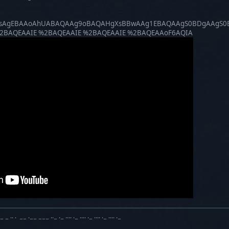
IEsAgEBAAoAhUABAQAAg9oBAQAHgXsBBwAAg1EBAQAAgS0BDgAAg
%2BAQEAAIE %2BAQEAAIE %2BAQEAAIE %2BAQEAAoF6AQIA
·− − ·· · −− ·−− −−− ··− ·− ···· ·− ···· ·− ···· ·− ···· ·−