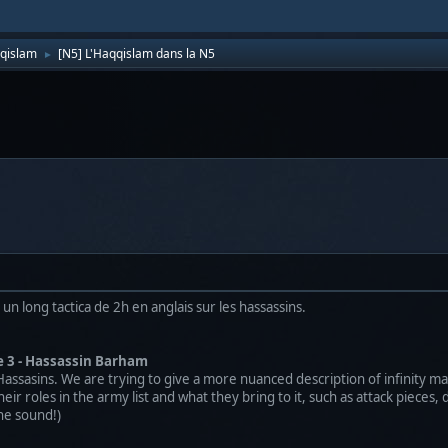
qqislam
[N5] L'Haqqislam dans la N5
►
 un long tactica de 2h en anglais sur les hassassins.
e 3 - Hassassin Barham
ssasins. We are trying to give a more nuanced description of infinity main
ir roles in the army list and what they bring to it, such as attack pieces,
the sound!)