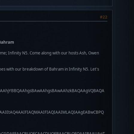
#22
 Bahram
me; Infinity N5. Come along with our hosts Ash, Owen
oes with our breakdown of Bahram in Infinity N5. Let's
BgAAhjYBBQAAhgsBAwAAhgsBAwAAhzkBAQAAgVQBAQA
MAAIEtAQ4AAIFIAQMAAIFIAQIAAIMLAQIAAgEABwCBPQ
FAACGDAEEAACBUQECAACDUQEBAACBLQEOAAIBAAUAgT