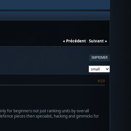
« Précédent
-
Suivant »
IMPRIMER
#20
ly for beginners not just ranking units by overall
 defence pieces then specialist, hacking and gimmicks for