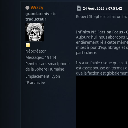
Wizzy
24 Août 2025 à 07:51:42
grand archiviste
Robert Shepherd a fait un tact
traducteur
Infinity N5 Faction Focus -
Aujourd'hui, nous abordons Qa
entièrement lié à cette même 
mises à jour d'équilibrage et
Néocréator
particulière.
Messages: 19144
Il y a un faible risque que ce
Peintre sans smartphone
est assez poussé en termes d'é
de la Sphère Humaine
que la faction est globalemen
Emplacement: Lyon
IP archivée