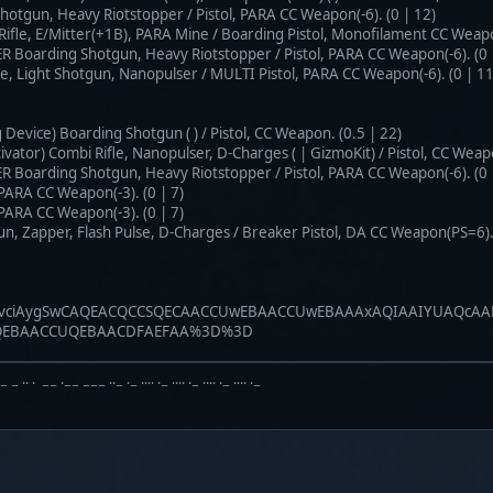
gun, Heavy Riotstopper / Pistol, PARA CC Weapon(-6). (0 | 12)
e, E/Mitter(+1B), PARA Mine / Boarding Pistol, Monofilament CC Weapon
arding Shotgun, Heavy Riotstopper / Pistol, PARA CC Weapon(-6). (0
fle, Light Shotgun, Nanopulser / MULTI Pistol, PARA CC Weapon(-6). (0 | 11
evice) Boarding Shotgun ( ) / Pistol, CC Weapon. (0.5 | 22)
ator) Combi Rifle, Nanopulser, D-Charges ( | GizmoKit) / Pistol, CC Weapo
arding Shotgun, Heavy Riotstopper / Pistol, PARA CC Weapon(-6). (0
ARA CC Weapon(-3). (0 | 7)
ARA CC Weapon(-3). (0 | 7)
apper, Flash Pulse, D-Charges / Breaker Pistol, DA CC Weapon(PS=6). 
XJvciAygSwCAQEACQCCSQECAACCUwEBAACCUwEBAAAxAQIAAIYUAQc
QEBAACCUQEBAACDFAEFAA%3D%3D
·− − ·· · −− ·−− −−− ··− ·− ···· ·− ···· ·− ···· ·− ···· ·−