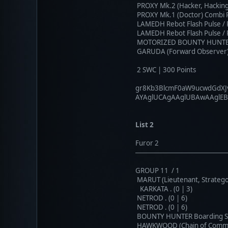
PROXY Mk.2 (Hacker, Hacking D
PROXY Mk.1 (Doctor) Combi Rif
LAMEDH Rebot Flash Pulse / P
LAMEDH Rebot Flash Pulse / P
MOTORIZED BOUNTY HUNTER Bo
GARUDA (Forward Observer) Co
2 SWC | 300 Points
gr8Kb3BlcmF0aW9ucwdGd
AYAglUCAgAAglUBAwAAgl
List 2
Furor 2
────────────────────
GROUP 11 / 1
MARUT (Lieutenant, Stratego
KARKATA . (0 | 3)
NETROD . (0 | 6)
NETROD . (0 | 6)
BOUNTY HUNTER Boarding Shot
HAWKWOOD (Chain of Command, 