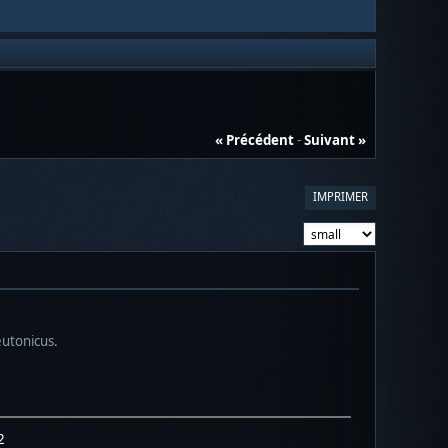
« Précédent
-
Suivant »
IMPRIMER
eutonicus.
2