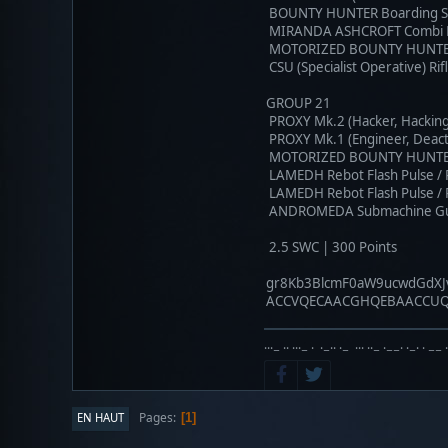
BOUNTY HUNTER Boarding Shot
MIRANDA ASHCROFT Combi Rifl
MOTORIZED BOUNTY HUNTER Bo
CSU (Specialist Operative) Ri
GROUP 21
PROXY Mk.2 (Hacker, Hacking D
PROXY Mk.1 (Engineer, Deactiv
MOTORIZED BOUNTY HUNTER Bo
LAMEDH Rebot Flash Pulse / P
LAMEDH Rebot Flash Pulse / P
ANDROMEDA Submachine Gun, Z
2.5 SWC | 300 Points
gr8Kb3BlcmF0aW9ucwdGd
ACCVQECAACGHQEBAACCU
···− ·· ···− · ·−·· ·− ··· ··− ·−−· ·−· · −− 
Pages
EN HAUT
1