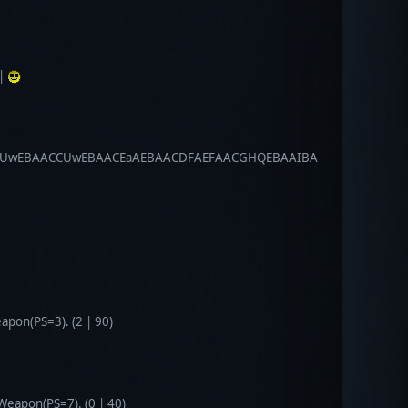
 |
CUwEBAACCUwEBAACEaAEBAACDFAEFAACGHQEBAAIBA
pon(PS=3). (2 | 90)
Weapon(PS=7). (0 | 40)