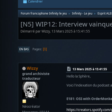
Calendrier
Forum francophone Infinity le jeu
Infinity - Le jeu
Esprit AL
►
►
[N5] WIP12: Interview vainqu
Démarré par Wizzy, 13 Mars 2025 à 15:41:55
Pages
EN BAS
1
Wizzy
13 Mars 2025 à 15:41:55
grand archiviste
Hello la Sphère,
traducteur
Voici l'indexation du podcast 
E181: OSS with OrderMonk
Néocréator
https://creators.spotify.c
Messages: 19144