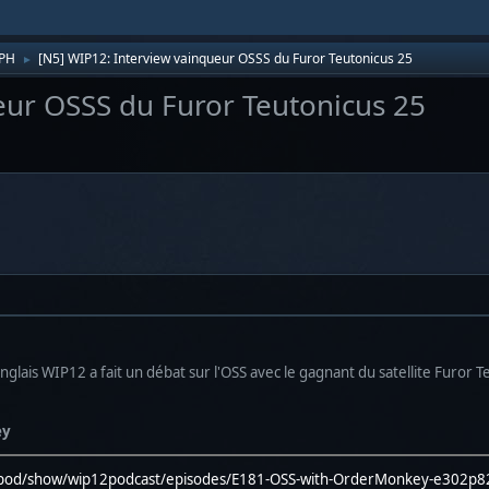
EPH
[N5] WIP12: Interview vainqueur OSSS du Furor Teutonicus 25
►
eur OSSS du Furor Teutonicus 25
anglais WIP12 a fait un débat sur l'OSS avec le gagnant du satellite Furor T
ey
om/pod/show/wip12podcast/episodes/E181-OSS-with-OrderMonkey-e302p8