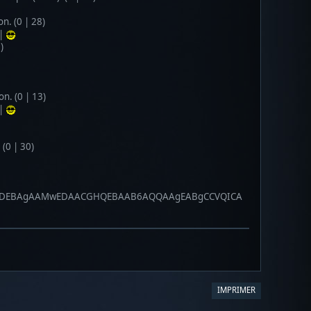
. (0 | 28)
 |
)
n. (0 | 13)
 |
(0 | 30)
AADEBAgAAMwEDAACGHQEBAAB6AQQAAgEABgCCVQICA
IMPRIMER