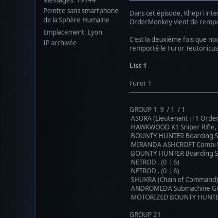
Peintre sans smartphone
Dans cet épisode, Khepri int
de la Sphère Humaine
OrderMonkey vient de remporte
Emplacement: Lyon
C'est la deuxième fois que no
IP archivée
remporté le Furor Teutonicus 
List 1
Furor 1
────────────────────
GROUP 1 9 / 1 / 1
ASURA (Lieutenant [+1 Order],
HAWKWOOD K1 Sniper Rifle, N
BOUNTY HUNTER Boarding Shot
MIRANDA ASHCROFT Combi Rifl
BOUNTY HUNTER Boarding Shot
NETROD . (0 | 6)
NETROD . (0 | 6)
SHUKRA (Chain of Command) B
ANDROMEDA Submachine Gun, Z
MOTORIZED BOUNTY HUNTER Bo
GROUP 21