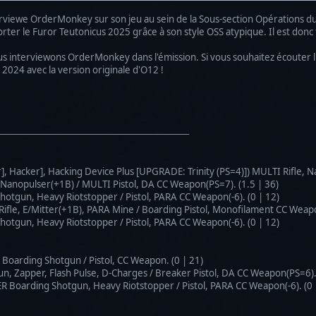
erviewe OrderMonkey sur son jeu au sein de la Sous-section Opérations du
r le Furor Teutonicus 2025 grâce à son style OSS atypique. Il est donc t
us interviewons OrderMonkey dans l'émission. Si vous souhaitez écouter l
2024 avec la version originale d'O12 !
──────────────────────────────
 Hacker], Hacking Device Plus [UPGRADE: Trinity (PS=4)]) MULTI Rifle, Nan
anopulser(+1B) / MULTI Pistol, DA CC Weapon(PS=7). (1.5 | 36)
gun, Heavy Riotstopper / Pistol, PARA CC Weapon(-6). (0 | 12)
e, E/Mitter(+1B), PARA Mine / Boarding Pistol, Monofilament CC Weapon
gun, Heavy Riotstopper / Pistol, PARA CC Weapon(-6). (0 | 12)
oarding Shotgun / Pistol, CC Weapon. (0 | 21)
apper, Flash Pulse, D-Charges / Breaker Pistol, DA CC Weapon(PS=6). 
arding Shotgun, Heavy Riotstopper / Pistol, PARA CC Weapon(-6). (0