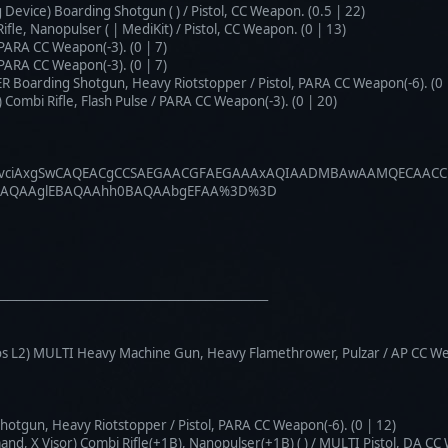
evice) Boarding Shotgun ( ) / Pistol, CC Weapon. (0.5 | 22)
le, Nanopulser ( | MediKit) / Pistol, CC Weapon. (0 | 13)
ARA CC Weapon(-3). (0 | 7)
ARA CC Weapon(-3). (0 | 7)
arding Shotgun, Heavy Riotstopper / Pistol, PARA CC Weapon(-6). (0
mbi Rifle, Flash Pulse / PARA CC Weapon(-3). (0 | 20)
XJvciAxgSwCAQEACgCCSAEGAACGFAEGAAAxAQIAADMBAwAAMQECAAC
EBAQAAglEBAQAAhh0BAQAAbgEFAA%3D%3D
──────────────────────────────
s L2) MULTI Heavy Machine Gun, Heavy Flamethrower, Pulzar / AP CC Wea
gun, Heavy Riotstopper / Pistol, PARA CC Weapon(-6). (0 | 12)
X Visor) Combi Rifle(+1B), Nanopulser(+1B) ( ) / MULTI Pistol, DA CC 