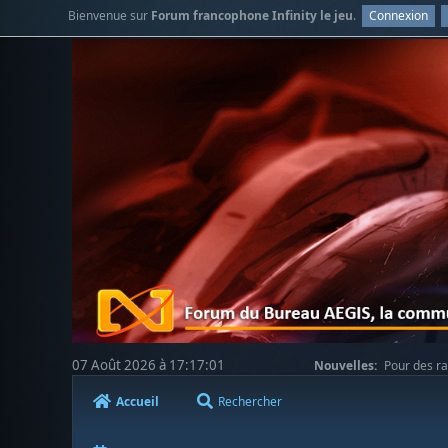
Bienvenue sur
Forum francophone Infinity le jeu
.
Connexion
07 Août 2026 à 17:17:01
Nouvelles:
Pour des ra
votre compréhension.
Accueil
Rechercher