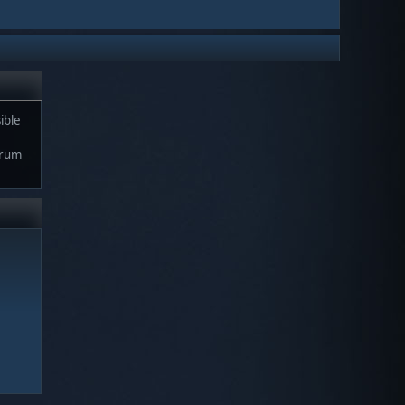
ible
orum