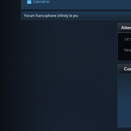
Calendrier
Forum francophone Infinity le jeu
Atten
Le 
Veui
Co