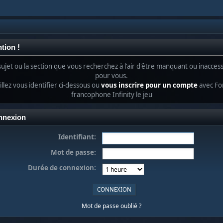
tion !
sujet ou la section que vous recherchez à l'air d'être manquant ou inaccess
pour vous.
llez vous identifier ci-dessous ou
vous inscrire pour un compte
avec F
francophone Infinity le jeu
nnexion
Identifiant:
Mot de passe:
Durée de connexion:
Mot de passe oublié ?