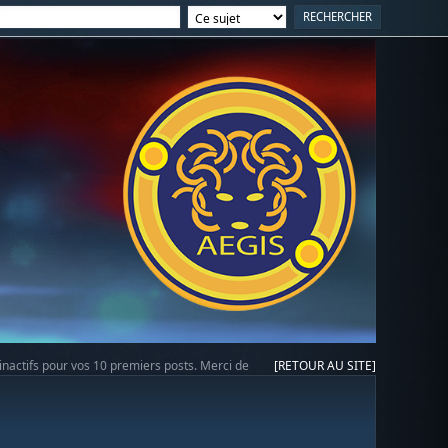
 inactifs pour vos 10 premiers posts. Merci de
[RETOUR AU SITE]