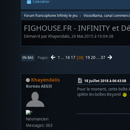
Calendrier
Forum francophone Infinity le jeu
VissioRama, canal commerci
►
FIGHOUSE.FR - INFINITY et Dé
Démarré par Khayendalis, 26 Mai 2015 à 10:04:38
1
...
16
17
19
20
...
37
Pages
EN BAS
18
Khayendalis
18 Juillet 2018 à 06:43:08
Bureau AEGIS
Pour le moment, cette boîte A
splitte les boîtes Beyond
Néomancien
Messages: 363