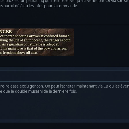
ce pack est un packaging qui n'est réservé qu'à la vente par CB via son st
s aurait déjà eu les infos pour la commande.
 pre-release exclu gencon. On peut l'acheter maintenant via CB ou les évén
pe que le double musashi de la dernière fois.