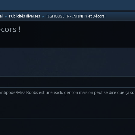
al
Publicités diverses
FIGHOUSE.FR - INFINITY et Décors !
►
►
cors !
ntipode/Miss Boobs est une exclu gencon mais on peut se dire que ça sortir