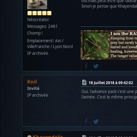
oui mais peut être que l'advan
Sinon je pense que Khayendali
Néocréator
Messages: 2481
Chomp !
Emplacement: Ain /
Villefranche / Lyon Nord
IP archivée
Knil
18 Juillet 2018 à 09:42:02
Invité
Oui, l'advance pack c'est une
IP archivée
l'année. C'est le même princi
Khayendalis