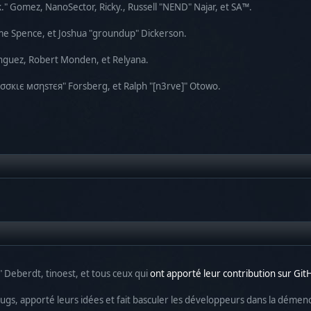
k." Gomez, NanoSector, Ricky., Russell "NEND" Najar, et SA™.
aeme Spence, et Joshua "groundup" Dickerson.
nguez, Robert Monden, et Relyana.
"cσσкιє мσηѕтєя" Forsberg, et Ralph "[n3rve]" Otowo.
" Deberdt, tinoest, et tous ceux qui
ont apporté leur contribution sur Gi
 bugs, apporté leurs idées et fait basculer les développeurs dans la démen