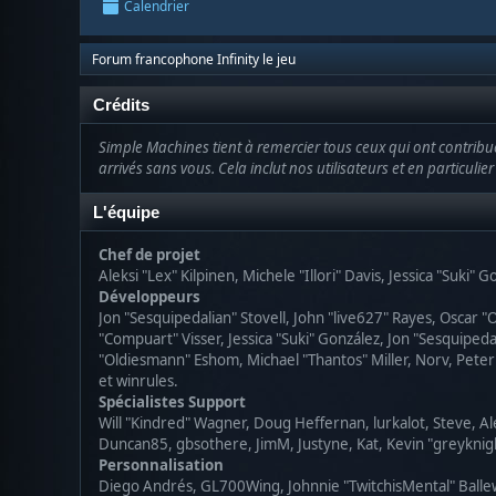
Calendrier
Forum francophone Infinity le jeu
Crédits
Simple Machines tient à remercier tous ceux qui ont contribué 
arrivés sans vous. Cela inclut nos utilisateurs et en particulie
L'équipe
Chef de projet
Aleksi "Lex" Kilpinen, Michele "Illori" Davis, Jessica "Suki" 
Développeurs
Jon "Sesquipedalian" Stovell, John "live627" Rayes, Oscar
"Compuart" Visser, Jessica "Suki" González, Jon "Sesquipe
"Oldiesmann" Eshom, Michael "Thantos" Miller, Norv, Peter 
et winrules.
Spécialistes Support
Will "Kindred" Wagner, Doug Heffernan, lurkalot, Steve, Al
Duncan85, gbsothere, JimM, Justyne, Kat, Kevin "greyknigh
Personnalisation
Diego Andrés, GL700Wing, Johnnie "TwitchisMental" Balle