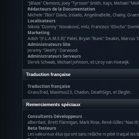
"JBlaze" Clemons, Joey "Tyrsson" Smith, Kays, Michael "Mic
Rédacteurs de la Documentation
Michele "Illori" Davis, Irisado, AngelinaBelle, Chainy, Gr
Localisateurs
Nikola "Dzonny" Novaković, m4z, Francisco "d3vcho" Domí
Marketing
Adish "(F.L.A.M.E.R)" Patel, Bryan "Runic" Deakin, Marcus 
Administrateurs Site
Jeremy "SleePy" Darwood.
Administrateurs Serveurs
Derek Schwab, Michael Johnson, et Liroy van Hoewijk.
Traduction française
Traduction française
GravuTrad, Maximus23, Chadon, DeathSign, et Eleglin.
Remerciements spéciaux
Consultants Développeurs
albertlast, Brett Flannigan, Mark Rose, René-Gilles "Nao 尚
Beta Testeurs
Les valeureux élus qui ont sans relâche ni pitié traqué les