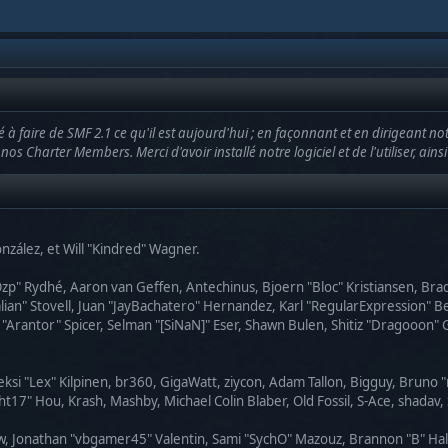
à faire de SMF 2.1 ce qu'il est aujourd'hui ; en façonnant et en dirigeant no
r nos Charter Members. Merci d'avoir installé notre logiciel et de l'utiliser, ai
González, et Will "Kindred" Wagner.
 "Ozp" Rydhé, Aaron van Geffen, Antechinus, Bjoern "Bloc" Kristiansen, Br
dalian" Stovell, Juan "JayBachatero" Hernandez, Karl "RegularExpression
"Arantor" Spicer, Selman "[SiNaN]" Eser, Shawn Bulen, Shitiz "Dragooon" 
eksi "Lex" Kilpinen, br360, GigaWatt, ziycon, Adam Tallon, Bigguy, Bruno 
t17" Hou, Krash, Mashby, Michael Colin Blaber, Old Fossil, S-Ace, shada
w, Jonathan "vbgamer45" Valentin, Sami "SychO" Mazouz, Brannon "B" Hal