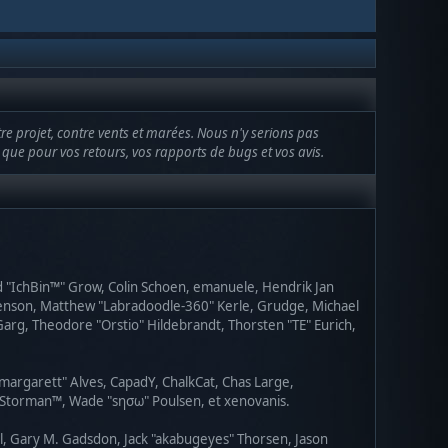
tre projet, contre vents et marées. Nous n'y serions pas
nsi que pour vos retours, vos rapports de bugs et vos avis.
ad "IchBin™" Grow, Colin Schoen, emanuele, Hendrik Jan
" Benson, Matthew "Labradoodle-360" Kerle, Grudge, Michael
Garg, Theodore "Orstio" Hildebrandt, Thorsten "TE" Eurich,
"margarett" Alves, CapadY, ChalkCat, Chas Large,
v, Storman™, Wade "sησω" Poulsen, et xenovanis.
l, Gary M. Gadsdon, Jack "akabugeyes" Thorsen, Jason