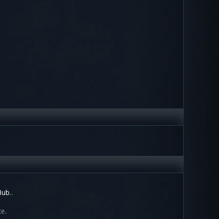
tHub
..
ce.