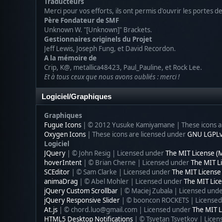
Traducteurs
Merci pour vos efforts, ils ont permis d'ouvrir les portes 
Père Fondateur de SMF
Unknown W. "[Unknown]" Brackets.
Gestionnaires originels du Projet
Jeff Lewis, Joseph Fung, et David Recordon.
A la mémoire de
Crip, K@, metallica48423, Paul_Pauline, et Rock Lee.
Et à tous ceux que nous avons oubliés : merci !
Logiciel/Graphiques
Graphiques
Fugue Icons
| © 2012 Yusuke Kamiyamane | These icons ar
Oxygen Icons
| These icons are licensed under
GNU LGPL
Logiciel
JQuery
| © John Resig | Licensed under
The MIT License (
hoverIntent
| © Brian Cherne | Licensed under
The MIT L
SCEditor
| © Sam Clarke | Licensed under
The MIT License
animaDrag
| © Abel Mohler | Licensed under
The MIT Lice
jQuery Custom Scrollbar
| © Maciej Zubala | Licensed und
jQuery Responsive Slider
| © booncon ROCKETS | License
At.js
| © chord.luo@gmail.com | Licensed under
The MIT L
HTML5 Desktop Notifications
| © Tsvetan Tsvetkov | Lice