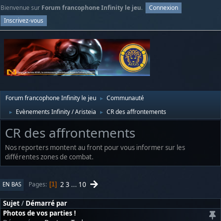
Bienvenue sur
Forum francophone Infinity le jeu
.
Connexion
Inscrivez-vous
Forum francophone Infinity le jeu
Communauté
►
Evènements Infinity / Aristeia
CR des affrontements
►
►
CR des affrontements
Nos reporters montent au front pour vous informer sur les
différentes zones de combat.
2
3
...
10
Pages
EN BAS
1
Sujet
/
Démarré par
Photos de vos parties !