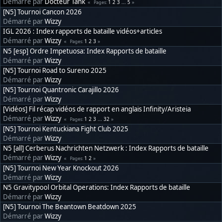
Démarré par
Docteur Tank
1
2
3
...
5
Pages
[N5] Tournoi Cancon 2026
Démarré par
Wizzy
IGL 2026 : Index rapports de bataille vidéos+articles
Démarré par
Wizzy
1
2
3
Pages
N5 [esp] Ordre Impetuosa: Index Rapports de bataille
Démarré par
Wizzy
[N5] Tournoi Road to Sureno 2025
Démarré par
Wizzy
[N5] Tournoi Quantronic Carajillo 2026
Démarré par
Wizzy
[Vidéos] Fil récap vidéos de rapport en anglais Infinity/Aristeia
Démarré par
Wizzy
1
2
3
...
32
Pages
[N5] Tournoi Kentuckiana Fight Club 2025
Démarré par
Wizzy
N5 [all] Cerberus Nachrichten Netzwerk : Index Rapports de bataille
Démarré par
Wizzy
1
2
Pages
[N5] Tournoi New Year Knockout 2026
Démarré par
Wizzy
N5 Gravitypool Orbital Operations: Index Rapports de bataille
Démarré par
Wizzy
[N5] Tournoi The Beantown Beatdown 2025
Démarré par
Wizzy