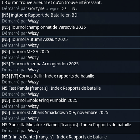
CR qu'on trouve ailleurs et qu'on trouve intéressant.
Démarré par
Gorzyne
1
2
3
...
13
Pages
[N5] ingtoon: Rapport de Bataille en BD
Démarré par
Wizzy
[N5] Tournoi championnat de Varsovie 2025
Démarré par
Wizzy
[N5] Tournoi Autumn Assault 2025
Démarré par
Wizzy
[N5] Tournoi MEGA 2025
Démarré par
Wizzy
[N5] Tournoi Arizona Armageddon 2025
Démarré par
Wizzy
[N5] [VF] Corvus Belli : Index rapports de bataille
Démarré par
Wizzy
N5 Fast Panda [français] : Index Rapports de bataille
Démarré par
Wizzy
[N5] Tournoi Smoldering Pumpkin 2025
Démarré par
Wizzy
[N5] Tournoi St Albans Smackdown XIV, novembre 2025
Démarré par
Wizzy
N5 Guerrilla Miniature Games [français] : Index Rapports de bataille
Démarré par
Wizzy
N5 Infinity Dante [français] : Index Rapports de bataille