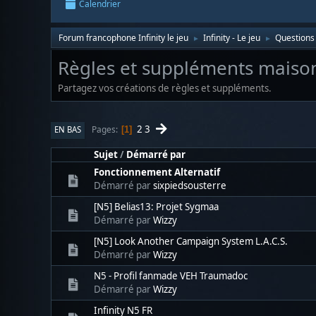
Calendrier
Forum francophone Infinity le jeu
Infinity - Le jeu
Questions 
►
►
Règles et suppléments maiso
Partagez vos créations de règles et suppléments.
2
3
Pages
EN BAS
1
Sujet
/
Démarré par
Fonctionnement Alternatif
Démarré par
sixpiedsousterre
[N5] Belias13: Projet Sygmaa
Démarré par
Wizzy
[N5] Look Another Campaign System L.A.C.S.
Démarré par
Wizzy
N5 - Profil fanmade VEH Traumadoc
Démarré par
Wizzy
Infinity N5 FR