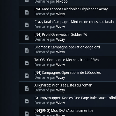
Démarré par
Nikopol
[N4] Mod reboot Caledonian Highlander Army
Démarré par
Wizzy
Crazy Koala Rampage - Mini jeu de chasse au Koala
Démarré par
Wizzy
[N4] Profil Overwatch : Soldier 76
Démarré par
Wizzy
Bromads: Campagne operation edgelord
Démarré par
Wizzy
TALOS - Compagnie Mercenaire de REMs
Démarré par
Wizzy
[N4] Campagnes Operations de LtCuddles
Démarré par
Wizzy
Arighardt: Profils et Listes du roman
Démarré par
Wizzy
Grumpymuppet: Règles One Page Rule sauce Infini
Démarré par
Wizzy
[N4][ENG] Mod SAA (Acontecimento)
Démarré par
Wizzy