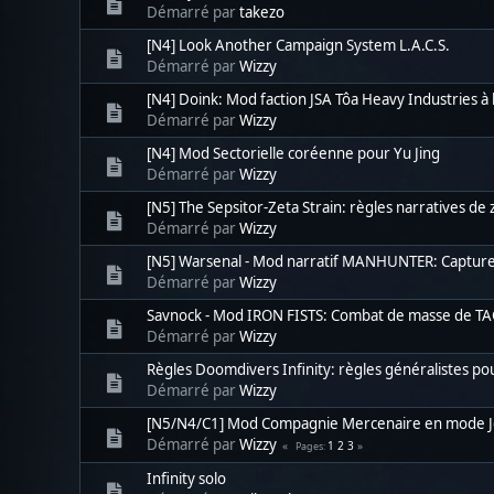
Démarré par
takezo
[N4] Look Another Campaign System L.A.C.S.
Démarré par
Wizzy
[N4] Doink: Mod faction JSA Tôa Heavy Industries à 
Démarré par
Wizzy
[N4] Mod Sectorielle coréenne pour Yu Jing
Démarré par
Wizzy
[N5] The Sepsitor-Zeta Strain: règles narratives de
Démarré par
Wizzy
[N5] Warsenal - Mod narratif MANHUNTER: Capturez 
Démarré par
Wizzy
Savnock - Mod IRON FISTS: Combat de masse de T
Démarré par
Wizzy
Règles Doomdivers Infinity: règles généralistes po
Démarré par
Wizzy
[N5/N4/C1] Mod Compagnie Mercenaire en mode 
Démarré par
Wizzy
1
2
3
Pages
Infinity solo