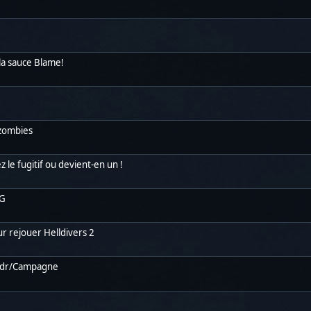
la sauce Blame!
 zombies
le fugitif ou devient-en un !
AG
ur rejouer Helldivers 2
Jdr/Campagne