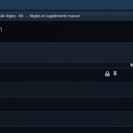
de règles - N5
Règles et suppléments maison
►
n
R