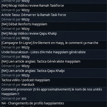
Démarré par
Wizzy
[N4] Récap Vidéos review Ramah Taskforce
Démarré par
Wizzy
Article Tassu: Démarrer la Ramah Task Force
Démarré par
Wizzy
[N4] Débat Renforts Haqqislam
Démarré par
Wizzy
[N4] Récap Vidéos review Qapu Khalqi
Démarré par
Wizzy
[Campagne En Ligne] Enrôlement en Haqq, le comment ça marche
Démarré par
Wizzy
Underbourakssun - Listes d'Armée Haqqislam généraliste
Démarré par
Wizzy
[N4] Lien article anglais: Tactica Généraliste Haqqislam
Démarré par
Wizzy
[N4] Lien article anglais: Tactica Qapu Khalpi
Démarré par
Wizzy
Tactica vidéo / podcast Haqqislam
Démarré par
marduck
Comment prononcer (très approximativement) le nom de nos unités
Haqqislam !!
Démarré par
sco
N4 - Changements de profils haqqislamites