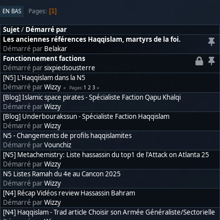
Pages
EN BAS
1
Sujet
/
Démarré par
Les anciennes références Haqqislam, martyrs de la foi.
Démarré par
Belakar
Fonctionnement factions
Démarré par
sixpiedsousterre
[N5] L'Haqqislam dans la N5
Démarré par
Wizzy
1
2
3
Pages
[Blog] Islamic space pirates - Spécialiste Faction Qapu Khalqi
Démarré par
Wizzy
[Blog] Underbourakssun - Spécialiste Faction Haqqislam
Démarré par
Wizzy
N5 - Changements de profils haqqislamites
Démarré par
Vounchiz
[N5] Metachemistry: Liste hassassin du top1 de l'Attack on Atlanta 25
Démarré par
Wizzy
N5 Listes Ramah du 4e au Cancon 2025
Démarré par
Wizzy
[N4] Récap Vidéos review Hassassin Bahram
Démarré par
Wizzy
[N4] Haqqislam - Trad article Choisir son Armée Généraliste/Sectorielle