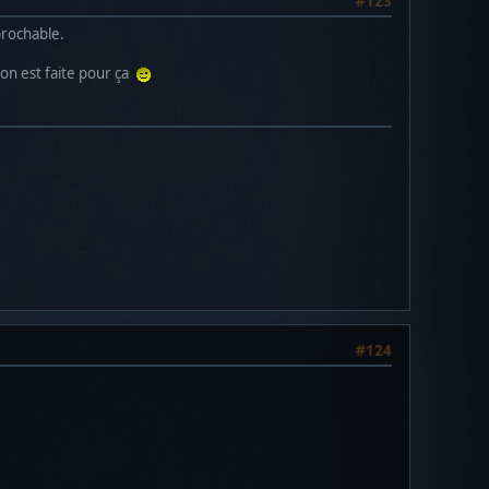
#123
prochable.
tion est faite pour ça
#124