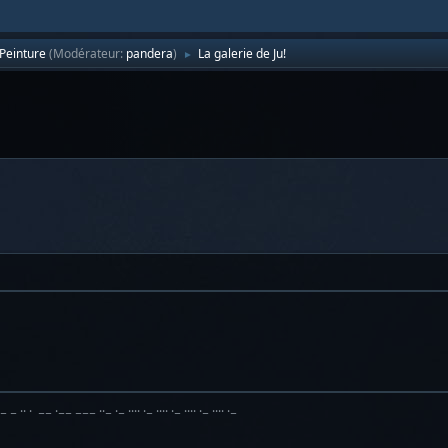
Peinture
(Modérateur:
pandera
)
La galerie de Ju!
►
·− − ·· · −− ·−− −−− ··− ·− ···· ·− ···· ·− ···· ·− ···· ·−