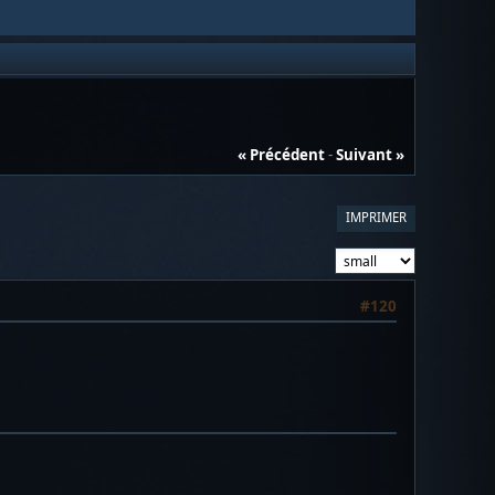
« Précédent
-
Suivant »
IMPRIMER
#120