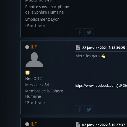
Messages: 19144
Peintre sans smartphone
de la Sphère Humaine
Emplacement: Lyon
IP archivée
JLF
22 Janvier 2021 à 13:39:25
Merci les gars
Néo O-12
Messages: 84
https://www.facebook.com/JLF-S
Membre de la Sphère
Humaine
IP archivée
JLF
02 Janvier 2022 à 10:27:37