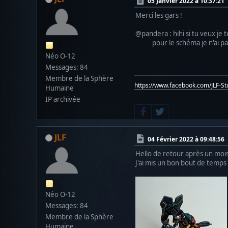
05 Janvier 2022 à 10:37:21
Merci les gars !
@pandera : hihi si tu veux j
pour le schéma je n'ai pas pr
Néo O-12
Messages: 84
Membre de la Sphère
https://www.facebook.com/JLF-S
Humaine
IP archivée
JLF
04 Février 2022 à 09:48:56
Hello de retour après un mois
J'ai mis un bon bout de temps
Néo O-12
Messages: 84
Membre de la Sphère
Humaine