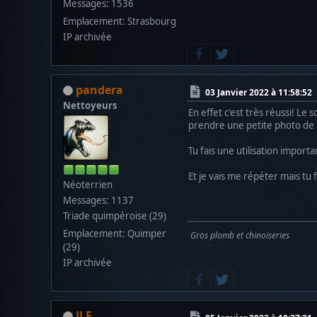
Messages: 1536
Emplacement: Strasbourg
IP archivée
pandera
03 Janvier 2022 à 11:58:52
Nettoyeurs
En effet c'est très réussi! L
prendre une petite photo d
Tu fais une utilisation importa
Et je vais me répéter mais tu
Néoterrien
Messages: 1137
Triade quimpéroise (29)
Emplacement: Quimper
Gros plomb et chinoiseries
(29)
IP archivée
JLF