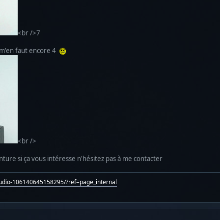
<br />7
l m'en faut encore 4
<br />
nture si ça vous intéresse n'hésitez pas à me contacter
tudio-106140645158295/?ref=page_internal