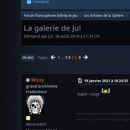
Calendrier
Forum francophone Infinity le jeu
Les Artistes de la Sphère
►
►
La galerie de Ju!
Démarré par JLF, 30 Août 2018 à 21:31:29
1
...
5
6
8
Pages
EN BAS
7
Wizzy
19 Janvier 2021 à 18:24:33
grand archiviste
traducteur
Super rouge
···− ·· ···− · ·−·· ·− ··· ··− ·−−· ·−· · −− 
Néocréator