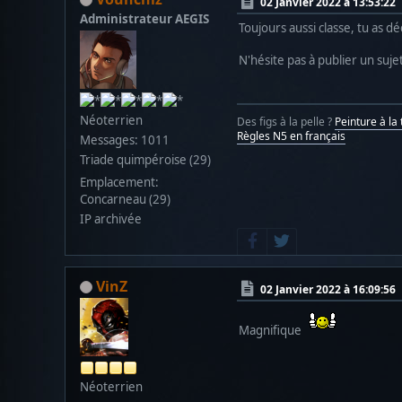
02 Janvier 2022 à 13:53:22
Administrateur AEGIS
Toujours aussi classe, tu as d
N'hésite pas à publier un suje
Néoterrien
Des figs à la pelle ?
Peinture à la t
Règles N5 en français
Messages: 1011
Triade quimpéroise (29)
Emplacement:
Concarneau (29)
IP archivée
VinZ
02 Janvier 2022 à 16:09:56
Magnifique
Néoterrien