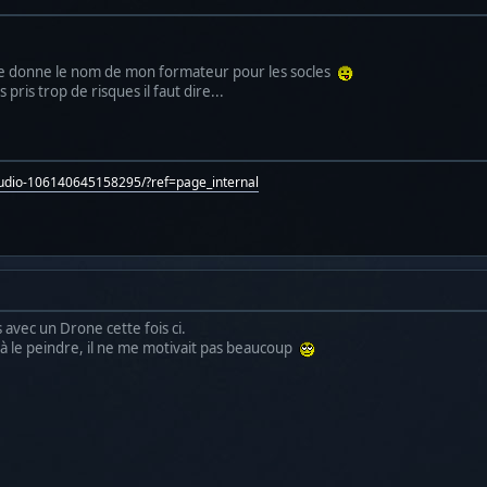
e te donne le nom de mon formateur pour les socles
is trop de risques il faut dire...
tudio-106140645158295/?ref=page_internal
 avec un Drone cette fois ci.
 à le peindre, il ne me motivait pas beaucoup