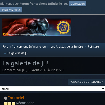
Bienvenue sur
Forum francophone Infinity le jeu
.
Connexion
Inscrivez-vous
Forum francophone Infinity le jeu
Les Artistes de la Sphère
Peinture
►
►
La galerie de Ju!
►
La galerie de Ju!
Démarré par JLF, 30 Août 2018 à 21:31:29
ACTIONS DE L'UTILISATEUR
Imkariel
Néomancien