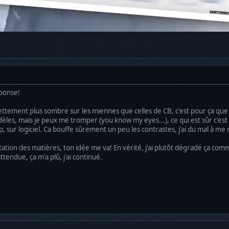
éponse!
ttement plus sombre sur les miennes que celles de CB, c'est pour ça que j
les, mais je peux me tromper (you know my eyes...), ce qui est sûr c'est q
p, sur logiciel. Ca bouffe sûrement un peu les contrastes, j'ai du mal à m
tation des matières, ton idée me va! En vérité, j'ai plutôt dégradé ça com
ttendue, ça m'a plû, j'ai continué.