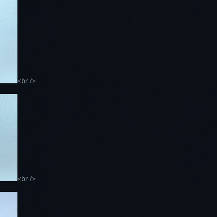
<br />
<br />