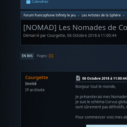
Calendrier
Forum francophone Infinity le jeu
Les Artistes de la Sphère
►
►
[NOMAD] Les Nomades de Co
Démarré par Courgette, 06 Octobre 2018 à 11:00:44
Pages
EN BAS
1
Courgette
06 Octobre 2018 à 11:00:44
Invité
Bonjour tout le monde,
IP archivée
Je présenterais mes Nomades ic
Je suis le schéma Corvus glob
sont sûrement pas définitifs, ma
Pour commencer voici mes al