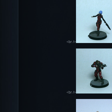
<br />
<br />