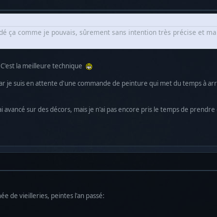
radé ça comme je pouvais, sûrement sans intention très précise et mait
 C'est la meilleure technique
r je suis en attente d'une commande de peinture qui met du temps à arriver
j'ai avancé sur des décors, mais je n'ai pas encore pris le temps de prendr
e de vieilleries, peintes l'an passé: