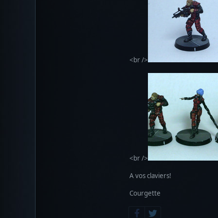
<br />
<br />
A vos claviers!
Courgette