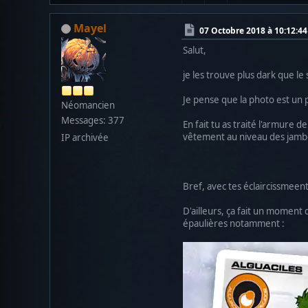
Mayel
07 Octobre 2018 à 10:12:44
Salut,
je les trouve plus dark que l
Je pense que la photo est un
Néomancien
Messages: 377
En fait tu as traité l'armure
vêtement au niveau des jambes
IP archivée
Bref, avec tes éclaircissmeent
D'ailleurs, ça fait un moment 
épaulières notamment :