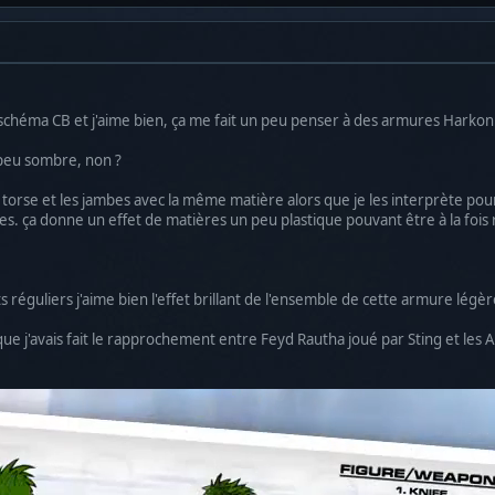
e schéma CB et j'aime bien, ça me fait un peu penser à des armures Harko
 peu sombre, non ?
 de torse et les jambes avec la même matière alors que je les interprète p
. ça donne un effet de matières un peu plastique pouvant être à la fois 
s réguliers j'aime bien l'effet brillant de l'ensemble de cette armure légèr
que j'avais fait le rapprochement entre Feyd Rautha joué par Sting et les Al