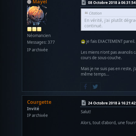
Mayel
08 Octobre 2018 à 06:31:54
Citation
En vérité, j'ai plutôt dég
continué.
Néomancien
je fais EXACTEMENT pareil.
Messages: 377
IP archivée
Les miens n'ont pas avancés ca
cours de sous-couche.
Mais je ne suis pas en reste, 
même temps...
Courgette
24 Octobre 2018 à 16:21:42
Invité
Salut!
IP archivée
Alors, tout d'abord, une fourné