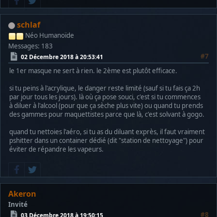
schlaf
Néo Humanoïde
Messages: 183
#7
02 Décembre 2018 à 20:53:41
le 1er masque ne sert à rien. le 2ème est plutôt efficace.
si tu peins à l'acrylique, le danger reste limité (sauf si tu fais ça 2h
par jour tous les jours). là où ça pose souci, c'est si tu commences
à diluer à l'alcool (pour que ça sèche plus vite) ou quand tu prends
des gammes pour maquettistes parce que là, c'est solvant à gogo.
quand tu nettoies l'aéro, si tu as du diluant exprès, il faut vraiment
pshitter dans un container dédié (dit "station de nettoyage") pour
éviter de répandre les vapeurs.
Akeron
Invité
#8
03 Décembre 2018 à 19:50:15