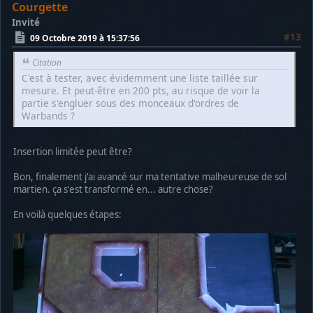
Courgette
Invité
#13
09 Octobre 2019 à 15:37:56
Citation
C'est à tester, avec évidemment une liste taillée sur
mesure. Et peut-être en 200 pts, au risque de voir la
partie s'engluer sous des monceaux d'ordres de
Warbands ?
Insertion limitée peut être?
Bon, finalement j'ai avancé sur ma tentative malheureuse de sol
martien. ça s'est transformé en... autre chose?
En voilà quelques étapes: