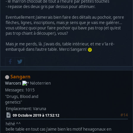
- le marron chocolat de tout à l'heure par petites touches
- repasse des deux gris par dessus pour atténuer.
Eventuellement j'aimerais bien faire des détails au pochoir, genre
flèches, lignes, inscriptions, mais je sens que je vais me galérer...
vous utilisez quoi pour faire pochoir qui bave pas trop (et qu'est
pas trop chiant à découper), vous?
Mais je me perds, là. J'avais dis, table intérieur, et me v'la ré-
embarqué dans l'autre table. Merci Sangarn!
Sangarn
Warcors
Néoterrien
Messages: 1015
"Drugs, Blood and
genetics"
Emplacement: Varuna
#14
09 Octobre 2019 à 17:52:12
héhé ^^
belle table en tout cas j'aime bien les motif hexagonaux en