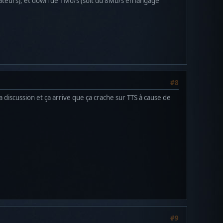
ateurs), et down de 1Mo/s (soit du 8Mb/s en langage
#8
a discussion et ça arrive que ça crache sur TTS à cause de
#9