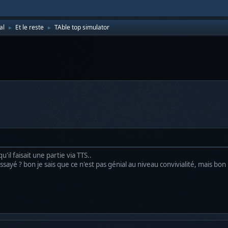
al
Et le reste
TAble top simulator
►
►
u'il faisait une partie via TTS..
sayé ? bon je sais que ce n'est pas génial au niveau convivialité, mais bon .