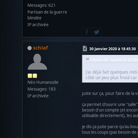
Messages: 621
Partisan de la guerre
blindée
IP archivée
schlaf
30 Janvier 2020 à 18:45:30
Citation de: Ayadan le 30 Ja
J'ai déjà fait quelques in
côté un peu plus froid car
Néo Humanoïde
Messages: 183
juste sur ça, pour faire de la v
IP archivée
ça permet d'ouvrir une "salle" 
besoin d'un compte (et encor
utilisable directement), les 
je dis ça juste parce qu'au bo
tous les coups (pas besoin de 