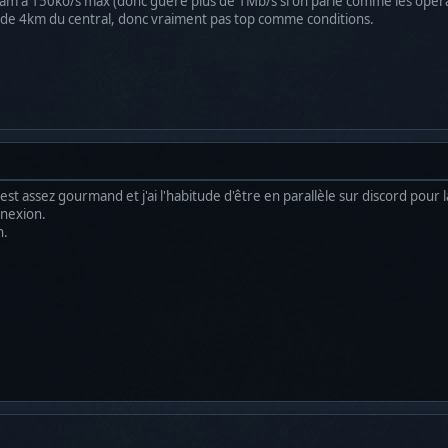
tream à 150ko/s max (donc guère plus de 1Mb/s si on parle comme les opér
 de 4km du central, donc vraiment pas top comme conditions.
t assez gourmand et j'ai l'habitude d'être en parallèle sur discord pour l
nnexion.
n.