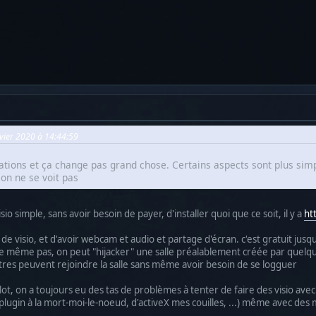
nvier 2020 à 14:44:59
itiations et ça change pas grand chose. Certains aspects sont plus sim
 on ne se voit pas
isio simple, sans avoir besoin de payer, d'installer quoi que ce soit, il y a
ht
de visio, et d'avoir webcam et audio et partage d'écran. c'est gratuit jusqu'à
e même pas, on peut "hijacker" une salle préalablement créée par quelqu
autres peuvent rejoindre la salle sans même avoir besoin de se logguer
ulot, on a toujours eu des tas de problèmes à tenter de faire des visio avec
plugin à la mort-moi-le-noeud, d'activeX mes couilles, ...) même avec des 