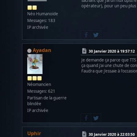
sachant que j'ai un flux ups
opérateur), pour un peu plus
Néo Humanoïde
Messages: 183
IP archivée
Ayadan
30 Janvier 2020 à 19:57:12
Je demande ça parce que TTS es
ça quand j'ai une chute de co
Faudra que j'essaie à l'occasio
Néomancien
Messages: 621
Partisan de la guerre
blindée
IP archivée
Uphir
30 Janvier 2020 à 22:03:50