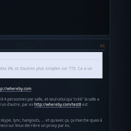
#5
ples IRL et d'autres plus simples sur TTS. Ca a un
tp://whereby.com
 4 personnes par salle, et seul celui qui "créé" la salle a
'un d'autre, par ex
http://whereby.com/test8
est
 skype, lync, hangouts, ... et qu'avec ça, ça marche quasi à
mecs sur linux derrière un proxy par ex.