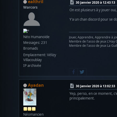
ealthril
30 Janvier 2020 à 12:43:13
Warcors
On est plusieurs à y jouer oui, 
Y'a un chan discord pour se d
Néo Humanoïde
Jouer, Apprendre, Apprendre à jo
Membre de l'asso de jeux L'Hay C
Messages: 231
Membre de l'asso de jeux La Guil
Bromads
Emplacement: Vélizy
Villacoublay
IP archivée
Ayadan
30 Janvier 2020 à 13:02:33
Yep, perso, en ce moment, c'es
principalement.
Néomancien