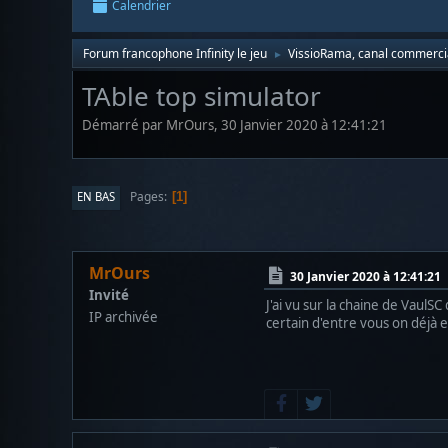
Calendrier
Forum francophone Infinity le jeu
VissioRama, canal commerci
►
TAble top simulator
Démarré par MrOurs, 30 Janvier 2020 à 12:41:21
Pages
EN BAS
1
MrOurs
30 Janvier 2020 à 12:41:21
Invité
J'ai vu sur la chaine de VaulSC q
IP archivée
certain d'entre vous on déjà es