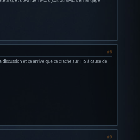
ateurs), et down de 1Mo/s (soit du 8Mb/s en langage
#8
a discussion et ça arrive que ça crache sur TTS à cause de
#9