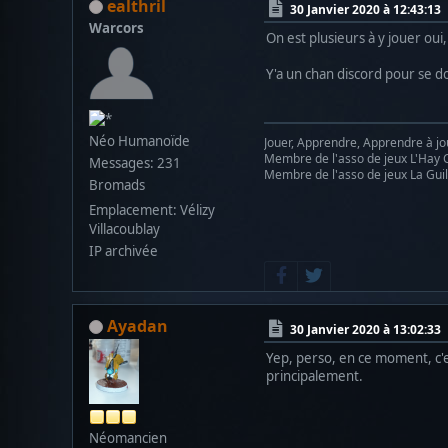
ealthril
30 Janvier 2020 à 12:43:13
Warcors
On est plusieurs à y jouer oui, 
Y'a un chan discord pour se d
Néo Humanoïde
Jouer, Apprendre, Apprendre à jo
Membre de l'asso de jeux L'Hay C
Messages: 231
Membre de l'asso de jeux La Guil
Bromads
Emplacement: Vélizy
Villacoublay
IP archivée
Ayadan
30 Janvier 2020 à 13:02:33
Yep, perso, en ce moment, c'es
principalement.
Néomancien