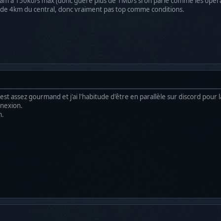
tream à 150ko/s max (donc guère plus de 1Mb/s si on parle comme les opér
 de 4km du central, donc vraiment pas top comme conditions.
t assez gourmand et j'ai l'habitude d'être en parallèle sur discord pour l
nnexion.
n.