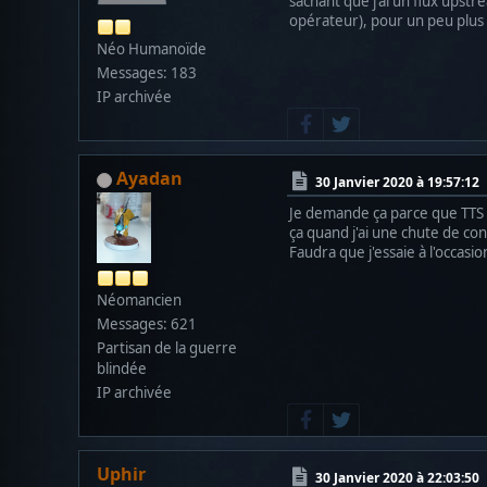
sachant que j'ai un flux ups
opérateur), pour un peu plus
Néo Humanoïde
Messages: 183
IP archivée
Ayadan
30 Janvier 2020 à 19:57:12
Je demande ça parce que TTS es
ça quand j'ai une chute de co
Faudra que j'essaie à l'occasio
Néomancien
Messages: 621
Partisan de la guerre
blindée
IP archivée
Uphir
30 Janvier 2020 à 22:03:50