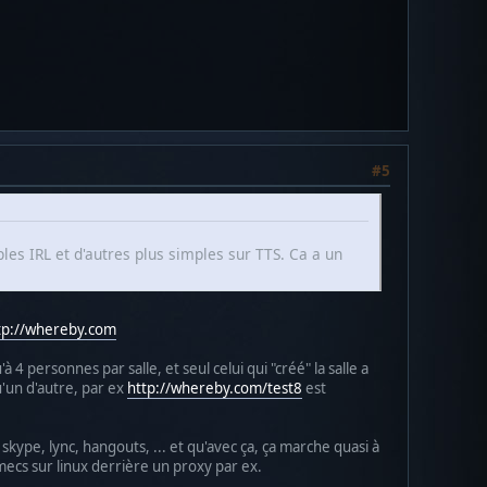
#5
ples IRL et d'autres plus simples sur TTS. Ca a un
tp://whereby.com
 4 personnes par salle, et seul celui qui "créé" la salle a
'un d'autre, par ex
http://whereby.com/test8
est
 skype, lync, hangouts, ... et qu'avec ça, ça marche quasi à
mecs sur linux derrière un proxy par ex.