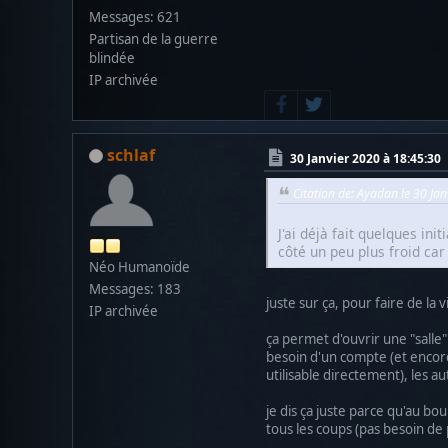
Messages: 621
Partisan de la guerre
blindée
IP archivée
schlaf
30 Janvier 2020 à 18:45:30
Citation de: Ayadan le 30 Ja
J'ai déjà fait quelques in
côté un peu plus froid car
Néo Humanoïde
Messages: 183
juste sur ça, pour faire de la v
IP archivée
ça permet d'ouvrir une "salle" 
besoin d'un compte (et encor
utilisable directement), les 
je dis ça juste parce qu'au bo
tous les coups (pas besoin de 