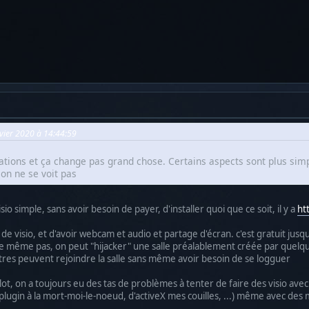
nvier 2020 à 14:44:59
itiations et ça change pas grand chose. Certains aspects sont plus sim
 on ne se voit pas
isio simple, sans avoir besoin de payer, d'installer quoi que ce soit, il y a
ht
de visio, et d'avoir webcam et audio et partage d'écran. c'est gratuit jusqu'à
e même pas, on peut "hijacker" une salle préalablement créée par quelqu
autres peuvent rejoindre la salle sans même avoir besoin de se logguer
ulot, on a toujours eu des tas de problèmes à tenter de faire des visio avec
plugin à la mort-moi-le-noeud, d'activeX mes couilles, ...) même avec des 