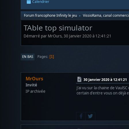
Calendrier
Forum francophone Infinity le jeu
VissioRama, canal commerci
►
TAble top simulator
Démarré par MrOurs, 30 Janvier 2020 à 12:41:21
Pages
EN BAS
1
MrOurs
30 Janvier 2020 à 12:41:21
Invité
J'ai vu sur la chaine de VaulSC q
IP archivée
certain d'entre vous on déjà es