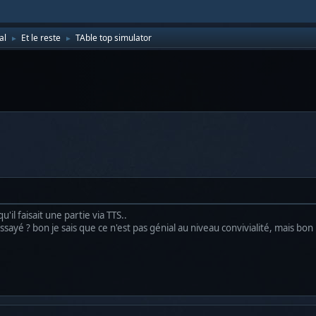
al
Et le reste
TAble top simulator
►
►
u'il faisait une partie via TTS..
sayé ? bon je sais que ce n'est pas génial au niveau convivialité, mais bon .