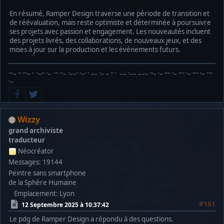
En résumé, Ramper Design traverse une période de transition et
de réévaluation, mais reste optimiste et déterminée à poursuivre
ses projets avec passion et engagement. Les nouveautés incluent
des projets livrés, des collaborations, de nouveaux jeux, et des
mises à jour sur la production et les événements futurs.
···− ·· ···− · ·−·· ·− ··· ··− ·−−· ·−· · −− ·− − ·· · −− ·−− −−− ··− ·− ···· ·− ···· ·− ···· ·− ····
·−
Wizzy
grand archiviste
traducteur
Néocréator
Messages: 19144
Peintre sans smartphone
de la Sphère Humaine
Emplacement: Lyon
#161
12 Septembre 2025 à 10:37:42
Le pdg de Ramper Design a répondu à des questions.