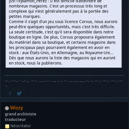
[09:19]Ramon_Perez : Il est difficile d'atteindre de
nombreux magasins. C'est un processus très long et
complexe qui n'est généralement pas à la portée des
petites marques.
Comme il s'agit d'un jeu sous licence Corvus, nous aurons
peut-être quelques opportunités, mais c'est très difficile.
La seule certitude, c'est qu'il sera disponible dans notre
boutique en ligne. De plus, Corvus proposera également
du matériel dans sa boutique, et certains magasins dans
les principaux pays pourraient également en avoir en
stock : aux États-Unis, en Allemagne, au Royaume-Uni...
Dès que nous aurons la liste des magasins qui en auront
en stock, nous la publierons.
···− ·· ···− · ·−·· ·− ··· ··− ·−−· ·−· · −− ·− − ·· · −− ·−− −−− ··− ·− ···· ·− ···· ·− ···· ·− ····
·−
Wizzy
grand archiviste
traducteur
Néocréator