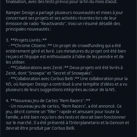
finalisation, avec des tests prévus pour la fin du mois d'août.
Ramper Design a partagé plusieurs nouveautés et mises à jour
concernant ses projets et ses activités récentes lors de leur
émission de radio "Reactivando". Voici un résumé détaillé des
principales nouveautés :
3. **Projets Livrés :**
- **Chrome Citizens :** Un projet de crowdfunding qui a été
entièrement géré et livré. Les miniatures du projet ont été bien
reçues et l'équipe est enthousiaste à l'idée de les peindre et de
les utiliser.
- **Collaborations avec Zenit :** Deux projets ont été livrés à
Zenit, dont "Snowpix" et "Secret of Snowpaks".
- **Collaboration avec Corbus Belli :** Une collaboration pour la
N5, où Ramper Design a contribué à une tempête d'idées et a vu
plusieurs de leurs suggestions intégrées au cœur de la N5.
4. **Nouveau Jeu de Cartes "Rem Racers" :**
- Un nouveau jeu de cartes, "Rem Racers", a été annoncé. Ce
jeu, décrit comme un "filler" rapide et amusant pour toute la
famille, a été bien reçu lors des tests et devrait bien fonctionner
sur le marché. Il a été présenté à l'Interplanetario et la Gencon et
devrait être produit par Corbus Belli.