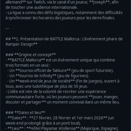
allemand** sur Twitch, via le canal d'un joueur, **Joseph**, afin
de toucher une audience internationale.
- La ligue a connu des défis logistiques, notamment des difficultés
à synchroniser les horaires des joueurs pour les demi-finales.
---
## **2. Présentation de BATTLE Mallorca : L'événement phare de
Ramper Design**
### **Origine et concept**
- **BATTLE Mallorca** est un événement unique qui combine
trois formats en un seul :
- Un **tournoi officiel de Takkure** (jeu de sport futuriste).
- Un **tournoi de Infinity** (jeu de figurines).
- Un **week-end de jeux de société** (Fin de Juegos), ouvert à
tous, avec une ludothèque de plus de 50 jeux.
- L'idée est née de la volonté de recréer une expérience
communautaire forte, où les joueurs peuvent **jouer, manger,
discuter et partager** un moment convivial dans un même lieu.
### **Dates et lieu**
- **Dates** : **27 février, 28 février et 1er mars 2026** (un
week-end prolongé grâce à un pont local).
- **Lieu** : **Hôtel Playamar Atollensa** (Majorque, Espagne),