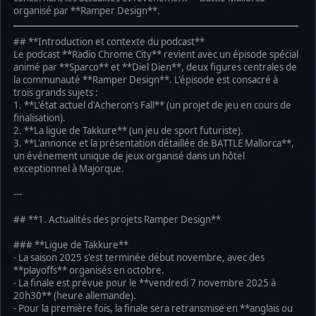
organisé par **Ramper Design**.
## **Introduction et contexte du podcast**
Le podcast **Radio Chrome City** revient avec un épisode spécial
animé par **Sparco** et **Diel Dien**, deux figures centrales de
la communauté **Ramper Design**. L'épisode est consacré à
trois grands sujets :
1. **L'état actuel d'Acheron's Fall** (un projet de jeu en cours de
finalisation).
2. **La ligue de Takkure** (un jeu de sport futuriste).
3. **L'annonce et la présentation détaillée de BATTLE Mallorca**,
un événement unique de jeux organisé dans un hôtel
exceptionnel à Majorque.
---
## **1. Actualités des projets Ramper Design**
### **Ligue de Takkure**
- La saison 2025 s'est terminée début novembre, avec des
**playoffs** organisés en octobre.
- La finale est prévue pour le **vendredi 7 novembre 2025 à
20h30** (heure allemande).
- Pour la première fois, la finale sera retransmise en **anglais ou