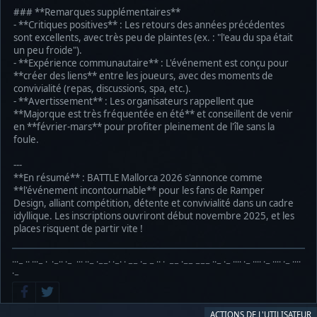
### **Remarques supplémentaires**
- **Critiques positives** : Les retours des années précédentes
sont excellents, avec très peu de plaintes (ex. : "l'eau du spa était
un peu froide").
- **Expérience communautaire** : L'événement est conçu pour
**créer des liens** entre les joueurs, avec des moments de
convivialité (repas, discussions, spa, etc.).
- **Avertissement** : Les organisateurs rappellent que
**Majorque est très fréquentée en été** et conseillent de venir
en **février-mars** pour profiter pleinement de l'île sans la
foule.
---
**En résumé** : BATTLE Mallorca 2026 s'annonce comme
**l'événement incontournable** pour les fans de Ramper
Design, alliant compétition, détente et convivialité dans un cadre
idyllique. Les inscriptions ouvriront début novembre 2025, et les
places risquent de partir vite !
···− ·· ···− · ·−·· ·− ··· ··− ·−−· ·−· · −− ·− − ·· · −− ·−− −−− ··− ·− ···· ·− ···· ·− ···· ·− ····
·−
ACTIONS DE L'UTILISATEUR