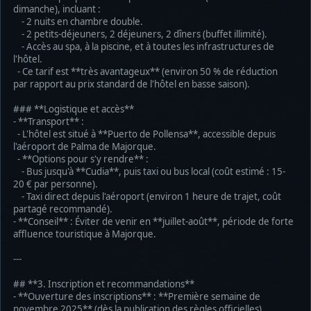
dimanche), incluant :
- 2 nuits en chambre double.
- 2 petits-déjeuners, 2 déjeuners, 2 dîners (buffet illimité).
- Accès au spa, à la piscine, et à toutes les infrastructures de
l'hôtel.
- Ce tarif est **très avantageux** (environ 50 % de réduction
par rapport au prix standard de l'hôtel en basse saison).
### **Logistique et accès**
- **Transport** :
- L'hôtel est situé à **Puerto de Pollensa**, accessible depuis
l'aéroport de Palma de Majorque.
- **Options pour s'y rendre** :
- Bus jusqu'à **Cudia**, puis taxi ou bus local (coût estimé : 15-
20 € par personne).
- Taxi direct depuis l'aéroport (environ 1 heure de trajet, coût
partagé recommandé).
- **Conseil** : Éviter de venir en **juillet-août**, période de forte
affluence touristique à Majorque.
---
## **3. Inscription et recommandations**
- **Ouverture des inscriptions** : **Première semaine de
novembre 2025** (dès la publication des règles officielles).