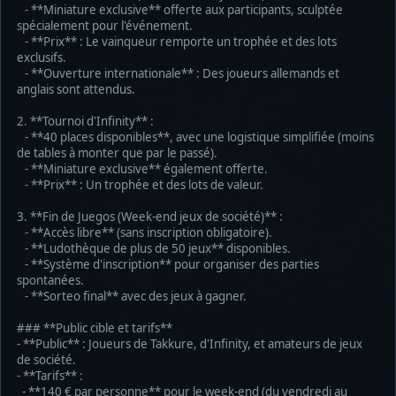
- **Miniature exclusive** offerte aux participants, sculptée
spécialement pour l'événement.
- **Prix** : Le vainqueur remporte un trophée et des lots
exclusifs.
- **Ouverture internationale** : Des joueurs allemands et
anglais sont attendus.
2. **Tournoi d'Infinity** :
- **40 places disponibles**, avec une logistique simplifiée (moins
de tables à monter que par le passé).
- **Miniature exclusive** également offerte.
- **Prix** : Un trophée et des lots de valeur.
3. **Fin de Juegos (Week-end jeux de société)** :
- **Accès libre** (sans inscription obligatoire).
- **Ludothèque de plus de 50 jeux** disponibles.
- **Système d'inscription** pour organiser des parties
spontanées.
- **Sorteo final** avec des jeux à gagner.
### **Public cible et tarifs**
- **Public** : Joueurs de Takkure, d'Infinity, et amateurs de jeux
de société.
- **Tarifs** :
- **140 € par personne** pour le week-end (du vendredi au