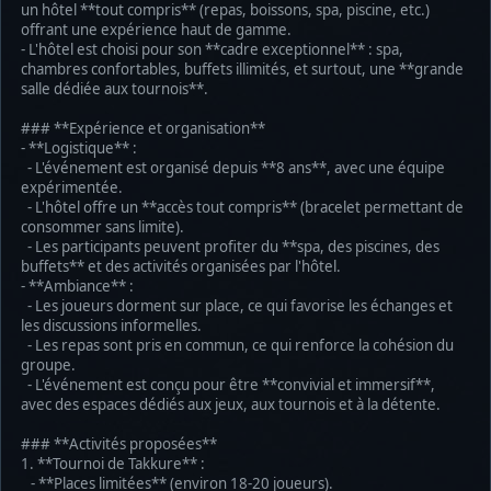
un hôtel **tout compris** (repas, boissons, spa, piscine, etc.)
offrant une expérience haut de gamme.
- L'hôtel est choisi pour son **cadre exceptionnel** : spa,
chambres confortables, buffets illimités, et surtout, une **grande
salle dédiée aux tournois**.
### **Expérience et organisation**
- **Logistique** :
- L'événement est organisé depuis **8 ans**, avec une équipe
expérimentée.
- L'hôtel offre un **accès tout compris** (bracelet permettant de
consommer sans limite).
- Les participants peuvent profiter du **spa, des piscines, des
buffets** et des activités organisées par l'hôtel.
- **Ambiance** :
- Les joueurs dorment sur place, ce qui favorise les échanges et
les discussions informelles.
- Les repas sont pris en commun, ce qui renforce la cohésion du
groupe.
- L'événement est conçu pour être **convivial et immersif**,
avec des espaces dédiés aux jeux, aux tournois et à la détente.
### **Activités proposées**
1. **Tournoi de Takkure** :
- **Places limitées** (environ 18-20 joueurs).