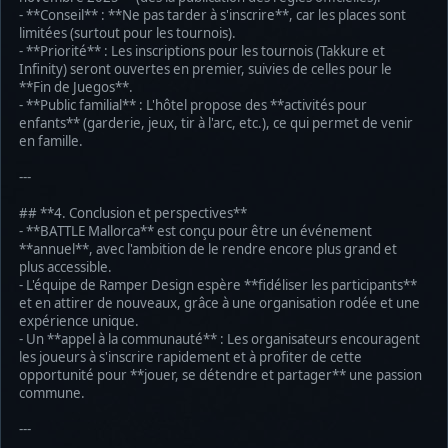
- **Conseil** : **Ne pas tarder à s'inscrire**, car les places sont
limitées (surtout pour les tournois).
- **Priorité** : Les inscriptions pour les tournois (Takkure et
Infinity) seront ouvertes en premier, suivies de celles pour le
**Fin de Juegos**.
- **Public familial** : L'hôtel propose des **activités pour
enfants** (garderie, jeux, tir à l'arc, etc.), ce qui permet de venir
en famille.
---
## **4. Conclusion et perspectives**
- **BATTLE Mallorca** est conçu pour être un événement
**annuel**, avec l'ambition de le rendre encore plus grand et
plus accessible.
- L'équipe de Ramper Design espère **fidéliser les participants**
et en attirer de nouveaux, grâce à une organisation rodée et une
expérience unique.
- Un **appel à la communauté** : Les organisateurs encouragent
les joueurs à s'inscrire rapidement et à profiter de cette
opportunité pour **jouer, se détendre et partager** une passion
commune.
---