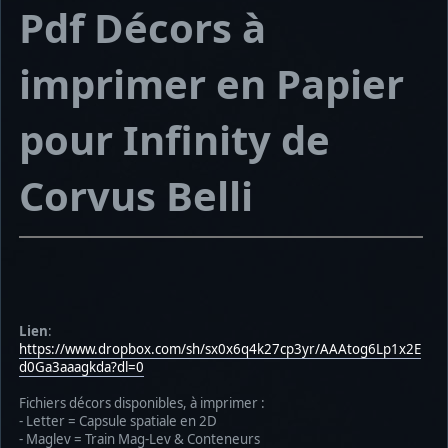
Pdf Décors à
imprimer en Papier
pour Infinity de
Corvus Belli
Lien
:
https://www.dropbox.com/sh/sx0x6q4k27cp3yr/AAAtog6Lp1x2E
d0Ga3aaagkda?dl=0
Fichiers décors disponibles, à imprimer :
- Letter = Capsule spatiale en 2D
- Maglev = Train Mag-Lev & Conteneurs