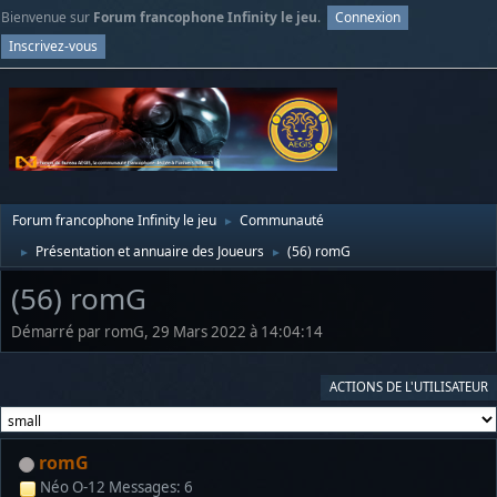
Bienvenue sur
Forum francophone Infinity le jeu
.
Connexion
Inscrivez-vous
Forum francophone Infinity le jeu
Communauté
►
Présentation et annuaire des Joueurs
(56) romG
►
►
(56) romG
Démarré par romG, 29 Mars 2022 à 14:04:14
ACTIONS DE L'UTILISATEUR
romG
Néo O-12
Messages: 6