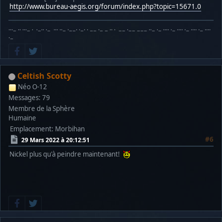
http://www.bureau-aegis.org/forum/index.php?topic=15671.0
···− ·· ···− · ·−·· ·− ··· ··− ·−−· ·−· · −− ·− − ·· · −− ·−− −−− ··− ·− ···· ·− ···· ·− ···· ·− ····
·−
Celtish Scotty
Néo O-12
Messages: 79
Membre de la Sphère
Humaine
Emplacement: Morbihan
#6
29 Mars 2022 à 20:12:51
Nickel plus qu'à peindre maintenant!