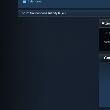
Calendrier
Forum francophone Infinity le jeu
Atten
Le 
Veui
Co