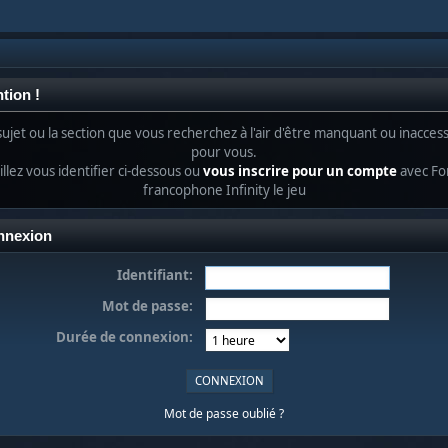
tion !
sujet ou la section que vous recherchez à l'air d'être manquant ou inaccess
pour vous.
llez vous identifier ci-dessous ou
vous inscrire pour un compte
avec F
francophone Infinity le jeu
nnexion
Identifiant:
Mot de passe:
Durée de connexion:
Mot de passe oublié ?