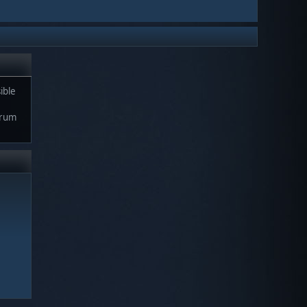
ible
orum