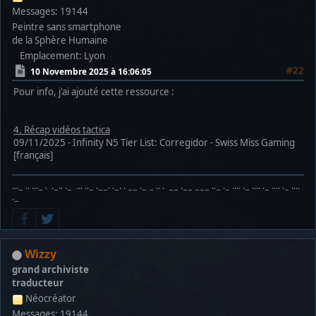
Messages: 19144
Peintre sans smartphone
de la Sphère Humaine
Emplacement: Lyon
#22
10 Novembre 2025 à 16:06:05
Pour info, j'ai ajouté cette ressource :
4. Récap vidéos tactica
09/11/2025 - Infinity N5 Tier List: Corregidor - Swiss Miss Gaming
[français]
···− ·· ···− · ·−·· ·− ··· ··− ·−−· ·−· · −− ·− − ·· · −− ·−− −−− ··− ·− ···· ·− ···· ·− ···· ·− ····
·−
Wizzy
grand archiviste
traducteur
Néocréator
Messages: 19144