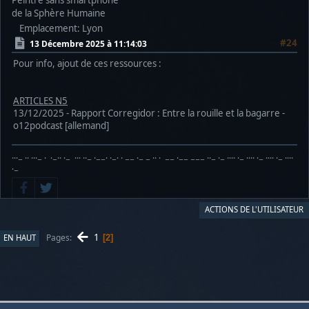
Peintre sans smartphone
de la Sphère Humaine
Emplacement: Lyon
#24
13 Décembre 2025 à 11:14:03
Pour info, ajout de ces ressources :
ARTICLES N5
13/12/2025 - Rapport Corregidor : Entre la rouille et la bagarre -
o12podcast [allemand]
···− ·· ···− · ·−·· ·− ··· ··− ·−−· ·−· · −− ·− − ·· · −− ·−− −−− ··− ·− ···· ·− ···· ·− ···· ·− ····
·−
ACTIONS DE L'UTILISATEUR
1
Pages
EN HAUT
2