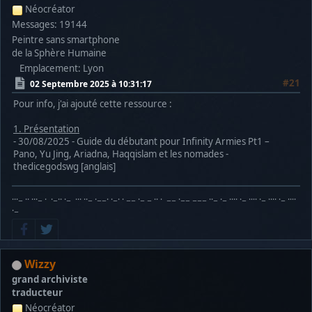
Néocréator
Messages: 19144
Peintre sans smartphone
de la Sphère Humaine
Emplacement: Lyon
#21
02 Septembre 2025 à 10:31:17
Pour info, j'ai ajouté cette ressource :
1. Présentation
- 30/08/2025 - Guide du débutant pour Infinity Armies Pt1 –
Pano, Yu Jing, Ariadna, Haqqislam et les nomades -
thedicegodswg [anglais]
···− ·· ···− · ·−·· ·− ··· ··− ·−−· ·−· · −− ·− − ·· · −− ·−− −−− ··− ·− ···· ·− ···· ·− ···· ·− ····
·−
Wizzy
grand archiviste
traducteur
Néocréator