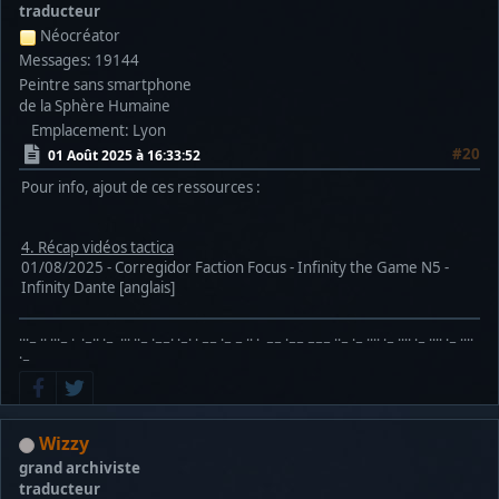
traducteur
Néocréator
Messages: 19144
Peintre sans smartphone
de la Sphère Humaine
Emplacement: Lyon
#20
01 Août 2025 à 16:33:52
Pour info, ajout de ces ressources :
4. Récap vidéos tactica
01/08/2025 - Corregidor Faction Focus - Infinity the Game N5 -
Infinity Dante [anglais]
···− ·· ···− · ·−·· ·− ··· ··− ·−−· ·−· · −− ·− − ·· · −− ·−− −−− ··− ·− ···· ·− ···· ·− ···· ·− ····
·−
Wizzy
grand archiviste
traducteur