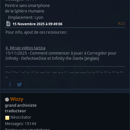
Peintre sans smartphone
de la Sphère Humaine
Emplacement: Lyon
#23
15 Novembre 2025 à 09:49:06
Pour info, ajout de ces ressources :
4. Récap vidéos tactica
15/11/2025 - Comment commencer à jouer à Corregidor pour
Infinity - DefectiveDice et Infinity the Dante [anglais]
···− ·· ···− · ·−·· ·− ··· ··− ·−−· ·−· · −− ·− − ·· · −− ·−− −−− ··− ·− ···· ·− ···· ·− ···· ·− ····
·−
Wizzy
grand archiviste
traducteur
Néocréator
Messages: 19144