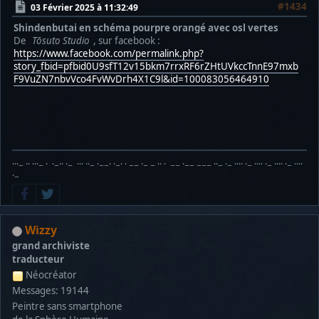
#1434
03 Février 2025 à 11:32:49
Shindenbutai en schéma pourpre orangé avec osl vertes
De
Tōsuto Studio
, sur facebook :
https://www.facebook.com/permalink.php?
story_fbid=pfbid0U9sfT12v15bkm7rrxRF6rZHtUVkccTnnE97mxb
F9VuZN7nbvVco4FvWvDrh4X1C9l&id=100083056464910
···− ·· ···− · ·−·· ·− ··· ··− ·−−· ·−· · −− ·− − ·· · −− ·−− −−− ··− ·− ···· ·− ···· ·− ···· ·− ····
·−
Wizzy
grand archiviste
traducteur
Néocréator
Messages: 19144
Peintre sans smartphone