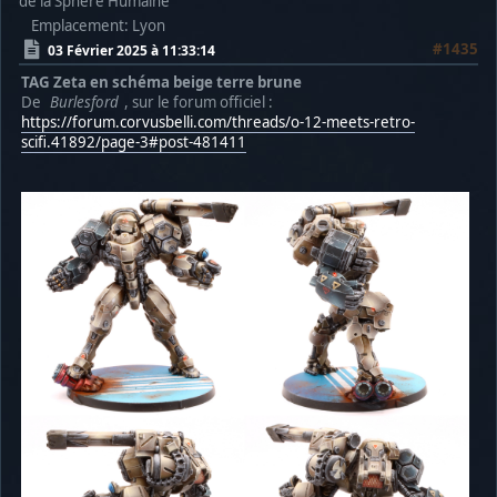
de la Sphère Humaine
Emplacement: Lyon
#1435
03 Février 2025 à 11:33:14
TAG Zeta en schéma beige terre brune
De
Burlesford
, sur le forum officiel :
https://forum.corvusbelli.com/threads/o-12-meets-retro-
scifi.41892/page-3#post-481411