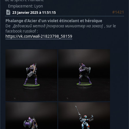
Emplacement: Lyon
#1421
23 Janvier 2025 à 11:51:15
Phalange d'Acier d'un violet étincelant et héroïque
De
Дедовский метод [покраска миниатюр на заказ]
, sur le
facebook russkof :
https://vk.com/wall-21823798_58159