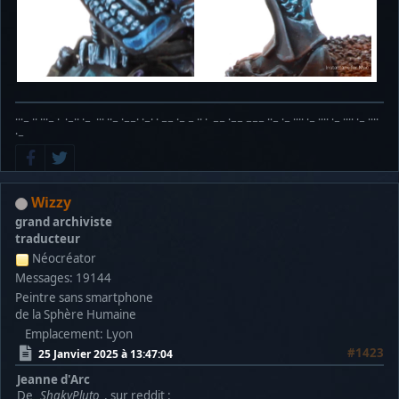
···− ·· ···− · ·−·· ·− ··· ··− ·−−· ·−· · −− ·− − ·· · −− ·−− −−− ··− ·− ···· ·− ···· ·− ···· ·− ····
·−
Wizzy
grand archiviste
traducteur
Néocréator
Messages: 19144
Peintre sans smartphone
de la Sphère Humaine
Emplacement: Lyon
#1423
25 Janvier 2025 à 13:47:04
Jeanne d'Arc
De
ShakyPluto
, sur reddit :