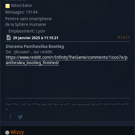
Néocréator
Messages: 19144
Peintre sans smartphone
de la Sphère Humaine
Emplacement: Lyon
#1427
29 Janvier 2025 à 11:15:21
Diorama Panthesilea Bootleg
De
rjbouwer
, sur reddit:
https://www.reddit.com/r/InfinityTheGame/comments/1icoo7e/p
anthesilea_bootleg_finished/
···− ·· ···− · ·−·· ·− ··· ··− ·−−· ·−· · −− ·− − ·· · −− ·−− −−− ··− ·− ···· ·− ···· ·− ···· ·− ····
·−
Wizzy