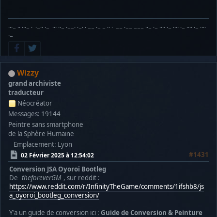
···− ·· ···− · ·−·· ·− ··· ··− ·−−· ·−· · −− ·− − ·· · −− ·−− −−− ··− ·− ···· ·− ···· ·− ···· ·− ····
·−
Wizzy
grand archiviste
traducteur
Néocréator
Messages: 19144
Peintre sans smartphone
de la Sphère Humaine
Emplacement: Lyon
#1431
02 Février 2025 à 12:54:02
Conversion JSA Oyoroi Bootleg
De
theforeverGM
, sur reddit :
https://www.reddit.com/r/InfinityTheGame/comments/1ifshb8/js
a_oyoroi_bootleg_conversion/
Y'a un guide de conversion ici :
Guide de Conversion & Peinture