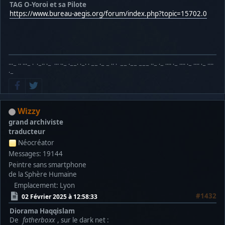
TAG O-Yoroi et sa Pilote
https://www.bureau-aegis.org/forum/index.php?topic=15702.0
···− ·· ···− · ·−·· ·− ··· ··− ·−−· ·−· · −− ·− − ·· · −− ·−− −−− ··− ·− ···· ·− ···· ·− ···· ·− ····
·−
Wizzy
grand archiviste
traducteur
Néocréator
Messages: 19144
Peintre sans smartphone
de la Sphère Humaine
Emplacement: Lyon
#1432
02 Février 2025 à 12:58:33
Diorama Haqqislam
De
fatherboxx
, sur le dark net :