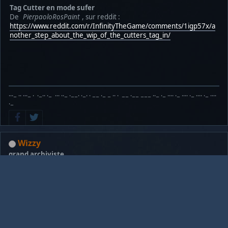
Tag Cutter en mode sufer
De
PierpaoloRosPaint
, sur reddit :
https://www.reddit.com/r/InfinityTheGame/comments/1igp57x/a
nother_step_about_the_wip_of_the_cutters_tag_in/
···− ·· ···− · ·−·· ·− ··· ··− ·−−· ·−· · −− ·− − ·· · −− ·−− −−− ··− ·− ···· ·− ···· ·− ···· ·− ····
·−
Wizzy
grand archiviste
traducteur
Néocréator
Messages: 19144
Peintre sans smartphone
de la Sphère Humaine
Emplacement: Lyon