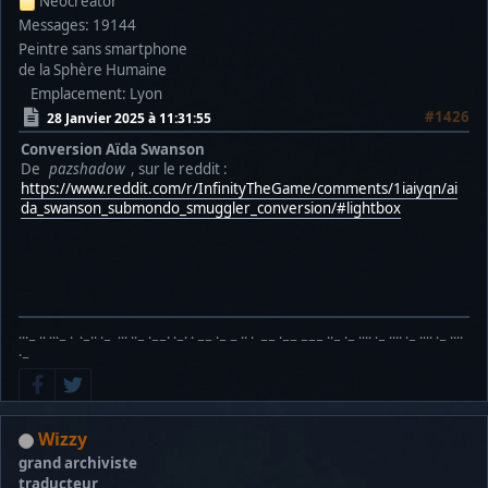
Néocréator
Messages: 19144
Peintre sans smartphone
de la Sphère Humaine
Emplacement: Lyon
#1426
28 Janvier 2025 à 11:31:55
Conversion Aïda Swanson
De
pazshadow
, sur le reddit :
https://www.reddit.com/r/InfinityTheGame/comments/1iaiyqn/ai
da_swanson_submondo_smuggler_conversion/#lightbox
···− ·· ···− · ·−·· ·− ··· ··− ·−−· ·−· · −− ·− − ·· · −− ·−− −−− ··− ·− ···· ·− ···· ·− ···· ·− ····
·−
Wizzy
grand archiviste
traducteur