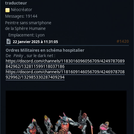
traducteur
Néocréator
Messages: 19144
Peintre sans smartphone
de la Sphère Humaine
Emplacement: Lyon
#1420
22 Janvier 2025 à 11:31:05
Ordres Militaires en schéma hospitalier
De
Pinky
, sur le dark net :
https://discord.com/channels/1183016096056709/4249787089
842962/132811599118037186
https://discord.com/channels/1181609146056709/4246978708
929962/132985330287409294