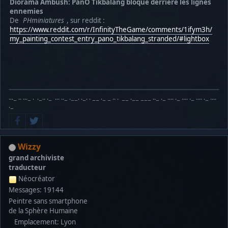
Diorama Ambush: PanO Tikbalang bloqué derrière les lignes
ennemies
De
PHminiatures
, sur reddit :
https://www.reddit.com/r/InfinityTheGame/comments/1ifym3h/
my_painting_contest_entry_pano_tikbalang_stranded/#lightbox
···− ·· ···− · ·−·· ·− ··· ··− ·−−· ·−· · −− ·− − ·· · −− ·−− −−− ··− ·− ···· ·− ···· ·− ···· ·− ····
·−
Wizzy
grand archiviste
traducteur
Néocréator
Messages: 19144
Peintre sans smartphone
de la Sphère Humaine
Emplacement: Lyon