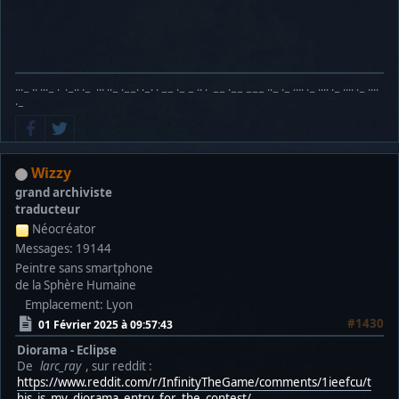
···− ·· ···− · ·−·· ·− ··· ··− ·−−· ·−· · −− ·− − ·· · −− ·−− −−− ··− ·− ···· ·− ···· ·− ···· ·− ····
·−
Wizzy
grand archiviste
traducteur
Néocréator
Messages: 19144
Peintre sans smartphone
de la Sphère Humaine
Emplacement: Lyon
#1430
01 Février 2025 à 09:57:43
Diorama - Eclipse
De
larc_ray
, sur reddit :
https://www.reddit.com/r/InfinityTheGame/comments/1ieefcu/t
his_is_my_diorama_entry_for_the_contest/