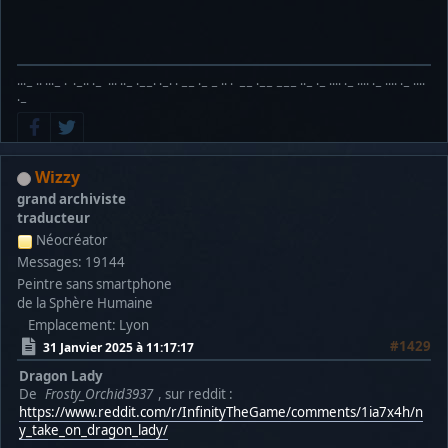
···− ·· ···− · ·−·· ·− ··· ··− ·−−· ·−· · −− ·− − ·· · −− ·−− −−− ··− ·− ···· ·− ···· ·− ···· ·− ····
·−
Wizzy
grand archiviste
traducteur
Néocréator
Messages: 19144
Peintre sans smartphone
de la Sphère Humaine
Emplacement: Lyon
#1429
31 Janvier 2025 à 11:17:17
Dragon Lady
De
Frosty_Orchid3937
, sur reddit :
https://www.reddit.com/r/InfinityTheGame/comments/1ia7x4h/n
y_take_on_dragon_lady/