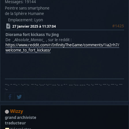
Messages: 19144
Peintre sans smartphone
de la Sphère Humaine
Emplacement: Lyon
#1425
27 Janvier 2025 à 11:37:04
Diorama fort kickass Yu Jing
De
_Absolute_Maniac_
, sur le reddit :
https://www.reddit.com/r/InfinityTheGame/comments/1ia2rh7/
welcome_to_fort_kickass/
···− ·· ···− · ·−·· ·− ··· ··− ·−−· ·−· · −− ·− − ·· · −− ·−− −−− ··− ·− ···· ·− ···· ·− ···· ·− ····
·−
Wizzy
grand archiviste
traducteur