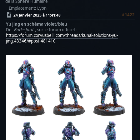
de la Sphère Humaine
Emplacement: Lyon
#1422
24 Janvier 2025 à 11:41:48
Yu Jing en schéma violet/bleu
De
Burlesford
, sur le forum officiel :
https://forum.corvusbelli.com/threads/kunai-solutions-yu-
jing.43346/#post-481410