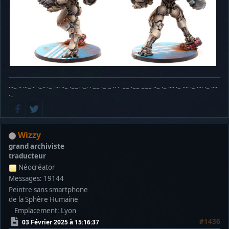
···− ·· ···− · ·−·· ·− ··· ··− ·−−· ·−· · −− ·− − ·· · −− ·−− −−− ··− ·− ···· ·− ···· ·− ···· ·− ····
·−
Wizzy
grand archiviste
traducteur
Néocréator
Messages: 19144
Peintre sans smartphone
de la Sphère Humaine
Emplacement: Lyon
#1436
03 Février 2025 à 15:16:37