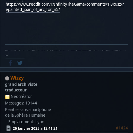
https://www.reddit.com/r/InfinityTheGame/comments/1i8x6sz/r
epainted_joan_of_arc_for_n5/
···− ·· ···− · ·−·· ·− ··· ··− ·−−· ·−· · −− ·− − ·· · −− ·−− −−− ··− ·− ···· ·− ···· ·− ···· ·− ····
·−
Wizzy
grand archiviste
traducteur
Néocréator
Messages: 19144
Peintre sans smartphone
de la Sphère Humaine
Emplacement: Lyon
#1424
26 Janvier 2025 à 12:41:21