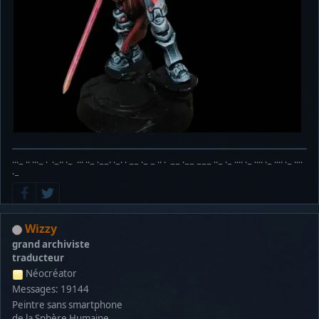
···− ·· ···− · ·−·· ·− ··· ··− ·−−· ·−· · −− ·− − ·· · −− ·−− −−− ··− ·− ···· ·− ···· ·− ···· ·− ····
·−
Wizzy
grand archiviste
traducteur
Néocréator
Messages: 19144
Peintre sans smartphone
de la Sphère Humaine