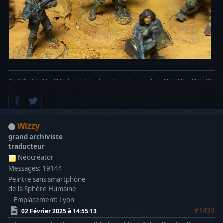
···− ·· ···− · ·−·· ·− ··· ··− ·−−· ·−· · −− ·− − ·· · −− ·−− −−− ··− ·− ···· ·− ···· ·− ···· ·− ····
·−
Wizzy
grand archiviste
traducteur
Néocréator
Messages: 19144
Peintre sans smartphone
de la Sphère Humaine
Emplacement: Lyon
#1433
02 Février 2025 à 14:55:13