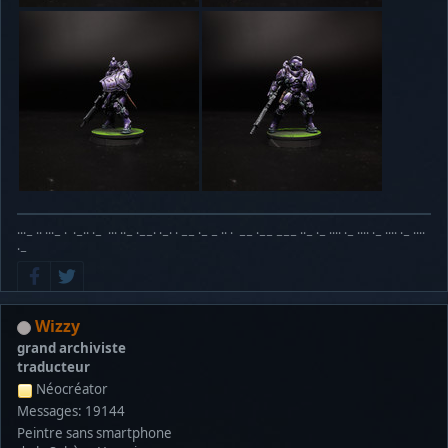
···− ·· ···− · ·−·· ·− ··· ··− ·−−· ·−· · −− ·− − ·· · −− ·−− −−− ··− ·− ···· ·− ···· ·− ···· ·− ····
·−
Wizzy
grand archiviste
traducteur
Néocréator
Messages: 19144
Peintre sans smartphone