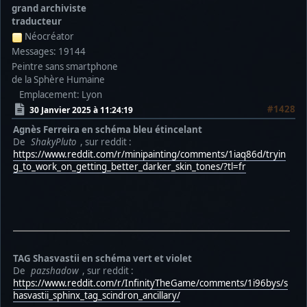
grand archiviste
traducteur
Néocréator
Messages: 19144
Peintre sans smartphone
de la Sphère Humaine
Emplacement: Lyon
#1428
30 Janvier 2025 à 11:24:19
Agnès Ferreira en schéma bleu étincelant
De
ShakyPluto
, sur reddit :
https://www.reddit.com/r/minipainting/comments/1iaq86d/tryin
g_to_work_on_getting_better_darker_skin_tones/?tl=fr
TAG Shasvastii en schéma vert et violet
De
pazshadow
, sur reddit :
https://www.reddit.com/r/InfinityTheGame/comments/1i96bys/s
hasvastii_sphinx_tag_scindron_ancillary/