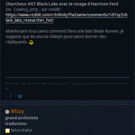
Chercheur HVT Black Labs avec le visage d'Harrison Ford
De
Cowboy_Jerry
, sur reddit :
https://www.reddit.com/r/InfinityTheGame/comments/1i97qc5/b
lack_labs_researcher_hvt/
Maintenant vous savez comment faire une liste Blade Runner, je
suppose que les asuras d'aleph pourraient donner des
répliquants.
···− ·· ···− · ·−·· ·− ··· ··− ·−−· ·−· · −− ·− − ·· · −− ·−− −−− ··− ·− ···· ·− ···· ·− ···· ·− ····
·−
Wizzy
grand archiviste
traducteur
Néocréator