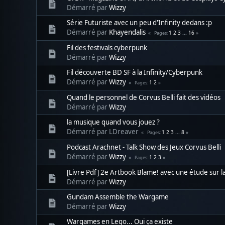
Démarré par
Wizzy
Série Futuriste avec un peu d'Infinity dedans :p
Démarré par
Khayendalis
1
2
3
...
16
Pages
Fil des festivals cyberpunk
Démarré par
Wizzy
Fil découverte BD SF à la Infinity/Cyberpunk
Démarré par
Wizzy
1
2
Pages
Quand le personnel de Corvus Belli fait des vidéos
Démarré par
Wizzy
la musique quand vous jouez ?
Démarré par LDreaver
1
2
3
...
8
Pages
Podcast Arachnet - Talk Show des Jeux Corvus Belli
Démarré par
Wizzy
1
2
3
Pages
[Livre Pdf] 2e Artbook Blame! avec une étude sur la 
Démarré par
Wizzy
Gundam Assemble the Wargame
Démarré par
Wizzy
Wargames en Lego... Oui ça existe