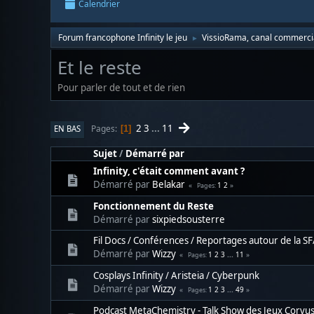
Calendrier
Forum francophone Infinity le jeu
VissioRama, canal commerci
►
Et le reste
Pour parler de tout et de rien
2
3
...
11
Pages
EN BAS
1
Sujet
/
Démarré par
Infinity, c'était comment avant ?
Démarré par
Belakar
1
2
Pages
Fonctionnement du Reste
Démarré par
sixpiedsousterre
Fil Docs / Conférences / Reportages autour de la 
Démarré par
Wizzy
1
2
3
...
11
Pages
Cosplays Infinity / Aristeia / Cyberpunk
Démarré par
Wizzy
1
2
3
...
49
Pages
Podcast MetaChemistry - Talk Show des Jeux Corvus 