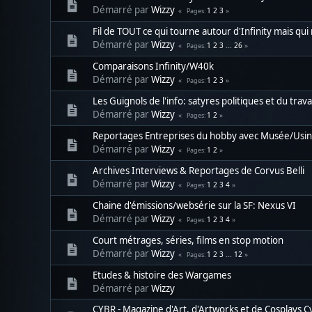
Démarré par
Wizzy
1
2
3
Pages
Fil de TOUT ce qui tourne autour d'Infinity mais qui
Démarré par
Wizzy
1
2
3
...
26
Pages
Comparaisons Infinity/W40k
Démarré par
Wizzy
1
2
3
Pages
Les Guignols de l'info: satyres politiques et du trava
Démarré par
Wizzy
1
2
Pages
Reportages Entreprises du hobby avec Musée/Usi
Démarré par
Wizzy
1
2
Pages
Archives Interviews & Reportages de Corvus Belli
Démarré par
Wizzy
1
2
3
4
Pages
Chaine d'émissions/websérie sur la SF: Nexus VI
Démarré par
Wizzy
1
2
3
4
Pages
Court métrages, séries, films en stop motion
Démarré par
Wizzy
1
2
3
...
12
Pages
Etudes & histoire des Wargames
Démarré par
Wizzy
CYBR - Magazine d'Art, d'Artworks et de Cosplays 