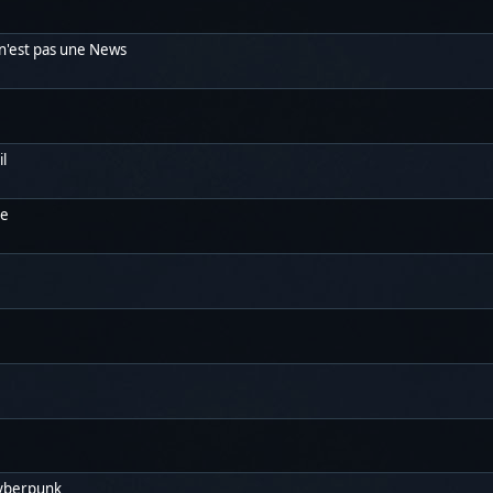
 n'est pas une News
il
ne
Cyberpunk