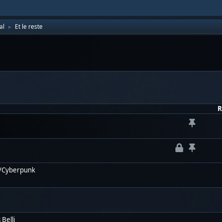
al
Et le reste
►
R
SF/Cyberpunk
Belli