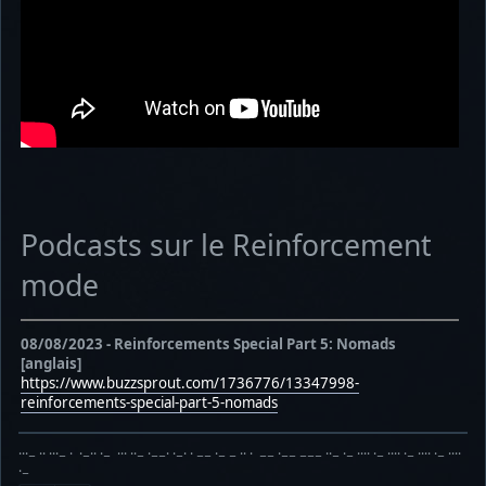
Podcasts sur le Reinforcement
mode
08/08/2023 - Reinforcements Special Part 5: Nomads
[anglais]
https://www.buzzsprout.com/1736776/13347998-
reinforcements-special-part-5-nomads
···− ·· ···− · ·−·· ·− ··· ··− ·−−· ·−· · −− ·− − ·· · −− ·−− −−− ··− ·− ···· ·− ···· ·− ···· ·− ····
·−