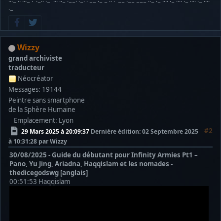
···− ·· ···− · ·−·· ·− ··· ··− ·−−· ·−· · −− ·− − ·· · −− ·−− −−− ··− ·− ···· ·− ···· ·− ···· ·− ····
·−
Wizzy
grand archiviste
traducteur
Néocréator
Messages: 19144
Peintre sans smartphone
de la Sphère Humaine
Emplacement: Lyon
#2
29 Mars 2025 à 20:09:37
Dernière édition
: 02 Septembre 2025
à 10:31:28 par Wizzy
30/08/2025 - Guide du débutant pour Infinity Armies Pt1 –
Pano, Yu Jing, Ariadna, Haqqislam et les nomades -
thedicegodswg [anglais]
00:51:53 Haqqislam