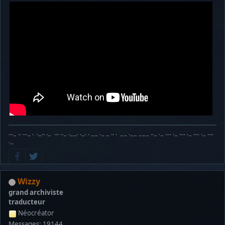
···− ·· ···− · ·−·· ·− ··· ··− ·−−· ·−· · −− ·− − ·· · −− ·−− −−− ··− ·− ···· ·− ···· ·− ···· ·− ····
·−
Wizzy
grand archiviste
traducteur
Néocréator
Messages: 19144