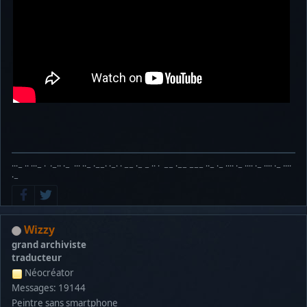
···− ·· ···− · ·−·· ·− ··· ··− ·−−· ·−· · −− ·− − ·· · −− ·−− −−− ··− ·− ···· ·− ···· ·− ···· ·− ····
·−
Wizzy
grand archiviste
traducteur
Néocréator
Messages: 19144
Peintre sans smartphone