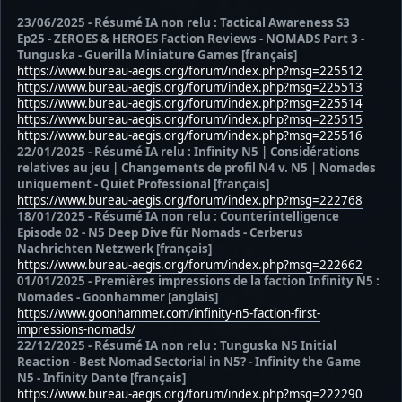
23/06/2025 - Résumé IA non relu : Tactical Awareness S3
Ep25 - ZEROES & HEROES Faction Reviews - NOMADS Part 3 -
Tunguska - Guerilla Miniature Games [français]
https://www.bureau-aegis.org/forum/index.php?msg=225512
https://www.bureau-aegis.org/forum/index.php?msg=225513
https://www.bureau-aegis.org/forum/index.php?msg=225514
https://www.bureau-aegis.org/forum/index.php?msg=225515
https://www.bureau-aegis.org/forum/index.php?msg=225516
22/01/2025 - Résumé IA relu : Infinity N5 | Considérations
relatives au jeu | Changements de profil N4 v. N5 | Nomades
uniquement - Quiet Professional [français]
https://www.bureau-aegis.org/forum/index.php?msg=222768
18/01/2025 - Résumé IA non relu : Counterintelligence
Episode 02 - N5 Deep Dive für Nomads - Cerberus
Nachrichten Netzwerk [français]
https://www.bureau-aegis.org/forum/index.php?msg=222662
01/01/2025 - Premières impressions de la faction Infinity N5 :
Nomades - Goonhammer [anglais]
https://www.goonhammer.com/infinity-n5-faction-first-
impressions-nomads/
22/12/2025 - Résumé IA non relu : Tunguska N5 Initial
Reaction - Best Nomad Sectorial in N5? - Infinity the Game
N5 - Infinity Dante [français]
https://www.bureau-aegis.org/forum/index.php?msg=222290