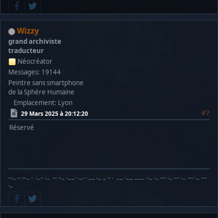
Wizzy
grand archiviste
traducteur
Néocréator
Messages: 19144
Peintre sans smartphone
de la Sphère Humaine
Emplacement: Lyon
#7
29 Mars 2025 à 20:12:20
Réservé
···− ·· ···− · ·−·· ·− ··· ··− ·−−· ·−· · −− ·− − ·· · −− ·−− −−− ··− ·− ···· ·− ···· ·− ···· ·− ····
·−