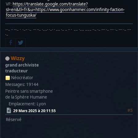
VF:
https://translate.google.com/translate?
sl=en&tl=fr&u=https://www.goonhammer.com/infinity-faction-
focus-tunguska/
···− ·· ···− · ·−·· ·− ··· ··− ·−−· ·−· · −− ·− − ·· · −− ·−− −−− ··− ·− ···· ·− ···· ·− ···· ·− ····
·−
Wizzy
grand archiviste
traducteur
Néocréator
Messages: 19144
Peintre sans smartphone
de la Sphère Humaine
Emplacement: Lyon
#5
29 Mars 2025 à 20:11:55
Réservé