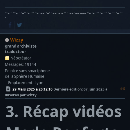
···− ·· ···− · ·−·· ·− ··· ··− ·−−· ·−· · −− ·− − ·· · −− ·−− −−− ··− ·− ···· ·− ···· ·− ···· ·− ····
·−
Wizzy
grand archiviste
traducteur
Néocréator
Messages: 19144
Peintre sans smartphone
de la Sphère Humaine
Emplacement: Lyon
#6
29 Mars 2025 à 20:12:10
Dernière édition
: 07 Juin 2025 à
08:40:48 par Wizzy
3. Récap vidéos