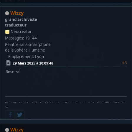
Wizzy
grand archiviste
traducteur
Néocréator
Messages: 19144
Peintre sans smartphone
de la Sphère Humaine
Emplacement: Lyon
#3
29 Mars 2025 à 20:09:48
Réservé
···− ·· ···− · ·−·· ·− ··· ··− ·−−· ·−· · −− ·− − ·· · −− ·−− −−− ··− ·− ···· ·− ···· ·− ···· ·− ····
·−
Wizzy