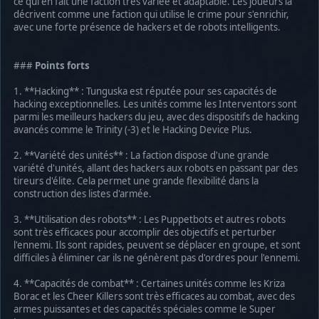
ce qui en fait une faction très variée et adaptable. Les joueurs la
décrivent comme une faction qui utilise le crime pour s'enrichir,
avec une forte présence de hackers et de robots intelligents.
###
Points forts
1. **Hacking** : Tunguska est réputée pour ses capacités de
hacking exceptionnelles. Les unités comme les Interventors sont
parmi les meilleurs hackers du jeu, avec des dispositifs de hacking
avancés comme le Trinity (-3) et le Hacking Device Plus.
2. **Variété des unités** : La faction dispose d'une grande
variété d'unités, allant des hackers aux robots en passant par des
tireurs d'élite. Cela permet une grande flexibilité dans la
construction des listes d'armée.
3. **Utilisation des robots** : Les Puppetbots et autres robots
sont très efficaces pour accomplir des objectifs et perturber
l'ennemi. Ils sont rapides, peuvent se déplacer en groupe, et sont
difficiles à éliminer car ils ne génèrent pas d'ordres pour l'ennemi.
4. **Capacités de combat** : Certaines unités comme les Kriza
Borac et les Cheer Killers sont très efficaces au combat, avec des
armes puissantes et des capacités spéciales comme le Super