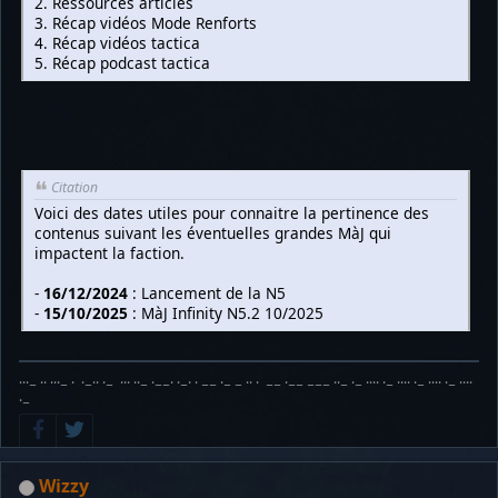
2. Ressources articles
3. Récap vidéos Mode Renforts
4. Récap vidéos tactica
5. Récap podcast tactica
Citation
Voici des dates utiles pour connaitre la pertinence des
contenus suivant les éventuelles grandes MàJ qui
impactent la faction.
-
16/12/2024
: Lancement de la N5
-
15/10/2025
: MàJ Infinity N5.2 10/2025
···− ·· ···− · ·−·· ·− ··· ··− ·−−· ·−· · −− ·− − ·· · −− ·−− −−− ··− ·− ···· ·− ···· ·− ···· ·− ····
·−
Wizzy