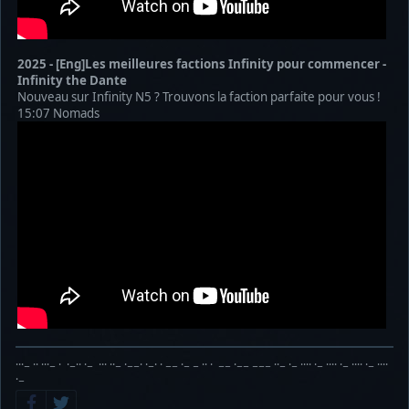
2025 - [Eng]Les meilleures factions Infinity pour commencer -
Infinity the Dante
Nouveau sur Infinity N5 ? Trouvons la faction parfaite pour vous !
15:07 Nomads
···− ·· ···− · ·−·· ·− ··· ··− ·−−· ·−· · −− ·− − ·· · −− ·−− −−− ··− ·− ···· ·− ···· ·− ···· ·− ····
·−