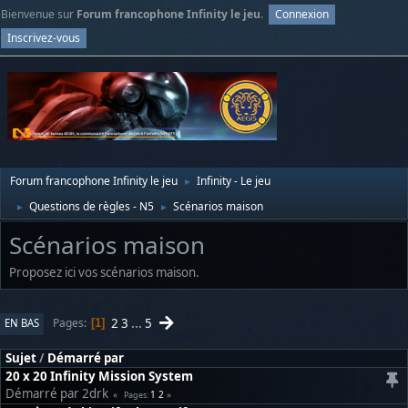
Bienvenue sur
Forum francophone Infinity le jeu
.
Connexion
Inscrivez-vous
Forum francophone Infinity le jeu
Infinity - Le jeu
►
Questions de règles - N5
Scénarios maison
►
►
Scénarios maison
Proposez ici vos scénarios maison.
2
3
...
5
Pages
EN BAS
1
Sujet
/
Démarré par
20 x 20 Infinity Mission System
Démarré par 2drk
1
2
Pages