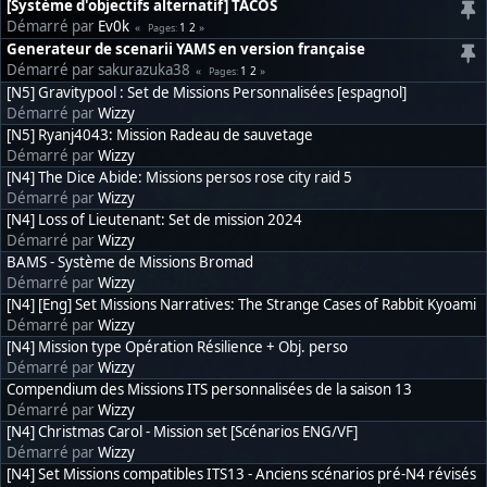
[Système d'objectifs alternatif] TACOS
Démarré par
Ev0k
1
2
Pages
Generateur de scenarii YAMS en version française
Démarré par sakurazuka38
1
2
Pages
[N5] Gravitypool : Set de Missions Personnalisées [espagnol]
Démarré par
Wizzy
[N5] Ryanj4043: Mission Radeau de sauvetage
Démarré par
Wizzy
[N4] The Dice Abide: Missions persos rose city raid 5
Démarré par
Wizzy
[N4] Loss of Lieutenant: Set de mission 2024
Démarré par
Wizzy
BAMS - Système de Missions Bromad
Démarré par
Wizzy
[N4] [Eng] Set Missions Narratives: The Strange Cases of Rabbit Kyoami
Démarré par
Wizzy
[N4] Mission type Opération Résilience + Obj. perso
Démarré par
Wizzy
Compendium des Missions ITS personnalisées de la saison 13
Démarré par
Wizzy
[N4] Christmas Carol - Mission set [Scénarios ENG/VF]
Démarré par
Wizzy
[N4] Set Missions compatibles ITS13 - Anciens scénarios pré-N4 révisés