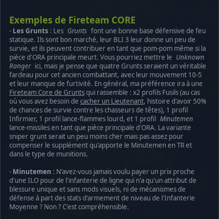
Exemples de Fireteam CORE
-
Les Grunts
: Les
Grunts
font une bonne base défensive de feu
statique. Ils sont bon marché, leur BLI 3 leur donne un peu de
survie, et ils peuvent contribuer en tant que pom-pom même si la
pièce d'ORA principale meurt. Vous pourriez mettre le
Unknown
Ranger
ici, mais je pense que quatre Grunts seraient un véritable
fardeau pour cet ancien combattant, avec leur mouvement 10-5
et leur manque de furtivité. En général, ma préférence ira à une
Fireteam Core de Grunts
qui rassemble : x2 profils Fusils (au cas
où vous avez besoin de
cacher un Lieutenant
, histoire d'avoir 50%
de chances de survie contre les chasseurs de têtes), 1 profil
Infirmier, 1 profil lance-flammes lourd, et 1 profil
Minutemen
lance-missiles en tant que pièce principale d'ORA. La variante
sniper grunt serait un peu moins cher mais pas assez pour
compenser le supplément qu'apporte le Minutemen en TR et
dans le type de munitions.
-
Minutemen
: N'avez-vous jamais voulu payer un prix proche
d'une ILO pour de l'infanterie de ligne qui n'a qu'un attribut de
blessure unique et sans mods visuels, ni de mécanismes de
défense à part des stats d'armement de niveau de l'Infanterie
Moyenne ? Non ? C'est compréhensible.