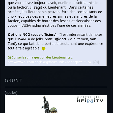
que vous devez toujours avoir, quelle que soit la mission
ou la faction. Il s'agit du Lieutenant ! Dans certaines
armées, les lieutenants peuvent être des combattants de
choix, équipés des meilleures armes et armures de la
faction, capables de botter des fesses et d'encaisser des
coups... L'USAriadna n'est pas l'une de ces armées.
Options NCO (sous-officiers)
: Il est intéressant de noter
que l'USARF a de jolis
Sous-Officiers
(Minutemen, Van
Zant), ce qui fait de la perte de Lieutenant une expérience
tout à fait agréable.
(i) Conseils sur la gestion des Lieutenants :
:
[/b]
http://www.bureau-aegis.org/forum/index.php?topic=15974.0
GRUNT
[spoiler]