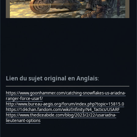
Lien du sujet original en Anglais
:
https://www.goonhammer.com/catching-snowflakes-us-ariadna-
ranger-force-usarf/
http://www.bureau-aegis.org/forum/index.php?topic=15815.0
https://1d4chan.fandom.com/wiki/Infinity/N4_Tactics/USARF
https://www.thediceabide.com/blog/2023/2/22/usariadna-
lieutenant-options