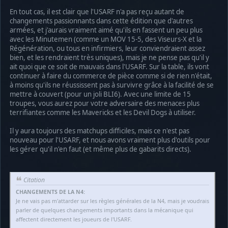
En tout cas, il est clair que l'USARF n'a pas reçu autant de
changements passionnants dans cette édition que d'autres
armées, et j'aurais vraiment aimé qu'ils en fassent un peu plus
avec les Minutemen (comme un MOV 15-5, des Viseurs-X et la
Régénération, ou tous en infirmiers, leur conviendraient assez
bien, et les rendraient très uniques), mais je ne pense pas qu'il y
ait quoi que ce soit de mauvais dans l'USARF. Sur la table, ils vont
continuer à faire du commerce de pièce comme si de rien n'était,
à moins qu'ils ne réussissent pas à survivre grâce à la facilité de se
mettre à couvert (pour un joli BLI6). Avec une limite de 15
troupes, vous aurez pour votre adversaire des menaces plus
terrifiantes comme les Mavericks et les Devil Dogs à utiliser.
Il y aura toujours des matchups difficiles, mais ce n'est pas
nouveau pour l'USARF, et nous avons vraiment plus d'outils pour
les gérer qu'il n'en faut (et même plus de gabarits directs).
Citation
CHANGEMENTS DE LA N4:
Je ne vais pas m'attarder sur les règles générales de la N4, mais je voudrais
parler de quelques changements importants dans la mécanique qui
affectent directement les joueurs de l'USARF.