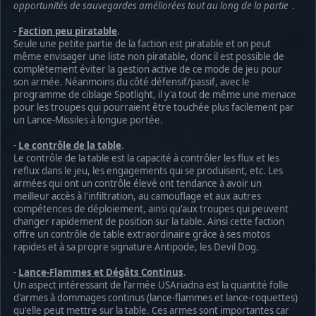
opportunités de sauvegardes améliorées tout au long de la partie
.
-
Faction peu piratable
.
Seule une petite partie de la faction est piratable et on peut
même envisager une liste non piratable, donc il est possible de
complètement éviter la gestion active de ce mode de jeu pour
son armée. Néanmoins du côté défensif/passif, avec le
programme de ciblage Spotlight, il y'a tout de même une menace
pour les troupes qui pourraient être touchée plus facilement par
un Lance-Missiles à longue portée.
-
Le contrôle de la table
.
Le contrôle de la table est la capacité à contrôler les flux et les
reflux dans le jeu, les engagements qui se produisent, etc. Les
armées qui ont un contrôle élevé ont tendance à avoir un
meilleur accès à l'infiltration, au camouflage et aux autres
compétences de déploiement, ainsi qu'aux troupes qui peuvent
changer rapidement de position sur la table. Ainsi cette faction
offre un contrôle de table extraordinaire grâce à ses motos
rapides et à sa propre signature Antipode, les Devil Dog.
-
Lance-Flammes et Dégâts Continus
.
Un aspect intéressant de l'armée USAriadna est la quantité folle
d'armes à dommages continus (lance-flammes et lance-roquettes)
qu'elle peut mettre sur la table. Ces armes sont importantes car