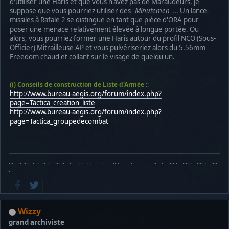
d'utiliser une Haris et que vous n'avez pas de Maraudeurs, je
suppose que vous pourriez utiliser des
Minutemen
... Un lance-
missiles à Rafale 2 se distingue en tant que pièce d'ORA pour
poser une menace relativement élevée à longue portée. Ou
alors, vous pourriez former une Haris autour du profil NCO (Sous-
Officier) Mitrailleuse AP et vous pulvériseriez alors du 5.56mm
Freedom chaud et collant sur le visage de quelqu'un.
(i) Conseils de construction de Liste d'Armée :
:
http://www.bureau-aegis.org/forum/index.php?
page=Tactica_creation_liste
http://www.bureau-aegis.org/forum/index.php?
page=Tactica_groupedecombat
···− ·· ···− · ·−·· ·− ··· ··− ·−−· ·−· · −− ·− − ·· · −− ·−− −−− ··− ·− ···· ·− ···· ·− ···· ·− ····
·−
Wizzy
grand archiviste