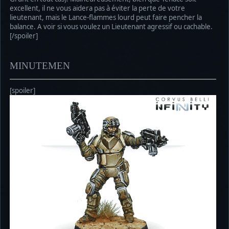
excellent, il ne vous aidera pas à éviter la perte de votre
lieutenant, mais le Lance-flammes lourd peut faire pencher la
balance. A voir si vous voulez un Lieutenant agressif ou cachable.
[/spoiler]
MINUTEMEN
[spoiler]