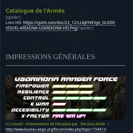
Catalogue de l'Armée
[spoiler]
Lien HD
:
https://cjoint.com/doc/22_12/LLkjKYKFzgv_GUIDE-
VISUEL-ARIADNA-USARIADNA-HD.Png
[/spoiler]
IMPRESSIONS GÉNÉRALES
:
(i) Conseil - Présentation de l'Ariadna par
The Dice Abide
:
:
http://www.bureau-aegis.org/forum/index.php?topic=15947.0