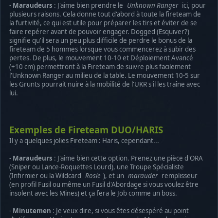
-
Maraudeurs
: J'aime bien prendre le
Unknown Ranger
ici, pour
plusieurs raisons. Cela donne tout d'abord à toute la fireteam de
la furtivité, ce qui est utile pour préparer les tirs et éviter de se
faire repérer avant de pouvoir engager. Dogged (Esquiver?)
signifie qu'il sera un peu plus difficile de perdre le bonus de la
fireteam de 5 hommes lorsque vous commencerez à subir des
pertes. De plus, le mouvement 10-10 et Déploiement Avancé
(+10 cm) permettront à la Fireteam de suivre plus facilement
l'Unknown Ranger au milieu de la table. Le mouvement 10-5 sur
les Grunts pourrait nuire à la mobilité de l'UKR s'il les traîne avec
lui.
Exemples de Fireteam DUO/HARIS
Il y a quelques jolies Fireteam : Haris, cependant...
-
Maraudeurs
: J'aime bien cette option. Prenez une pièce d'ORA
(Sniper ou Lance-Roquettes Lourd), une Troupe Spécialiste
(Infirmier ou la Wildcard
Rosie
), et un
marauder
remplisseur
(en profil Fusil ou même un Fusil d'Abordage si vous voulez être
insolent avec les Mines) et ça fera le Job comme un boss.
-
Minutemen
: Je veux dire, si vous êtes désespéré au point