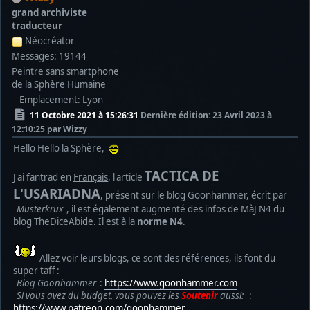
grand archiviste
traducteur
Néocréator
Messages: 19144
Peintre sans smartphone
de la Sphère Humaine
Emplacement: Lyon
11 Octobre 2021 à 15:26:31
Dernière édition
: 23 Avril 2023 à
12:10:25 par Wizzy
Hello Hello la Sphère,
TACTICA DE
J'ai fantrad en
Français
, l'article
L'USARIADNA
, présent sur le blog Goonhammer, écrit par
Musterkrux
, il est également augmenté des infos de MàJ N4 du
blog TheDiceAbide. Il est à la
norme N4
.
Allez voir leurs blogs, ce sont des références, ils font du
super taff :
Blog Goonhammer
:
https://www.goonhammer.com
Si vous avez du budget, vous pouvez les
Soutenir
aussi:
:
https://www.patreon.com/goonhammer