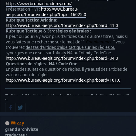
https://www.bromadacademy.com/
Présentation + VF:
http://www.bureau-
aegis.org/forum/index.php?topic=16025.0
Rubrique Tactica Ariadna
:
http://www.bureau-aegis.org/forum/index.php?board=41.0
Rubrique Tactique & Stratégies générales :
Il peut ou pourra y avoir plus d'articles sous d'autres titres, mais si
vous faites une recherche sur le mot-clef "
Goonhammer
" vous
trouverez
des tas d'articles d'aide tactique sur les règles ou
synergies
que ce soit sur Infinity N4 ou Infinity CodeOne.
http://www.bureau-aegis.org/forum/index.php?board=34.0
Questions de règles - N4 / Code One
En plus des sujets de question de règles, il y'a aussi des articles de
vulgarisation de règles.
http://www.bureau-aegis.org/forum/index.php?board=101.0
···− ·· ···− · ·−·· ·− ··· ··− ·−−· ·−· · −− ·− − ·· · −− ·−− −−− ··− ·− ···· ·− ···· ·− ···· ·− ····
·−
Wizzy
grand archiviste
traducteur