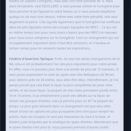
travers un Gabarit Fumigène, mais avec une forte pénalité de -6. Mais
dans l'ensemble, c'est EXCELLENT, si vous pouvez utiliser le Fumigène pour
faire pencher le jet Opposé en votre faveur, ou si vous pouvez empêcher
quelqu'un de vous tirer dessus, même avec cette forte pénalité, cela vaut
largement la peine. Cela signifie également que le fumigène est inefficace
dans les jets Opposés contre des troupes équipées de VMS1... Ce qui est
en même temps bon pour nous (nous n'avons que des VMS1) et mauvais
pour nous (nous comptons sur le fumigène). C'est un changement qui est
incroyablement important dont il faut être conscient, et il faudra un
certain temps pour en ressentir toutes les implications.
Fenêtre d'Insertion Tactique
. Enfin, de tous les vastes changements de la
N4, celui-ci est probablement l'un des plus importants pour notre armée.
En effet, nous ne pouvons plus faire une armée de plus de 15 hommes. Si
vous jouiez auparavant la carte du spam avec des Nettoyeurs de Mines
pour obtenir près de 20 ordres, vous allez être déçu. Honnêtement, je n'ai
jamais pensé que cela était la façon la plus compétitive de jouer cette
armée, et de toute façon, la plupart de mes listes pointaient plutôt entre
14 et 16 ordres. Il va certainement y avoir des débats sur la façon de
diviser vos groupes d'ordres, mais je penche pour un 8/7 la plupart du
temps. Le plus gros obstacle dans ce changement est que vous allez
devoir choisir les options les plus puissantes (lire cher) pour remplir les
points, mais ces troupes ne sont pas mauvaises du tout à la base, et
étaient juste éclipsées par la stratégie du spam d'ordres. Maintenant que
le spam d'ordre n'est plus là, nous pouvons prendre d'autres unités