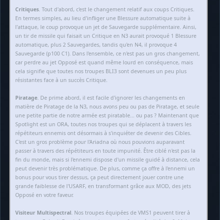
Critiques
. Tout d'abord, c'est le changement relatif aux coups Critiques.
En termes simples, au lieu d'infliger une Blessure automatique suite à
l'attaque, le coup provoque un jet de Sauvegarde supplémentaire. Ainsi,
un tir de missile qui faisait un Critique en N3 aurait provoqué 1 Blessure
automatique, plus 2 Sauvegardes, tandis qu'en N4, il provoque 4
Sauvegarde (p100 C1). Dans l'ensemble, ce n'est pas un gros changement,
car perdre au jet Opposé est quand même lourd en conséquence, mais
cela signifie que toutes nos troupes BLI3 sont devenues un peu plus
résistantes face à un succès Critique.
Piratage
. De prime abord, il est facile d'ignorer les changements en
matière de Piratage de la N3, nous avons peu ou pas de Piratage, et seule
une petite partie de notre armée est piratable... ou pas ? Maintenant que
Spotlight est un ORA, toutes nos troupes qui se déplacent à travers les
répétiteurs ennemis ont désormais à s'inquiéter de devenir des Cibles.
C'est un gros problème pour l'Ariadna où nous pouvions auparavant
passer à travers des répétiteurs en toute impunité. Être ciblé n'est pas la
fin du monde, mais si l'ennemi dispose d'un missile guidé à distance, cela
peut devenir très problématique. De plus, comme ça offre à l'ennemi un
bonus pour vous tirer dessus, ça peut directement jouer contre une
grande faiblesse de l'USARF, en transformant grâce aux MOD, des jets
Opposé en votre faveur.
Visiteur Multispectral
. Nos troupes équipées de VMS1 peuvent tirer à