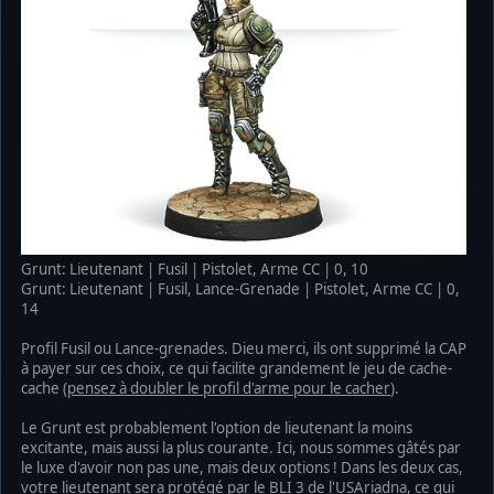
Grunt: Lieutenant | Fusil | Pistolet, Arme CC | 0, 10
Grunt: Lieutenant | Fusil, Lance-Grenade | Pistolet, Arme CC | 0,
14
Profil Fusil ou Lance-grenades. Dieu merci, ils ont supprimé la CAP
à payer sur ces choix, ce qui facilite grandement le jeu de cache-
cache (
pensez à doubler le profil d'arme pour le cacher
).
Le Grunt est probablement l'option de lieutenant la moins
excitante, mais aussi la plus courante. Ici, nous sommes gâtés par
le luxe d'avoir non pas une, mais deux options ! Dans les deux cas,
votre lieutenant sera protégé par le BLI 3 de l'USAriadna, ce qui