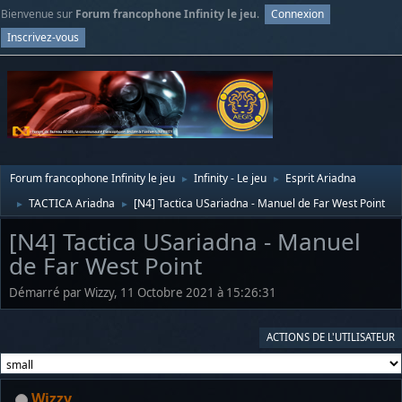
Bienvenue sur
Forum francophone Infinity le jeu
.
Connexion
Inscrivez-vous
Forum francophone Infinity le jeu
Infinity - Le jeu
Esprit Ariadna
►
►
TACTICA Ariadna
[N4] Tactica USariadna - Manuel de Far West Point
►
►
[N4] Tactica USariadna - Manuel
de Far West Point
Démarré par Wizzy, 11 Octobre 2021 à 15:26:31
ACTIONS DE L'UTILISATEUR
Wizzy