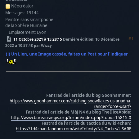
Néocréator
Messages: 19144
Peintre sans smartphone
de la Sphère Humaine
Emplacement: Lyon
#1
11 Octobre 2021 à 15:28:15
Dernière édition
: 10 Décembre
2022 à 10:57:48 par Wizzy
(i) Un Lien, une Image cassée, faites un Post pour l'indiquer
Fantrad de l'article du blog Goonhammer
:
https://www.goonhammer.com/catching-snowflakes-us-ariadna-
ranger-force-usarf/
Fastrad de l'article de MàJ N4 du blog TheDiceAbide
:
http://www.bureau-aegis.org/forum/index.php?topic=15815.0
Fastrad de l'article du tactica du wiki 4chan
:
https://1d4chan.fandom.com/wiki/Infinity/N4_Tactics/USARF