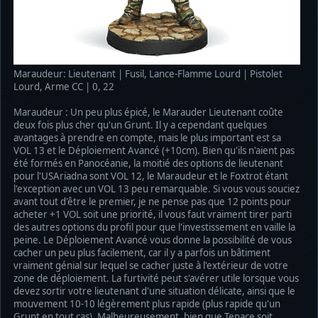
Maraudeur: Lieutenant | Fusil, Lance-Flamme Lourd | Pistolet
Lourd, Arme CC | 0, 22
Maraudeur : Un peu plus épicé, le Marauder Lieutenant coûte
deux fois plus cher qu'un Grunt. Il y a cependant quelques
avantages à prendre en compte, mais le plus important est sa
VOL 13 et le Déploiement Avancé (+10cm). Bien qu'ils n'aient pas
été formés en Panocéanie, la moitié des options de lieutenant
pour l'USAriadna sont VOL 12, le Maraudeur et le Foxtrot étant
l'exception avec un VOL 13 peu remarquable. Si vous vous souciez
avant tout d'être le premier, je ne pense pas que 12 points pour
acheter +1 VOL soit une priorité, il vous faut vraiment tirer parti
des autres options du profil pour que l'investissement en vaille la
peine. Le Déploiement Avancé vous donne la possibilité de vous
cacher un peu plus facilement, car il y a parfois un bâtiment
vraiment génial sur lequel se cacher juste à l'extérieur de votre
zone de déploiement. La furtivité peut s'avérer utile lorsque vous
devez sortir votre lieutenant d'une situation délicate, ainsi que le
mouvement 10-10 légèrement plus rapide (plus rapide qu'un
Grunt en tout cas). Malheureusement, bien que Tenace soit