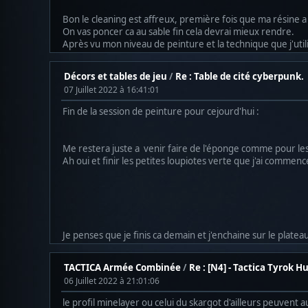
Bon le cleaning est affreux, première fois que ma résine a l'
On vas poncer ca au sable fin cela devrai mieux rendre.
Après vu mon niveau de peinture et la technique que j'uti
Décors et tables de jeu
/
Re : Table de cité cyberpunk.
07 Juillet 2022 à 16:41:01
Fin de la session de peinture pour cejourd'hui :
Me restera juste a venir faire de l'éponge comme pour les 
Ah oui et finir les petites loupiotes verte que j'ai commencé
Je penses que je finis ca demain et j'enchaine sur le plateau 
TACTICA Armée Combinée
/
Re : [N4] - Tactica Tyrok H
06 Juillet 2022 à 21:01:06
le profil minelayer ou celui du skargot d'ailleurs peuvent 