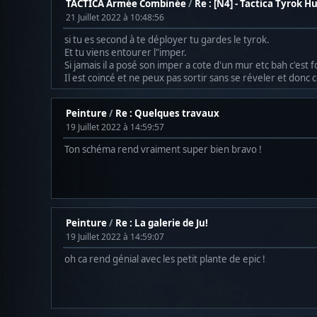
TACTICA Armée Combinée
/
Re : [N4] - Tactica Tyrok H
21 Juillet 2022 à 10:48:56
si tu es second à te déployer tu gardes le tyrok.
Et tu viens entourer l"imper.
Si jamais il a posé son imper a cote d'un mur etc bah c'est f
Il est coincé et ne peux pas sortir sans se réveler et donc
Peinture
/
Re : Quelques travaux
19 Juillet 2022 à 14:59:57
Ton schéma rend vraiment super bien bravo !
Peinture
/
Re : La galerie de Ju!
19 Juillet 2022 à 14:59:07
oh ca rend génial avec les petit plante de epic !