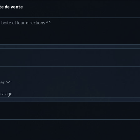
ite de vente
 boite et leur directions ^^
her ^^'
écalage.