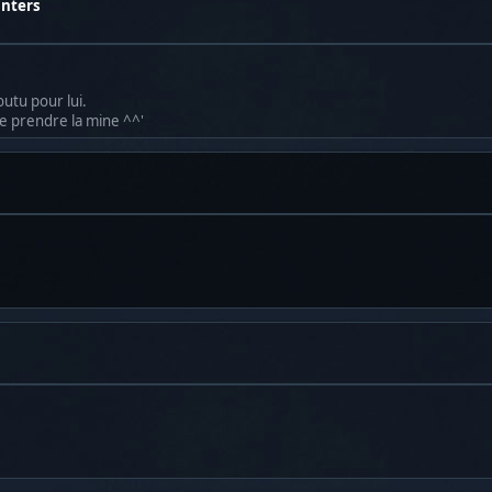
unters
outu pour lui.
 ce prendre la mine ^^'