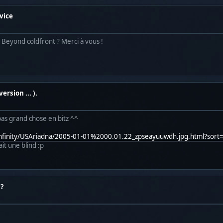
rvice
e Beyond coldfront ? Merci à vous !
ersion ... ).
a pas grand chose en bitz ^^
/Infinity/USAriadna/2005-01-01%2000.01.22_zpseayuuwdh.jpg.html?so
ait une blind :p
 ?