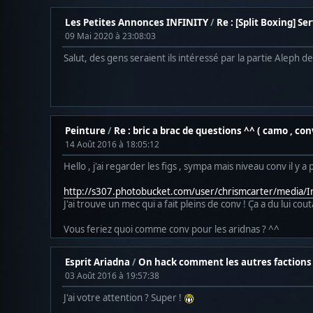
Les Petites Annonces INFINITY
/
Re : [Split Boxing] Se
09 Mai 2020 à 23:08:03
Salut, des gens seraient ils intéressé par la partie Aleph d
Peinture
/
Re : bric a brac de questions ^^ ( camo , conv
14 Août 2016 à 18:05:12
Hello , j'ai regarder les figs , sympa mais niveau conv il y 
http://s307.photobucket.com/user/chrismcarter/media
J'ai trouve un mec qui a fait pleins de conv ! Ça a du lui cout
Vous feriez quoi comme conv pour les aridnas ? ^^
Esprit Ariadna
/
On hack comment les autres factions
03 Août 2016 à 19:57:38
J'ai votre attention ? Super !