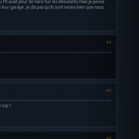
 FR avait peur de faire fuir les débutants mais je pense
 leur garage. Je dis pas qu'ils sont moins bien que nous
#4
#5
z svp ?
#6