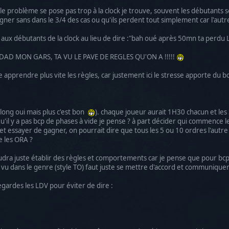
 le problème se pose pas trop à la clock je trouve, souvent les débutants s
er sans dans le 3/4 des cas ou qu'ils perdent tout simplement car l'autre
if aux débutants de la clock au lieu de dire :"bah oué après 50mn ta perdu 
 BAGDAD MON GARS, TA VU LE PAVE DE REGLES QU'ON A !!!!!
apprendre plus vite les règles, car justement ici le stresse apporte du bon
 long oui mais plus c'est bon
). chaque joueur aurait 1H30 chacun et les
'il y a pas bcp de phases à vide je pense ? à part décider qui commence le
t essayer de gagner, on pourrait dire que tous les 5 ou 10 ordres l'autre g
e les ORA ?
udra juste établir des règles et comportements car je pense que pour bcp d
s vu dans le genre (style TO) faut juste se mettre d'accord et communiquer
regardes les LDV pour éviter de dire :