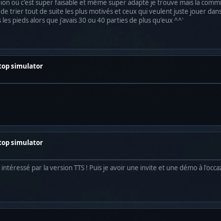
gion où c'est super faisable et même super adapté je trouve mais la commu
e trier tout de suite les plus motivés et ceux qui veulent juste jouer dans
les pieds alors que j'avais 30 ou 40 parties de plus qu'eux ^^'
etop simulator
etop simulator
 intéressé par la version TTS ! Puis je avoir une invite et une démo à l'occa