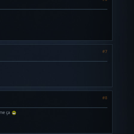
#7
#8
omme ça