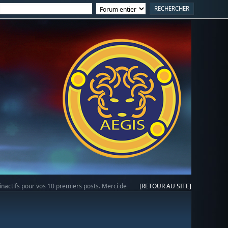
 inactifs pour vos 10 premiers posts. Merci de
[RETOUR AU SITE]