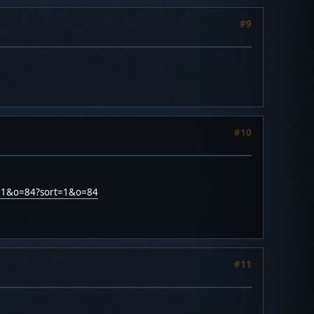
#9
#10
rt=1&o=84?sort=1&o=84
#11