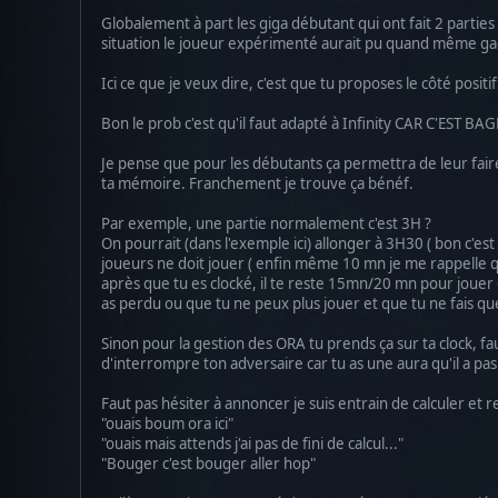
Globalement à part les giga débutant qui ont fait 2 parties
situation le joueur expérimenté aurait pu quand même gagn
Ici ce que je veux dire, c'est que tu proposes le côté posit
Bon le prob c'est qu'il faut adapté à Infinity CAR C'EST
Je pense que pour les débutants ça permettra de leur faire 
ta mémoire. Franchement je trouve ça bénéf.
Par exemple, une partie normalement c'est 3H ?
On pourrait (dans l'exemple ici) allonger à 3H30 ( bon c'est
joueurs ne doit jouer ( enfin même 10 mn je me rappelle qu
après que tu es clocké, il te reste 15mn/20 mn pour jouer e
as perdu ou que tu ne peux plus jouer et que tu ne fais qu
Sinon pour la gestion des ORA tu prends ça sur ta clock, fa
d'interrompre ton adversaire car tu as une aura qu'il a pa
Faut pas hésiter à annoncer je suis entrain de calculer et 
"ouais boum ora ici"
"ouais mais attends j'ai pas de fini de calcul..."
"Bouger c'est bouger aller hop"