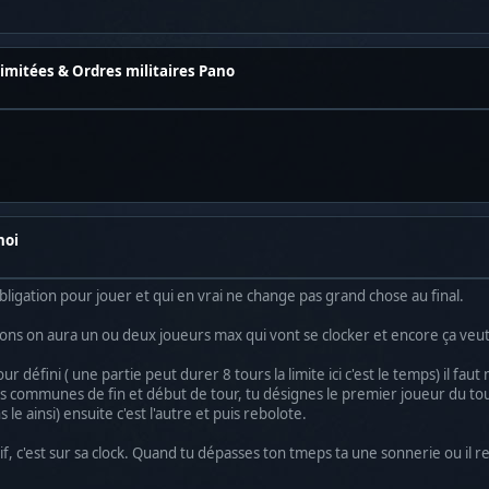
 limitées & Ordres militaires Pano
noi
obligation pour jouer et qui en vrai ne change pas grand chose au final.
ns on aura un ou deux joueurs max qui vont se clocker et encore ça veut p
ur défini ( une partie peut durer 8 tours la limite ici c'est le temps) il f
es communes de fin et début de tour, tu désignes le premier joueur du tour s
le ainsi) ensuite c'est l'autre et puis rebolote.
f, c'est sur sa clock. Quand tu dépasses ton tmeps ta une sonnerie ou il r