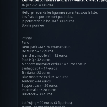
Les Petites Annonces INFINITY
/
Vente : OM et Yu jin
07 Juin 2023 à 13:22:14
Hello, je revends les figurines suivantes sous la liste.
Les frais de port ne sont pas inclus.
Je peux céder le lot OM à 300 euros
Bonne journée
infinity
Pano
Deux pack OM = 70 eruos chacun
De fersen = 12 euros
Jean d arc mobile v1 = 12 euros
Pack HQ = 32 euros
Mendoza normal et exclu = 14 euros chacun
Santiago spit = 14 euros
Trinitarian 28 euros
Bike montessa exclu = 32 euros
Teutonic = 44 euros
Support pack = 26 euros
Peacamaker = 28 euros
Bulleteer = 30 euros
Lot Yujing = 20 euros (3 figurines)
zuong- - shang-pheasant rank