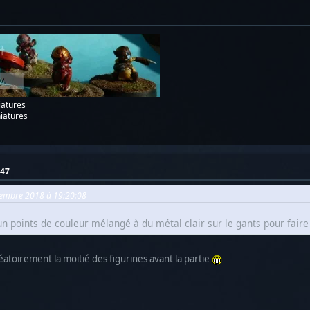
iatures
iatures
:47
ovembre 2018 à 19:20:08
un points de couleur mélangé à du métal clair sur le gants pour fai
 aléatoirement la moitié des figurines avant la partie