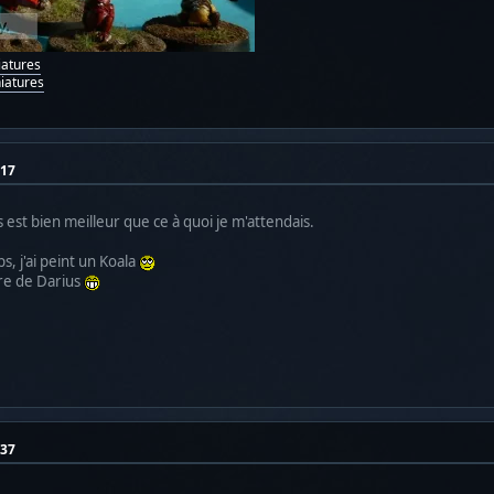
iatures
iatures
:17
s est bien meilleur que ce à quoi je m'attendais.
, j'ai peint un Koala
ure de Darius
:37