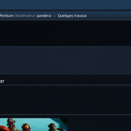
Peinture
(Modérateur:
pandera
)
Quelques travaux
►
:37