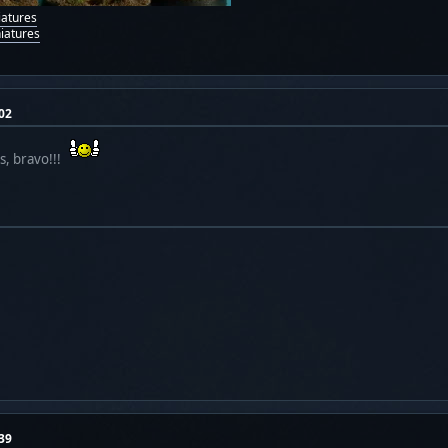
iatures
iatures
02
s, bravo!!!
39