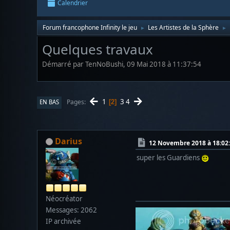
Calendrier
Forum francophone Infinity le jeu
Les Artistes de la Sphère
►
►
Quelques travaux
Démarré par TenNoBushi, 09 Mai 2018 à 11:37:54
1
3
4
Pages
EN BAS
2
Darius
12 Novembre 2018 à 18:02
super les Guardiens
Néocréator
Messages: 2062
IP archivée