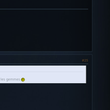
#25
re les gemmes