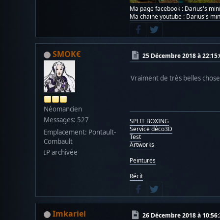
Ma page facebook : Darius's min
Ma chaine youtube : Darius's min
SMOK€
25 Décembre 2018 à 22:15:
Vraiment de très belles chose
Néomancien
Messages: 527
SPLIT BOXING
Service déco3D
Emplacement: Pontault-
Test
Combault
Artworks
IP archivée
Peintures
Récit
Imkariel
26 Décembre 2018 à 10:56: