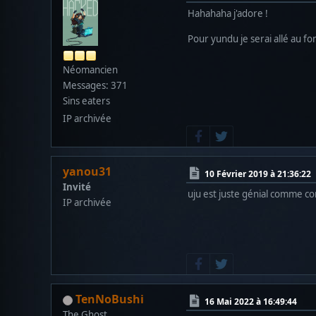
Hahahaha j'adore !
Pour yundu je serai allé au fo
Néomancien
Messages: 371
Sins eaters
IP archivée
yanou31
10 Février 2019 à 21:36:22
Invité
uju est juste génial comme con
IP archivée
TenNoBushi
16 Mai 2022 à 16:49:44
The Ghost