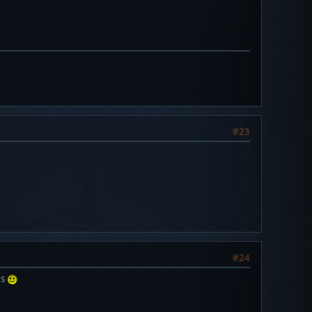
#23
#24
es