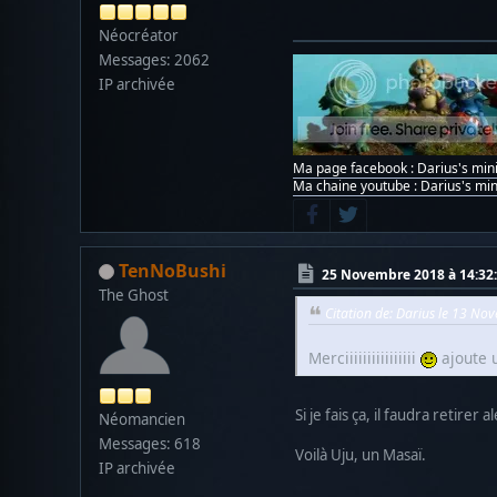
Néocréator
Messages: 2062
IP archivée
Ma page facebook : Darius's min
Ma chaine youtube : Darius's min
TenNoBushi
25 Novembre 2018 à 14:32
The Ghost
Citation de: Darius le 13 N
Merciiiiiiiiiiiiiiii
ajoute 
Si je fais ça, il faudra retirer
Néomancien
Messages: 618
Voilà Uju, un Masaï.
IP archivée