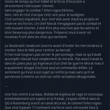
moins de temps qu'il en fallait et la force d'incursion a
directement rebrousser chemin.
Sans engager le combat ? Interrogea Déimos.
Non, rien et c'est vrai que c'est rare pour le souligner.
C'est surtout inquiétant, leur chef doit avoir d'autres projets et
réserve ses forces. Un chef Morat n'engageant pas le combat et
rebroussant chemin, il doit être plus sournois que les autres et
donc beaucoup plus dangereux. Préparez vous à avoir un
nouveau front dans les mois qui viennent.
Le lieutenant ravala son sourire avant d'inviter les mercenaires à
monter dans le VAB pour rentrer au bercail.
Il n'arrivait toujours pas cerner le personnage, mais ce qu'il avait
accomplit relevait tout simplement du miracle. Pas assez il avait lu
dans les plans plus qu'ingénieux d'un chef de guerre Morat mais il
a quasiment stoppé à lui tout seul un commando d'élite. Le
sentiment qu'il eut à son sujet se renforça mais sans qu'il ne
parvienne à mettre un nom sur cette sensation désagréable.
...
Une fois rentré à sa base, Rokdarok explosa de rage et convoqua
immédiatement son espion et la Treitak. L'espion infiltré dans le
QG à Runenburg ouvrit un canal sécurisé, le colonel l'interrogea :
Que s'est il passer ?! Comment ma force s'est retrouvée face à