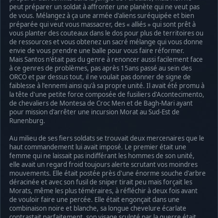
peut préparer un soldat à affronter une planète qui ne veut pas
de vous. Mélangez à ça une armée d'aliens suréquipée et bien
préparée qui veut vous massacrer, des « alliés » qui sont prêt à
vous planter des couteaux dans le dos pour plus de territoires ou
de ressources et vous obtenez un sacré mélange qui vous donne
envie de vous prendre une balle pour vous faire réformer.
Mais Santos n'était pas du genre à renoncer aussi facilement face
à ce genres de problèmes, pas après 15ans passé au sein des
ORCO et par dessus tout, il ne voulait pas donner de signe de
faiblesse à l'ennemi ainsi qu'à sa propre unité. Il avait été promu à
la tête d'une petite force composée de fusiliers d'Acontecimento,
de chevaliers de Montesa de Croc Men et de Bagh-Mari ayant
pour mission d'arrêter une incursion Morat au Sud-Est de
Runenburg.
Au milieu de ses fiers soldats se trouvait deux mercenaires que le
haut commandement lui avait imposé. Le premier était une
femme qui ne laissait pas indifférant les hommes de son unité,
elle avait un regard froid toujours alerte scrutant vos moindres
mouvements. Elle était postée près d'une énorme souche d'arbre
déracinée et avec son fusil de sniper tirait peu mais forçait les
Morats, même les plus téméraires, à réfléchir à deux fois avant
de vouloir faire une percée. Elle était engonçait dans une
combinaison noire et blanche, sa longue chevelure écarlate
contrastait parfaitement, son visage sculpté par la guerre était