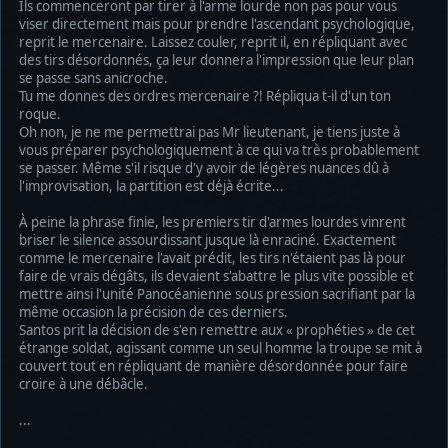
Ils commenceront par tirer à l'arme lourde non pas pour vous
viser directement mais pour prendre l'ascendant psychologique,
reprit le mercenaire. Laissez couler, reprit il, en répliquant avec
des tirs désordonnés, ça leur donnera l'impression que leur plan
se passe sans anicroche.
Tu me donnes des ordres mercenaire ?! Répliqua t-il d'un ton
roque.
Oh non, je ne me permettrai pas Mr lieutenant, je tiens juste à
vous préparer psychologiquement à ce qui va très probablement
se passer. Même s'il risque d'y avoir de légères nuances dû à
l'improvisation, la partition est déjà écrite...
À peine la phrase finie, les premiers tir d'armes lourdes vinrent
briser le silence assourdissant jusque là enraciné. Exactement
comme le mercenaire l'avait prédit, les tirs n'étaient pas là pour
faire de vrais dégâts, ils devaient s'abattre le plus vite possible et
mettre ainsi l'unité Panocéanienne sous pression sacrifiant par la
même occasion la précision de ces derniers.
Santos prit la décision de s'en remettre aux « prophéties » de cet
étrange soldat, agissant comme un seul homme la troupe se mit à
couvert tout en répliquant de manière désordonnée pour faire
croire à une débâcle.
...