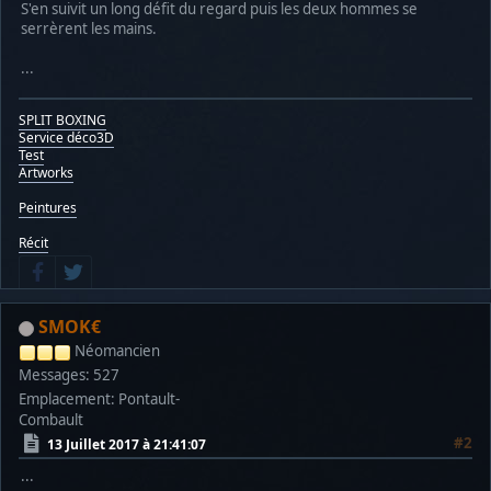
S'en suivit un long défit du regard puis les deux hommes se
serrèrent les mains.
...
SPLIT BOXING
Service déco3D
Test
Artworks
Peintures
Récit
SMOK€
Néomancien
Messages: 527
Emplacement: Pontault-
Combault
#2
13 Juillet 2017 à 21:41:07
...