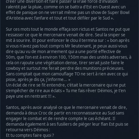
créer une diversion et faire passer la vraie force d'invasion
ralentit par la pluie, comme on se battra d'Est en Ouest avec un
effet de panique on ne verrait même pas un show de Super Bowl
d'Aristeia avec fanfare et tout et tout défiler par le Sud ».
Sur ces mots tout le monde effaça son rictus et Santos ne put que
ressasser ce que le mercenaire venait de dire. Seul la sniper se
mit à sourire. Et pour enfoncer le clou il termina sur : « bon après
si vous n'avez pas tout compris Mr lieutenant, je peux aussi vous
dire qu'au vu de mon armement qui a une porté effective de
50m, que l'on est à environ 100, 150m max des unités adverses, à
cela on rajoute une végétation dense, tirer serait juste faire le
cowboy et surtout me ferait perdre des munitions précieuses.
Sans comptait que mon camouflage TO ne sert à rien avec ce qui
pisse, après je dis ça, j'informe... »
Un éclat de rire se fit entendre, c'était la mercenaire qui ne put
s'empêcher de rire aux éclats « Tu me fais rêver Déimos, je t'en
paye une en rentrant !!! ».
Santos, après avoir analysé ce que le mercenaire venait de dire,
demanda à deux Croc de partir en reconnaissance au Sud sans
engager le combat et de rendre compte le cas échéant. Il
demanda également à ses fusiliers de piéger leur flan Est puis se
retourna vers Déimos :
Et tu comptes faire quoi ?