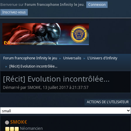
Bienvenue sur
Forum francophone Infinity le jeu
.
Connexion
Inscrivez-vous
Forum francophone Infinity le jeu
Universalis
L'Univers d'Infinity
►
►
[Récit] Evolution incontrôlée...
►
[Récit] Evolution incontrôlée...
Démarré par SMOK€, 13 Juillet 2017 à 21:37:57
ACTIONS DE L'UTILISATEUR
SMOK€
Néomancien