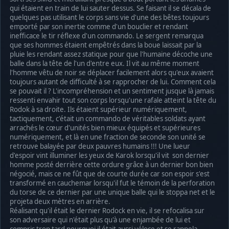
qui étaient en train de lui sauter dessus. Se faisant il se décala de
quelques pas utilisant le corps sans vie d'une des bêtes toujours
emporté par son inertie comme d'un bouclier et rendant
inefficace le tir réflexe d'un commando. Le sergent remarqua
que ses hommes étaient empêtrés dans la boue laissait par la
pluie les rendant assez statique pour que l'humaine décoche une
balle dans la tête de l'un d'entre eux. Il vit au même moment
l'homme vêtu de noir se déplacer facilement alors qu'eux avaient
toujours autant de difficulté à se rapprocher de lui. Comment cela
se pouvait il ? L'incompréhension et un sentiment jusque là jamais
ressenti envahir tout son corps lorsqu'une rafale atteint la tête du
Rodok à sa droite. Ils étaient supérieur numériquement,
tactiquement, c'était un commando de véritables soldats ayant
arrachés le cœur d'unités bien mieux équipés et supérieures
numériquement, et là en une fraction de seconde son unité se
retrouve balayée par deux pauvres humains !!! Une lueur
d'espoir vint illuminer les yeux de Karok lorsqu'il vit son dernier
homme posté derrière cette ordure grâce à un dernier bon bien
négocié, mais ce ne fût que de courte durée car son espoir s'est
transformé en cauchemar lorsqu'il fut le témoin de la perforation
du torse de ce dernier par une unique balle qui le stoppa net et le
projeta deux mètres en arrière.
Réalisant qu'il était le dernier Rodock en vie, il se refocalisa sur
son adversaire qui n'était plus qu'à une enjambée de lui et