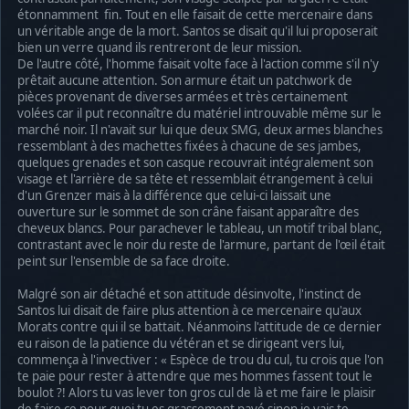
étonnamment fin. Tout en elle faisait de cette mercenaire dans
un véritable ange de la mort. Santos se disait qu'il lui proposerait
bien un verre quand ils rentreront de leur mission.
De l'autre côté, l'homme faisait volte face à l'action comme s'il n'y
prêtait aucune attention. Son armure était un patchwork de
pièces provenant de diverses armées et très certainement
volées car il put reconnaître du matériel introuvable même sur le
marché noir. Il n'avait sur lui que deux SMG, deux armes blanches
ressemblant à des machettes fixées à chacune de ses jambes,
quelques grenades et son casque recouvrait intégralement son
visage et l'arrière de sa tête et ressemblait étrangement à celui
d'un Grenzer mais à la différence que celui-ci laissait une
ouverture sur le sommet de son crâne faisant apparaître des
cheveux blancs. Pour parachever le tableau, un motif tribal blanc,
contrastant avec le noir du reste de l'armure, partant de l'œil était
peint sur l'ensemble de sa face droite.
Malgré son air détaché et son attitude désinvolte, l'instinct de
Santos lui disait de faire plus attention à ce mercenaire qu'aux
Morats contre qui il se battait. Néanmoins l'attitude de ce dernier
eu raison de la patience du vétéran et se dirigeant vers lui,
commença à l'invectiver : « Espèce de trou du cul, tu crois que l'on
te paie pour rester à attendre que mes hommes fassent tout le
boulot ?! Alors tu vas lever ton gros cul de là et me faire le plaisir