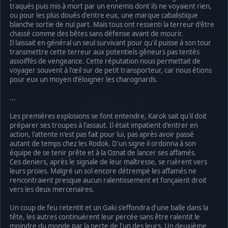
traqués puis mis à mort par un ennemis dont ils ne voyaient rien,
ou pour les plus doués d'entre eux, une marque cabalistique
blanche sortie de nul part. Mais tous ont ressenti la terreur d'être
chassé comme des bêtes sans défense avant de mourir.
Il laissait en général un seul survivant pour qu'il puisse à son tour
transmettre cette terreur aux potentiels gêneurs pas tentés
assoiffés de vengeance. Cette réputation nous permettait de
voyager souvent à l'œil sur de petit transporteur, car nous étions
pour eux un moyen d'éloigner les charognards.
...
Les premières explosions se font entendre, Karok sait qu'il doit
préparer ses troupes à l'assaut. Il était impatient d'entrer en
action, l'attente n'est pas fait pour lui, pas après avoir passé
autant de temps chez les Rodok. D'un signe il ordonna à son
équipe de se tenir prête et à la Oznat de lancer ses affamés.
Ces deniers, après le signale de leur maîtresse, se ruèrent vers
leurs proies. Malgré un sol encore détrempé les affamés ne
rencontraient presque aucun ralentissement et fonçaient droit
vers les deux mercenaires.
Un coup de feu retentit et un Gaki s'effondra d'une balle dans la
tête, les autres continuèrent leur percée sans être ralentit le
moindre du monde par la perte de l'un des leurs. Un deuxième