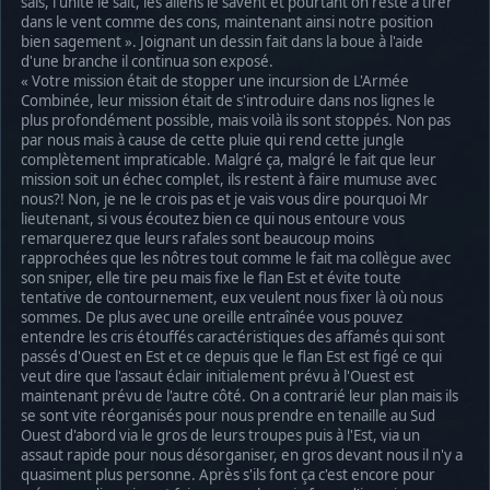
sais, l'unité le sait, les aliens le savent et pourtant on reste à tirer
dans le vent comme des cons, maintenant ainsi notre position
bien sagement ». Joignant un dessin fait dans la boue à l'aide
d'une branche il continua son exposé.
« Votre mission était de stopper une incursion de L'Armée
Combinée, leur mission était de s'introduire dans nos lignes le
plus profondément possible, mais voilà ils sont stoppés. Non pas
par nous mais à cause de cette pluie qui rend cette jungle
complètement impraticable. Malgré ça, malgré le fait que leur
mission soit un échec complet, ils restent à faire mumuse avec
nous?! Non, je ne le crois pas et je vais vous dire pourquoi Mr
lieutenant, si vous écoutez bien ce qui nous entoure vous
remarquerez que leurs rafales sont beaucoup moins
rapprochées que les nôtres tout comme le fait ma collègue avec
son sniper, elle tire peu mais fixe le flan Est et évite toute
tentative de contournement, eux veulent nous fixer là où nous
sommes. De plus avec une oreille entraînée vous pouvez
entendre les cris étouffés caractéristiques des affamés qui sont
passés d'Ouest en Est et ce depuis que le flan Est est figé ce qui
veut dire que l'assaut éclair initialement prévu à l'Ouest est
maintenant prévu de l'autre côté. On a contrarié leur plan mais ils
se sont vite réorganisés pour nous prendre en tenaille au Sud
Ouest d'abord via le gros de leurs troupes puis à l'Est, via un
assaut rapide pour nous désorganiser, en gros devant nous il n'y a
quasiment plus personne. Après s'ils font ça c'est encore pour