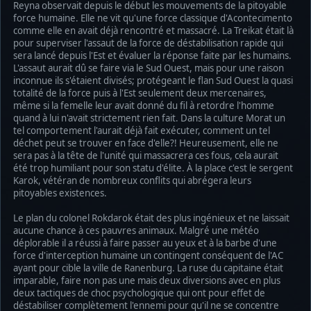
Reyna observait depuis le début les mouvements de la pitoyable
force humaine. Elle ne vit qu'une force classique d'Acontecimento
comme elle en avait déjà rencontré et massacré. La Treikat était là
pour superviser l'assaut de la force de déstabilisation rapide qui
sera lancé depuis l'Est et évaluer la réponse faite par les humains.
L'assaut aurait dû se faire via le Sud Ouest, mais pour une raison
inconnue ils s'étaient divisés; protégeant le flan Sud Ouest la quasi
totalité de la force puis à l'Est seulement deux mercenaires,
même si la femelle leur avait donné du fil à retordre l'homme
quand à lui n'avait strictement rien fait. Dans la culture Morat un
tel comportement l'aurait déjà fait exécuter, comment un tel
déchet peut se trouver en face d'elle?! Heureusement, elle ne
sera pas à la tête de l'unité qui massacrera ces fous, cela aurait
été trop humiliant pour son statu d'élite. À la place c'est le sergent
Karok, vétéran de nombreux conflits qui abrégera leurs
pitoyables existences.
Le plan du colonel Rokdarok était des plus ingénieux et ne laissait
aucune chance à ces pauvres animaux. Malgré une météo
déplorable il a réussi à faire passer au yeux et à la barbe d'une
force d'interception humaine un contingent conséquent de l'AC
ayant pour cible la ville de Ranenburg. La ruse du capitaine était
imparable, faire non pas une mais deux diversions avec en plus
deux tactiques de choc psychologique qui ont pour effet de
déstabiliser complètement l'ennemi pour qu'il ne se concentre