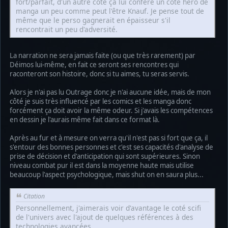
fort/parfait, d'un autre coté ça lui confère un coté héro de
manga un peu comme peut l'être Knauf. Je pense tout de
même que le perso gagnerait en épaisseur s'il
rencontrait un peu d'adversité.
La narration ne sera jamais faite (ou que très rarement) par
Déimos lui-même, en fait ce seront ses rencontres qui
raconteront son histoire, donc si tu aimes, tu seras servis.
Alors je n'ai pas lu Outrage donc je n'ai aucune idée, mais de mon
côté je suis très influencé par les comics et les manga donc
forcément ça doit avoir la même odeur. Si j'avais les compétences
en dessin je l'aurais même fait dans ce format là.
Après au fur et à mesure on verra qu'il n'est pas si fort que ça, il
s'entour des bonnes personnes et c'est ses capacités d'analyse de
prise de décision et d'anticipation qui sont supérieures. Sinon
niveau combat pur il est dans la moyenne haute mais utilise
beaucoup l'aspect psychologique, mais shut on en saura plus...
Citation
Personnellement, j'aimerais voir d'avantage le coté scifi
de l'univers avec l'ajout de quelques références à des
technologies avancées.