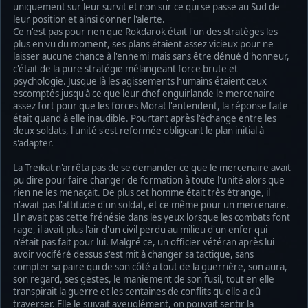
uniquement sur leur survit et non sur ce qui se passe au Sud de
leur position et ainsi donner l'alerte.
Ce n'est pas pour rien que Rokdarok était l'un des stratèges les
plus en vu du moment, ses plans étaient assez vicieux pour ne
laisser aucune chance à l'ennemi mais sans être dénué d'honneur,
c'était de la pure stratégie mélangeant force brute et
psychologie. Jusque là les agissements humains étaient ceux
escomptés jusqu'à ce que leur chef enguirlande le mercenaire
assez fort pour que les forces Morat l'entendent, la réponse faite
était quand à elle inaudible. Pourtant après l'échange entre les
deux soldats, l'unité s'est reformée obligeant le plan initial à
s'adapter.
La Treikat n'arrêta pas de se demander ce que le mercenaire avait
pu dire pour faire changer de formation à toute l'unité alors que
rien ne les menaçait. De plus cet homme était très étrange, il
n'avait pas l'attitude d'un soldat, et ce même pour un mercenaire.
Il n'avait pas cette frénésie dans les yeux lorsque les combats font
rage, il avait plus l'air d'un civil perdu au milieu d'un enfer qui
n'était pas fait pour lui. Malgré ce, un officier vétéran après lui
avoir vociféré dessus s'est mit à changer sa tactique, sans
compter sa paire qui de son côté a tout de la guerrière, son aura,
son regard, ses gestes, le maniement de son fusil, tout en elle
transpirait la guerre et les centaines de conflits qu'elle a dû
traverser. Elle le suivait aveuglément, on pouvait sentir la