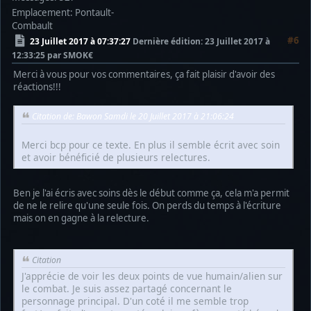
Emplacement: Pontault-
Combault
#6
23 Juillet 2017 à 07:37:27
Dernière édition
: 23 Juillet 2017 à
12:33:25 par SMOK€
Merci à vous pour vos commentaires, ça fait plaisir d'avoir des
réactions!!!
Citation de: Bawon Samdi le 20 Juillet 2017 à 21:06:24
Merci bcp pour ce texte. En plus il semble écrit avec soin
et avoir bénéficié de plusieurs relectures.
Ben je l'ai écris avec soins dès le début comme ça, cela m'a permit
de ne le relire qu'une seule fois. On perds du temps à l'écriture
mais on en gagne à la relecture.
Citation
J'apprécie de voir les deux points de vue humain/alien sur
le combat. Je suis assez partagé concernant le
personnage principal. D'un coté il me semble trop