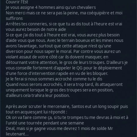
Couvrir l'Est
Je vous assigne 4 hommes ainsi qu'un chevaliers
Non merci mais ce ne sera pas la peine, ma coéquipière et moi
suffirons
Arrêtes tes conneries, si ce que tu as dis tout à l'heure est vrai
vous aurez besoin de notre aide
Si ce que j'ai dis tout à l'heure est vrai, vous aurez plus besoin
d'aide vous que nous. Avec le terrain boueux et les mines nous
avons l'avantage, surtout que cette attaque n'est qu'une
diversion pour nous saper le moral. Par contre vous aurez un
violant assaut de votre côté car ils doivent masquer, en
détournant votre attention, le gros de leurs troupes. D'ailleurs je
vous conseille fortement d'appeler le QG pour le déploiement
d'une force d'intervention rapide en vu de les bloquer.
Je le ferai si nous sommes accroché comme tu le dis
Quand nous serons accrochés, il sera trop tard, ils attaqueront
uniquement lorsque le gros des troupes sera en position,
d'ailleurs cela trahira leur position.
Après avoir scruter le mercenaire, Santos eut un long soupir puis
tout en acquiesçant lui répondit :
Ok on va faire comme ça, si tu te trompes tu me devras à moi et à
l'unité une tournée pendant une semaine
Deal, mais si je gagne vous me devrez 1 mois de solde Mr
lieutenant...