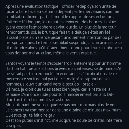
Après une évaluation tactique, l'officier redéploya son unité de
façon à faire face au scénario dépeint par le mercenaire, comme
semblait confirmer partiellement le rapport de ses éclaireurs.
L'attente fût longue, les minutes devinrent des heures, la pluie
ayant cessée l'atmosphère devint lourde. En plus de la moiteur
remontant du sol, le bruit que faisait le déluge s'était arrêté
laissant place à un silence pesant uniquement interrompu par des
tirs sporadiques. Le temps semblait suspendu, aucun animal ne se
fît entendre alors qu'ils étaient bien connu pour leur cacophonie à
vous donner mal au crâne, même le vent s'était tue.
Santos voyant le temps s'écouler trop lentement pour un homme
d'action habitué aux actions brèves mais intenses, se demanda s'il
ne s'était pas trop emporté en écoutant les élucubrations de ce
mercenaire sorti de nul part et ce, malgré le rapport de ses
hommes. Il ouvrit un canal vers le pseudo « oracle » :
Déimos, je crois que tu es assez bien payé, car le reste de la
semaine s'annonce rude pour toi financièrement parlant. Dit-il
d'un ton très clairement sarcastique.
Mr lieutenant, ne vous inquiétez pas pour moi mais plus de vous.
Le concert va commencer dans une dizaine de minutes maximum.
Qu'est-ce qui te fait dire ça ?
C'est son putain d'instinct, mieux qu'une boule de cristal, interféra
la sniper.