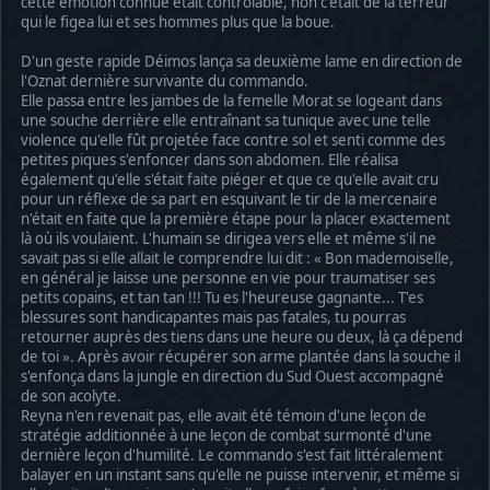
cette émotion connue était contrôlable, non c'était de la terreur
qui le figea lui et ses hommes plus que la boue.
D'un geste rapide Déimos lança sa deuxième lame en direction de
l'Oznat dernière survivante du commando.
Elle passa entre les jambes de la femelle Morat se logeant dans
une souche derrière elle entraînant sa tunique avec une telle
violence qu'elle fût projetée face contre sol et senti comme des
petites piques s'enfoncer dans son abdomen. Elle réalisa
également qu'elle s'était faite piéger et que ce qu'elle avait cru
pour un réflexe de sa part en esquivant le tir de la mercenaire
n'était en faite que la première étape pour la placer exactement
là où ils voulaient. L'humain se dirigea vers elle et même s'il ne
savait pas si elle allait le comprendre lui dit : « Bon mademoiselle,
en général je laisse une personne en vie pour traumatiser ses
petits copains, et tan tan !!! Tu es l'heureuse gagnante... T'es
blessures sont handicapantes mais pas fatales, tu pourras
retourner auprès des tiens dans une heure ou deux, là ça dépend
de toi ». Après avoir récupérer son arme plantée dans la souche il
s'enfonça dans la jungle en direction du Sud Ouest accompagné
de son acolyte.
Reyna n'en revenait pas, elle avait été témoin d'une leçon de
stratégie additionnée à une leçon de combat surmonté d'une
dernière leçon d'humilité. Le commando s'est fait littéralement
balayer en un instant sans qu'elle ne puisse intervenir, et même si