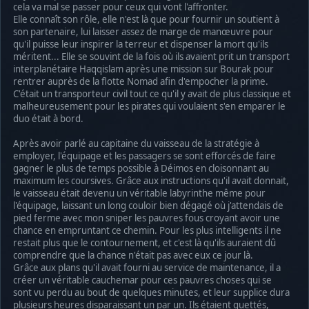
cela va mal se passer pour ceux qui vont l'affronter.
Elle connaît son rôle, elle n'est là que pour fournir un soutient à
son partenaire, lui laisser assez de marge de manœuvre pour
qu'il puisse leur inspirer la terreur et dispenser la mort qu'ils
méritent... Elle se souvint de la fois où ils avaient prit un transport
interplanétaire Haqqislam après une mission sur Bourak pour
rentrer auprès de la flotte Nomad afin d'empocher la prime.
C'était un transporteur civil tout ce qu'il y avait de plus classique et
malheureusement pour les pirates qui voulaient s'en emparer le
duo était à bord.
Après avoir parlé au capitaine du vaisseau de la stratégie à
employer, l'équipage et les passagers se sont efforcés de faire
gagner le plus de temps possible à Déimos en cloisonnant au
maximum les coursives. Grâce aux instructions qu'il avait donnait,
le vaisseau était devenu un véritable labyrinthe même pour
l'équipage, laissant un long couloir bien dégagé où j'attendais de
pied ferme avec mon sniper les pauvres fous croyant avoir une
chance en empruntant ce chemin. Pour les plus intelligents il ne
restait plus que le contournement, et c'est là qu'ils auraient dû
comprendre que la chance n'était pas avec eux ce jour là.
Grâce aux plans qu'il avait fourni au service de maintenance, il a
créer un véritable cauchemar pour ces pauvres choses qui se
sont vu perdu au bout de quelques minutes, et leur supplice dura
plusieurs heures disparaissant un par un. Ils étaient guettés,