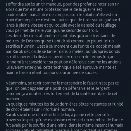
s'effondra après un tir manqué, pour des profanes rater son tir
alors que l'on est une professionnelle de la guerre est
inadmissible mais à titre de comparaison l'exploit qu'elle est en
train d'accomplir ce n'est tout autre que de tirer sur un guépard
lancé à pleine vitesse et qui couplé avec la densité du feuillage
vous permet de ne le voir qu'une seconde sur trois.
Les deux derniers affamés ne sont plus qu'à une trentaine de
mètres de Déimos qui se tient droit comme un piquet tel un
sacrifice humain. C'est à ce moment que l'unité de Rodok menait
par Karok décida de se lancer dans la mêlée, bonds après bonds
ils rattrapèrent la distance perdu en un rien de temps forçant
l'ennemi à reconsidérer sa position défensive comme les anciens
lui avaient enseigné, cette technique a été éprouvé mainte et
mainte fois en étant toujours couronnée de succès.
Néanmoins, se tenir comme le mercenaire le faisait n'est pas ce
que l'on peut appeler une position défensive et le sergent
commença à douter très fortement de la santé mentale de cet
humain.
En quelques minutes les deux dernières bêtes restantes et l'unité
de choc étaient sur l'infortuné humain.
Karok savait que c'en était fini de lui, à peine cette pensé lui
traversa l'esprit qu'une explosion retenti et un membre de l'unité
fut avalé par le souffle d'une mine, dans le même instant l'humain
sorti ses SMG et mitraillant presque à bout portant les affamés