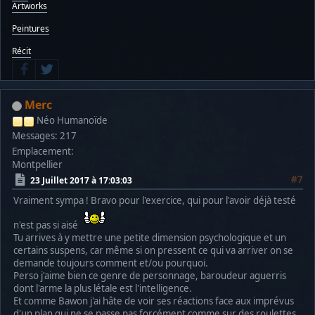
Artworks
Peintures
Récit
Merc
Néo Humanoïde
Messages: 217
Emplacement:
Montpellier
#7
23 Juillet 2017 à 17:03:03
Vraiment sympa ! Bravo pour l'exercice, qui pour l'avoir déjà testé
n'est pas si aisé
Tu arrives à y mettre une petite dimension psychologique et un
certains suspens, car même si on pressent ce qui va arriver on se
demande toujours comment et/ou pourquoi.
Perso j'aime bien ce genre de personnage, baroudeur aguerris
dont l'arme la plus létale est l'intelligence.
Et comme Bawon j'ai hâte de voir ses réactions face aux imprévus
d'un plan qui ne se passe pas forcément comme sur des roulettes