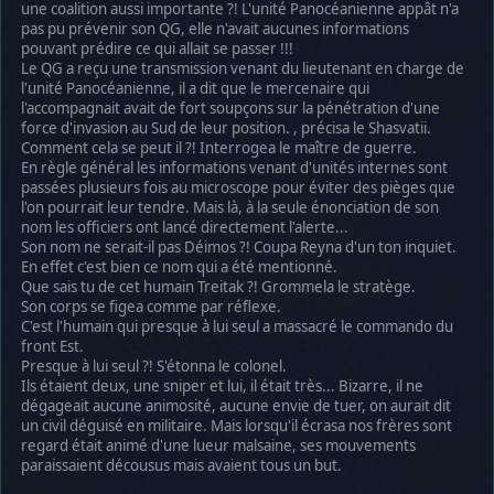
une coalition aussi importante ?! L'unité Panocéanienne appât n'a
pas pu prévenir son QG, elle n'avait aucunes informations
pouvant prédire ce qui allait se passer !!!
Le QG a reçu une transmission venant du lieutenant en charge de
l'unité Panocéanienne, il a dit que le mercenaire qui
l'accompagnait avait de fort soupçons sur la pénétration d'une
force d'invasion au Sud de leur position. , précisa le Shasvatii.
Comment cela se peut il ?! Interrogea le maître de guerre.
En règle général les informations venant d'unités internes sont
passées plusieurs fois au microscope pour éviter des pièges que
l'on pourrait leur tendre. Mais là, à la seule énonciation de son
nom les officiers ont lancé directement l'alerte...
Son nom ne serait-il pas Déimos ?! Coupa Reyna d'un ton inquiet.
En effet c'est bien ce nom qui a été mentionné.
Que sais tu de cet humain Treitak ?! Grommela le stratège.
Son corps se figea comme par réflexe.
C'est l'humain qui presque à lui seul a massacré le commando du
front Est.
Presque à lui seul ?! S'étonna le colonel.
Ils étaient deux, une sniper et lui, il était très... Bizarre, il ne
dégageait aucune animosité, aucune envie de tuer, on aurait dit
un civil déguisé en militaire. Mais lorsqu'il écrasa nos frères sont
regard était animé d'une lueur malsaine, ses mouvements
paraissaient décousus mais avaient tous un but.