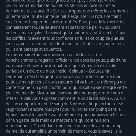
de faire ce pour quoi tu es grassement payé sinon je vais te
carrer mon fusil dans le fion et les Morats en face seront le
dernier de tes soucis !!! » Sur ces propos, que même les aliens ont
dû entendre, toute l'unité se mit à esquisser un rictus certains
laissèrent échapper des rires étouffés. Pour plus de la moitié ils
connaissaient tous le lieutenant et sa façon de parler, souvent
imitée jamais égalée. Ils savait qu'il était un vrai vétéran taillé par
les conflits, ils avaient tous confiance en lui et ce coup de gueule
leur rappelait un moment identique lors d'autres engagements
qu'ils ont partagé avec Santos.
Le mercenaire toujours aussi impassible leva sa tête
nonchalamment, regarda l'officier droit dans les yeux, puis d'une
voix posée et avec une intonation digne d'un maître d'école
parlant à un élève de maternelle répliqua : « Écoutez Mr
lieutenant, c'est très gentil à vous de vous préoccuper de mon
petit cul mais je tiens à vous rassurer : il va bien. J'ai même pu me
confectionner un petit couffin pour qu'ils soit au sec malgré cette
pluie de merde. Maintenant sans vouloir vous apprendre votre
métier je vais vous exposer comment je vois la situation ». Au vu
de son comportement, le sang de Santos ne fit qu'un tour et se
rapprochant encore plus près pour lui coller son poing dans la
figure, mais il fut arrêté avant même de pouvoir passer à l'action
par un geste de la main du mercenaire qui continua son
monologue : « On est dans une jungle de merde avec un temps
de merde qui amplifie un terrain de merde, vous le savez, je le