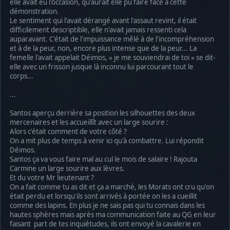
elle avait eu l'occasion, qu'aurait elle pu faire face à cette
démonstration.
Le sentiment qui l'avait dérangé avant l'assaut revint, il était
difficilement descriptible, elle n'avait jamais ressenti cela
auparavant. C'était de l'impuissance mêlé à de l'incompréhension
et à de la peur, non, encore plus intense que de la peur... La
femelle l'avait appelait Déimos, « je me souviendrai de toi » se dit-
elle avec un frisson jusque là inconnu lui parcourant tout le
corps...
...
Santos aperçu derrière sa position les silhouettes des deux
mercenaires et les accueillît avec un large sourire :
Alors c'était comment de votre côté ?
On a mit plus de temps à venir ici qu'à combattre. Lui répondit
Déimos.
Santos ça va vous faire mal au cul le mois de salaire ! Rajouta
Carmine un large sourire aux lèvres.
Et du votre Mr lieutenant ?
On a fait comme tu as dit et ça a marché, les Morats ont cru qu'on
était perdu et lorsqu'ils sont arrivés à portée on les a cueillit
comme des lapins. En plus je ne sais pas qui tu connais dans les
hautes sphères mais après ma communication faite au QG en leur
faisant part de tes inquiétudes, ils ont envoyé la cavalerie en