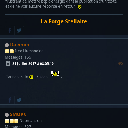
frustrant de mettre bcp d'énergie dans la publication d'un texte
et de ne voir aucune réponse en retour.
La Forge Stellaire
Daemon
Néo Humanoïde
Messages: 156
#5
21 Juillet 2017 à 08:05:10
Perso je kiffe
! Encore
.
SMOK€
Néomancien
Messages: 527