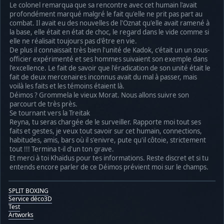
Le colonel remarqua que sa rencontre avec cet humain l'avait
profondément marqué malgré le fait qu'elle ne prit pas part au
combat. Il avait eu des nouvelles de l'Oznat qu'elle avait ramené à
la base, elle était en état de choc, le regard dans le vide comme si
elle ne réalisait toujours pas d'être en vie.
De plus il connaissait très bien l'unité de Kadok, c'était un un sous-
officier expérimenté et ses hommes suivaient son exemple dans
l'excellence. Le fait de savoir que l'éradication de son unité était le
fait de deux mercenaires inconnus avait du mal à passer, mais
voilà les faits et les témoins étaient là.
Déimos ? Grommela le vieux Morat. Nous allons suivre son
parcourt de très près.
Se tournant vers la Treitak
Reyna, tu seras chargée de le surveiller. Rapporte moi tout ses
faits et gestes, je veux tout savoir sur cet humain, connections,
habitudes, amis, bars où il s'enivre, pute qu'il côtoie, strictement
tout !!! Termina t-il d'un ton grave.
Et merci à toi Khaïdus pour tes informations. Reste discret et si tu
entends encore parler de ce Déimos prévient moi sur le champs.
SPLIT BOXING
Service déco3D
Test
Artworks