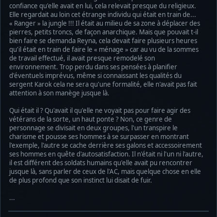
confiance qu'elle avait en lui, cela relevait presque du religieux.
Elle regardait au loin cet étrange individu qui était en train de...
« Ranger » la jungle !!! Il était au milieu de sa zone à déplacer des
pierres, petits troncs, de façon anarchique. Mais que pouvait t-il
bien faire se demanda Reyna, cela devait faire plusieurs heures
qu'il était en train de faire le « ménage » car au vu de la sommes
de travail effectué, il avait presque remodelé son
environnement. Trop perdu dans ses pensées à planifier
d'éventuels imprévus, même si connaissant les qualités du
sergent Karok cela ne sera qu'une formalité, elle n'avait pas fait
attention à son manège jusque là.
Qui était il ? Qu'avait il qu'elle ne voyait pas pour faire agir des
vétérans de la sorte, un haut ponte ? Non, ce genre de
personnage se divisait en deux groupes, l'un transpire le
charisme et pousse ses hommes à se surpasser en montrant
l'exemple, l'autre se cache derrière ses galons et accessoirement
ses hommes en quête d'autosatisfaction. Il n'était ni l'un ni l'autre,
il est différent des soldats humains qu'elle avait pu rencontrer
jusque là, sans parler de ceux de l'AC, mais quelque chose en elle
de plus profond que son instinct lui disait de fuir.
...