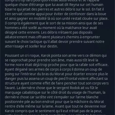
compris trop tard pourquoi il était aussi véloce et se rappela
quelque chose d'étrange que lui avait dit Reyna sur cet humain
bizarre qui jetait des pierres et autres débris sur le sol. En fait il
s'en servait comme appui pour éviter de s'enfoncer dans la boue
et ainsi gagner en mobilité là où son unité restait clouée sur place.
Il compris également que le sort de sa mission ainsi que de ses
hommes a été scellé au moment où la malchance leur avait
désigné cette ennemi. Les débris n'étaient pas disposés
aléatoirement mais offraient plusieurs chemins à emprunter
suivant le choix tactique qu'il allait devoir prendre suivant notre
atterrissage et sceller leur destin.
Poussant un cri roque, Karok pointa son arme vers ce démon qui
se rapprochait pour prendre son âme, mais aussi tôt levé la
forme noire était déjà trop proche pour que la rafale soit efficace.
Ayant dégainé ses armes de corps à corps il donna un coup de
poing sur l'intérieur du bras du Morat pour écarter encore plus le
danger puis lui assena un coup de pied frontal violent affectant sa
structure ayant comme effet de faire pencher tout son corps vers
l'avant. La dernière chose que le sergent Rodok ait vu fût le
marquage cabalistique sur le côté droit du visage de l'humain, la
dernière chose car sa tête vint s'empaler sur l'arme blanche
positionnée pile au bon endroit pour que la mâchoire du Morat
rentre d'elle même sur la lame. Avant que tout ne devienne noir
Karok compris que le sentiment qu'il eut n'était pas de la peur,